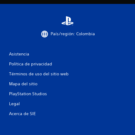
a
S
n
e
t
p
e
u
t
e
o
País/región: Colombia
d
d
e
o
e
j
l
Asistencia
u
j
g
Política de privacidad
u
a
e
r
Términos de uso del sitio web
g
s
o
Mapa del sitio
i
p
n
a
PlayStation Studios
v
r
a
i
Legal
p
b
r
Acerca de SIE
r
a
a
c
c
t
i
i