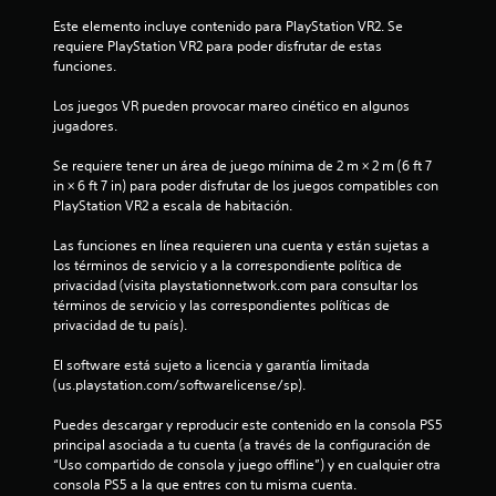
t
u
r
e
Este elemento incluye contenido para PlayStation VR2. Se 
á
a
d
requiere PlayStation VR2 para poder disfrutar de estas 
c
e
funciones.
t
l
s
i
j
Los juegos VR pueden provocar mareo cinético en algunos 
c
d
u
jugadores.
a
g
a
Se requiere tener un área de juego mínima de 2 m × 2 m (6 ft 7 
e
P
r
in × 6 ft 7 in) para poder disfrutar de los juegos compatibles con 
u
s
PlayStation VR2 a escala de habitación.
1
e
i
d
n
Las funciones en línea requieren una cuenta y están sujetas a 
3
e
n
los términos de servicio y a la correspondiente política de 
s
e
privacidad (visita playstationnetwork.com para consultar los 
7
a
c
términos de servicio y las correspondientes políticas de 
c
e
privacidad de tu país).
c
c
s
e
i
El software está sujeto a licencia y garantía limitada 
a
d
d
(us.playstation.com/softwarelicense/sp).
e
a
r
l
d
Puedes descargar y reproducir este contenido en la consola PS5 
a
d
principal asociada a tu cuenta (a través de la configuración de 
u
i
e
“Uso compartido de consola y juego offline”) y en cualquier otra 
n
u
consola PS5 a la que entres con tu misma cuenta.
e