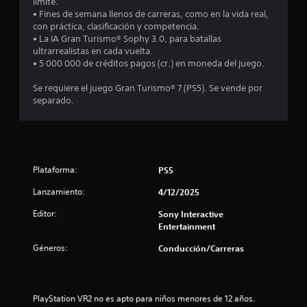
u
límite.
r
r
a
• Fines de semana llenos de carreras, como en la vida real,
s
l
con práctica, clasificación y competencia.
e
i
q
• La IA Gran Turismo® Sophy 3.0, para batallas
n
u
ultrarrealistas en cada vuelta.
l
c
i
• 5 000 000 de créditos pagos (cr.) en moneda del juego.
e
o
l
r
Se requiere el juego Gran Turismo® 7 (PS5). Se vende por
n
m
separado.
t
a
o
r
m
o
s
e
l
n
e
e
t
Plataforma:
PS5
s
o
n
t
.
Lanzamiento:
4/12/2025
á
u
c
Editor:
Sony Interactive
M
t
Entertainment
o
n
i
d
Géneros:
Conducción/Carreras
l
t
o
e
d
s
o
e
P
PlayStation VR2 no es apto para niños menores de 12 años.
p