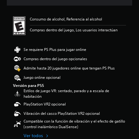
n
t
u
o
c
z
a
u
e
l
i
a
l
l
d
ú
ó
r
i
o
Consumo de alcohol, Referencia al alcohol
e
m
n
e
z
s
n
e
p
l
a
Compras dentro del juego, Los usuarios interactúan
p
l
n
r
n
r
o
e
e
o
i
í
r
e
s
m
v
n
q
r
d
e
e
Se requiere PS Plus para jugar online
t
u
e
e
d
l
e
e
n
Compras dentro del juego opcionales
a
i
d
g
e
v
u
o
e
r
Admite hasta 20 jugadores online que tengan PS Plus
l
o
d
:
d
a
j
z
i
4
e
Juego online opcional
m
u
a
o
e
s
e
Versión para PS5
e
l
i
s
a
n
Estilos de juego VR: sentado, parado y a escala de
g
t
n
t
f
t
habitación
o
a
d
r
í
e
n
p
i
PlayStation VR2 opcional
e
o
l
o
a
v
l
o
o
Vibración del casco PlayStation VR2 opcional
i
r
i
l
a
s
n
a
d
a
Compatible con la función de vibración y el efecto de gatillo
c
c
c
t
u
s
(control inalámbrico DualSense)
t
o
l
i
a
d
i
n
Ver todos
u
.
l
e
v