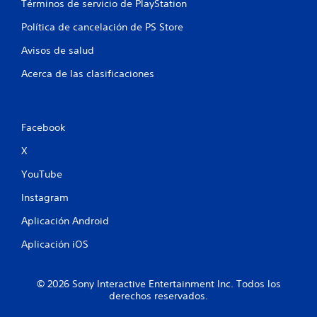
Términos de servicio de PlayStation
ó
c
n
a
Política de cancelación de PS Store
d
r
Avisos de salud
l
e
a
l
Acerca de las clasificaciones
f
c
o
o
r
n
m
t
a
Facebook
r
d
o
X
e
l
j
YouTube
u
P
g
u
Instagram
a
e
r
d
Aplicación Android
.
e
Aplicación iOS
s
j
P
u
a
© 2026 Sony Interactive Entertainment Inc. Todos los
g
u
derechos reservados.
a
s
r