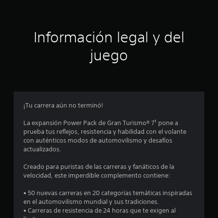
t
a
m
r
r
o
l
o
s
v
o
s
i
Información legal y del
s
j
m
d
c
u
i
juego
o
g
e
e
n
a
n
t
d
t
c
r
o
o
o
r
.
i
l
e
e
¡Tu carrera aún no terminó!
s
n
s
.
S
d
La expansión Power Pack de Gran Turismo® 7¹ pone a
e
c
e
prueba tus reflejos, resistencia y habilidad con el volante
p
l
con auténticos modos de automovilismo y desafíos
u
j
o
actualizados.
e
u
d
e
Creado para puristas de las carreras y fanáticos de la
e
e
g
velocidad, este imperdible complemento contiene:
o
j
s
e
• 50 nuevas carreras en 20 categorías temáticas inspiradas
u
n
en el automovilismo mundial y sus tradiciones.
t
g
c
• Carreras de resistencia de 24 horas que te exigen al
a