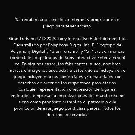
f
s
n
a
t
i
r
o
l
¹Se requiere una conexión a Internet y progresar en el
r
c
o
n
juego para tener acceso.
s
o
a
c
s
Gran Turismo® 7 © 2025 Sony Interactive Entertainment Inc.
o
i
c
Desarrollado por Polyphony Digital Inc. El “logotipo de
n
n
t
Polyphony Digital”, “Gran Turismo” y “GT” are son marcas
c
i
r
comerciales registradas de Sony Interactive Entertainment
o
o
n
Inc. En algunos casos, los fabricantes, autos, nombres,
o
l
s
marcas e imágenes asociadas a estos que se incluyen en el
e
e
juego incluyen marcas comerciales y/o materiales con
n
s
c
derechos de autor de los respectivos propietarios.
t
u
e
á
Cualquier representación o recreación de lugares,
e
c
entidades, empresas u organizaciones del mundo real no
n
s
t
c
tiene como propósito ni implica el patrocinio o la
i
i
promoción de este juego por dichas partes. Todos los
l
a
derechos reservados.
e
s
s
d
.
u
r