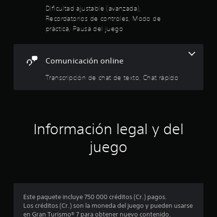
s
s
a
1
Dificultad ajustable (avanzada),
n
d
i
l
i
Recordatorios de controles, Modo de
e
d
r
e
c
práctica, Pausa del juego
a
c
e
a
d
o
d
r
s
d
e
n
t
e
d
Comunicación online
t
e
t
u
o
m
r
s
r
Transcripción de chat de texto, Chat rápido
á
r
o
a
.
s
l
r
f
e
e
l
á
s
o
c
l
s
P
i
Información legal y del
c
u
l
l
o
e
m
juego
n
d
e
a
t
e
n
r
s
t
s
o
r
e
l
e
c
d
e
v
o
s
Este paquete incluye 750 000 créditos (Cr.) pagos.
i
n
e
d
Los créditos (Cr.) son la moneda del juego y pueden usarse
s
o
e
en Gran Turismo® 7 para obtener nuevo contenido.
a