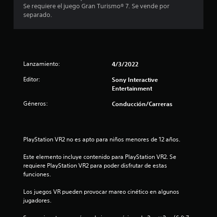
t
m
c
Se requiere el juego Gran Turismo® 7. Se vende por
r
r
o
separado.
l
o
v
i
o
s
i
s
j
m
n
c
u
i
o
g
e
c
n
a
Lanzamiento:
4/3/2022
n
t
d
t
o
r
o
Editor:
Sony Interactive
o
o
r
Entertainment
.
e
l
e
Géneros:
Conducción/Carreras
e
s
s
s
.
S
d
e
e
t
p
l
PlayStation VR2 no es apto para niños menores de 12 años.
u
j
r
e
u
Este elemento incluye contenido para PlayStation VR2. Se 
d
e
requiere PlayStation VR2 para poder disfrutar de estas 
e
e
g
funciones.
o
j
l
e
Los juegos VR pueden provocar mareo cinético en algunos 
u
n
jugadores.
g
l
c
a