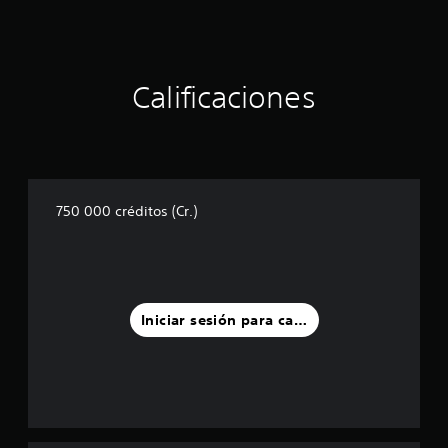
t
y
e
e
a
r
e
c
s
r
C
o
d
i
.
u
l
h
i
n
n
e
a
á
c
Calificaciones
r
s
A
l
t
o
a
d
u
o
r
e
n
e
g
d
s
á
g
l
o
i
t
p
o
j
h
r
o
d
i
u
a
e
3
e
d
e
b
750 000 créditos (Cr.)
l
a
D
o
g
l
l
s
o
P
a
P
a
i
.
u
d
u
s
s
e
o
e
e
t
d
.
d
n
S
e
e
e
u
Iniciar sesión para calificar
n
e
s
s
n
c
p
e
e
t
i
u
s
n
o
a
e
t
v
t
s
a
d
i
a
i
b
e
a
l
n
l
r
j
d