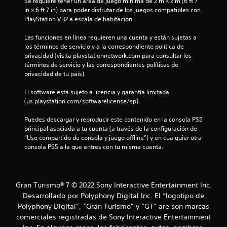
u
Se requiere tener un área de juego mínima de 2 m × 2 m (6 ft 7 
a
r
a
in × 6 ft 7 in) para poder disfrutar de los juegos compatibles con 
s
l
PlayStation VR2 a escala de habitación.
s
i
q
n
u
Las funciones en línea requieren una cuenta y están sujetas a 
e
c
i
los términos de servicio y a la correspondiente política de 
e
privacidad (visita playstationnetwork.com para consultar los 
o
n
r
términos de servicio y las correspondientes políticas de 
n
m
privacidad de tu país).
t
u
o
r
m
El software está sujeto a licencia y garantía limitada 
o
n
e
(us.playstation.com/softwarelicense/sp).
l
n
t
e
t
Puedes descargar y reproducir este contenido en la consola PS5 
s
o
principal asociada a tu cuenta (a través de la configuración de 
o
t
.
“Uso compartido de consola y juego offline”) y en cualquier otra 
consola PS5 a la que entres con tu misma cuenta.
á
t
c
M
t
o
a
i
d
Gran Turismo® 7 © 2022 Sony Interactive Entertainment Inc.
l
l
o
Desarrollado por Polyphony Digital Inc. El “logotipo de
e
d
Polyphony Digital”, “Gran Turismo” y “GT” are son marcas
s
d
e
comerciales registradas de Sony Interactive Entertainment
P
p