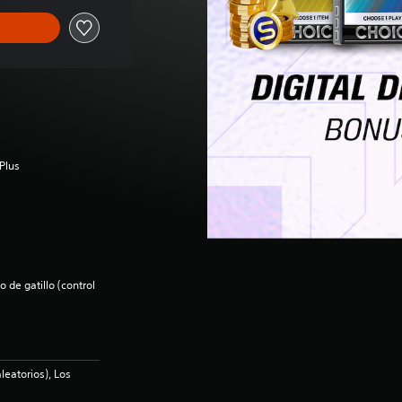
Plus
 de gatillo (control
leatorios), Los