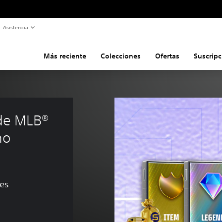
Asistencia
Más reciente
Colecciones
Ofertas
Suscripc
e MLB® 
no 
nes