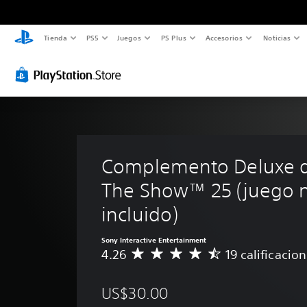
Tienda
PS5
Juegos
PS Plus
Accesorios
Noticias
Complemento Deluxe d
The Show™ 25 (juego 
incluido)
Sony Interactive Entertainment
4.26
19 calificacio
C
a
l
US$30.00
i