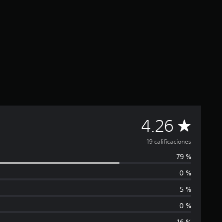
C
4.26
a
19 calificaciones
79 %
l
0 %
i
5 %
f
0 %