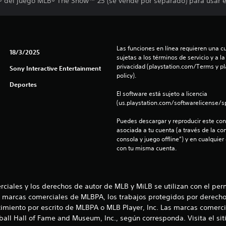
5® del juego MLB® The Show™ 25 (se vende por separado) para usar e
Las funciones en línea requieren una cu
18/3/2025
sujetas a los términos de servicio y a la
privacidad (playstation.com/Terms y pl
Sony Interactive Entertainment
policy).
Deportes
El software está sujeto a licencia 
(us.playstation.com/softwarelicense/sp
Puedes descargar y reproducir este cont
asociada a tu cuenta (a través de la co
consola y juego offline”) y en cualquier
con tu misma cuenta.
rciales y los derechos de autor de MLB y MiLB se utilizan con el pe
s marcas comerciales de MLBPA, los trabajos protegidos por derecho
imiento por escrito de MLBPA o MLB Player, Inc. Las marcas comerci
ll Hall of Fame and Museum, Inc., según corresponda. Visita el siti