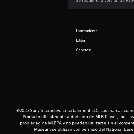
Se requiere la versión de PS
e
s
Lanzamiento:
Editor:
Géneros:
©2025 Sony Interactive Entertainment LLC. Las marcas come
Producto oficialmente autorizado de MLB Player, Inc. La
propiedad de MLBPA y no pueden utilizarse sin el consent
Museum se utilizan con permiso del National Baseba