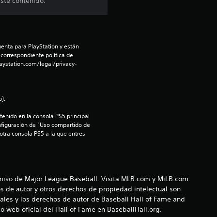
ste contenido.
e
d
enta para PlayStation y están 
i
 correspondiente política de 
aystation.com/legal/privacy-
o
:
).
4
enido en la consola PS5 principal 
nfiguración de “Uso compartido de 
.
 otra consola PS5 a la que entres 
2
6
rmiso de Major League Baseball. Visita MLB.com y MiLB.com.
s de autor y otros derechos de propiedad intelectual son
e
ales y los derechos de autor de Baseball Hall of Fame and
o web oficial del Hall of Fame en BaseballHall.org.