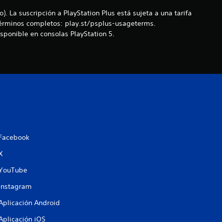
s
. La suscripción a PlayStation Plus está sujeta a una tarifa
t
 Términos completos: play.st/psplus-usageterms.
sponible en consolas PlayStation 5.
r
e
l
l
a
Facebook
s
X
d
YouTube
e
Instagram
Aplicación Android
c
Aplicación iOS