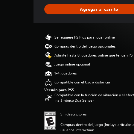
f
i
Agregar al carrito
c
a
c
i
ó
Se requiere PS Plus para jugar online
n
p
Compras dentro del juego opcionales
r
Admite hasta 8 jugadores online que tengan PS 
o
m
Juego online opcional
e
1-4 jugadores
d
i
Compatible con el Uso a distancia
o
Versión para PS5
:
Compatible con la función de vibración y el efecto
4
inalámbrico DualSense)
.
2
6
Sin descriptores
e
Compras dentro del juego (Incluye artículos a
s
usuarios interactúan
t