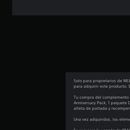
u
n
t
o
t
a
l
d
e
1
9
c
a
l
Solo para propietarios de ML
i
para adquirir este producto
f
i
Tu compra del complemento De
c
Anniversary Pack, 1 paquete 
a
atleta de portada y recompe
c
i
Una vez adquiridos, los eleme
o
n