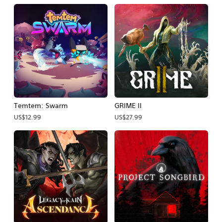
Temtem: Swarm
GRIME II
US$12.99
US$27.99