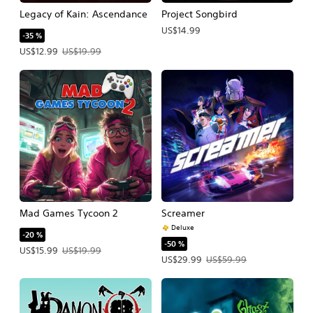
Legacy of Kain: Ascendance
Project Songbird
US$14.99
-35 %
Precio de la oferta: US$12.99. Precio original: US$19.99.
US$12.99
US$19.99
Mad Games Tycoon 2
Screamer
Deluxe
-20 %
-50 %
Precio de la oferta: US$15.99. Precio original: US$19.99.
US$15.99
US$19.99
Precio de la oferta: US$29.99. Precio
US$29.99
US$59.99