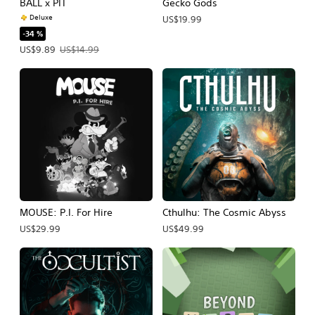
BALL x PIT
Gecko Gods
Deluxe
US$19.99
-34 %
Precio de la oferta: US$9.89. Precio original: US$14.99.
US$9.89
US$14.99
MOUSE: P.I. For Hire
Cthulhu: The Cosmic Abyss
US$29.99
US$49.99