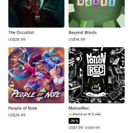
The Occultist
Beyond Words
US$29.99
US$14.99
People of Note
MotionRec
Ahorra un 10 % más
US$24.99
-20 %
Precio de la oferta: US$7.99. Precio 
US$7.99
US$9.99