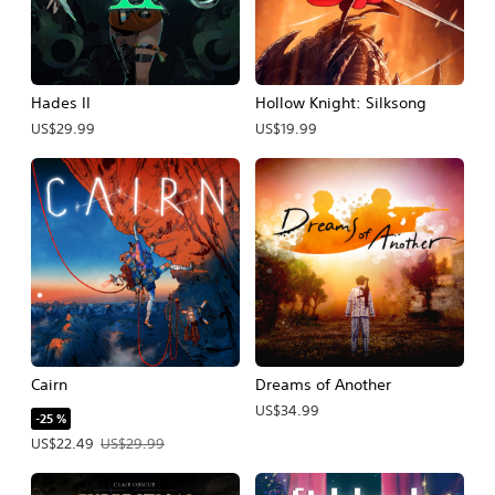
Hades II
Hollow Knight: Silksong
US$29.99
US$19.99
Cairn
Dreams of Another
US$34.99
-25 %
Precio de la oferta: US$22.49. Precio original: US$29.99.
US$22.49
US$29.99