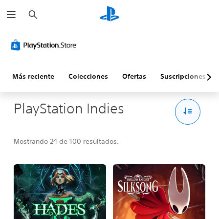
B
u
s
c
a
r
Más reciente
Colecciones
Ofertas
Suscripciones
PlayStation Indies
Mostrando 24 de 100 resultados.