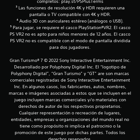
e
completos: play.st/PSPlusTerms
o
d
³ Las funciones de resolución 4K y HDR requieren una
f
e
pantalla o TV compatible con 4K y HDR.
f
s
⁴ Audio 3D con auriculares estéreo (análogos o USB).
l
j
i
⁵ Para jugar, se requiere el casco PlayStation®VR2. El casco
u
n
PS VR2 no es apto para niños menores de 12 años. El casco
g
e
a
PS VR2 no es compatible con el modo de pantalla dividida
)
r
para dos jugadores.
.
s
i
Gran Turismo® 7 © 2022 Sony Interactive Entertainment Inc.
n
Desarrollado por Polyphony Digital Inc. El “logotipo de
t
Polyphony Digital”, “Gran Turismo” y “GT” are son marcas
e
n
comerciales registradas de Sony Interactive Entertainment
e
Inc. En algunos casos, los fabricantes, autos, nombres,
r
marcas e imágenes asociadas a estos que se incluyen en el
a
juego incluyen marcas comerciales y/o materiales con
c
derechos de autor de los respectivos propietarios.
t
Cualquier representación o recreación de lugares,
i
v
entidades, empresas u organizaciones del mundo real no
a
tiene como propósito ni implica el patrocinio o la
d
promoción de este juego por dichas partes. Todos los
a
derechos reservados.