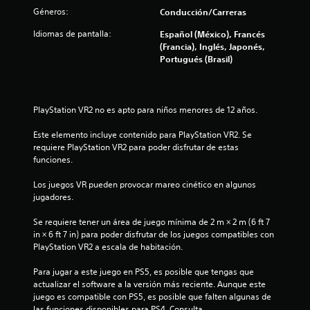
.
a
Géneros:
Conducción/Carreras
c
n
t
Idiomas de pantalla:
Español (México), Francés
a
S
e
(Francia), Inglés, Japonés,
e
e
Portugués (Brasil)
l
p
l
u
g
i
a
e
m
d
PlayStation VR2 no es apto para niños menores de 12 años.
f
e
e
p
Este elemento incluye contenido para PlayStation VR2. Se 
j
i
l
requiere PlayStation VR2 para poder disfrutar de estas 
u
a
funciones.
g
c
y
a
o
Los juegos VR pueden provocar mareo cinético en algunos 
r
a
l
jugadores.
s
a
c
e
i
Se requiere tener un área de juego mínima de 2 m × 2 m (6 ft 7 
x
n
in × 6 ft 7 in) para poder disfrutar de los juegos compatibles con 
p
i
PlayStation VR2 a escala de habitación.
e
e
f
r
o
Para jugar a este juego en PS5, es posible que tengas que 
e
i
actualizar el software a la versión más reciente. Aunque este 
c
e
n
juego es compatible con PS5, es posible que falten algunas de 
t
n
las funciones disponibles para PS4. Consulta 