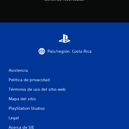
l
a
r
e
s
i
s
t
e
n
País/región: Costa Rica
c
i
a
d
Asistencia
e
l
Política de privacidad
o
Términos de uso del sitio web
s
g
Mapa del sitio
a
t
PlayStation Studios
i
l
Legal
l
o
Acerca de SIE