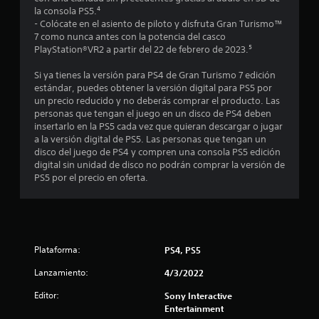
o
u
la consola PS5.⁴
t
n
e
- Colócate en el asiento de piloto y disfruta Gran Turismo™
t
g
7 como nunca antes con la potencia del casco
o
r
o
PlayStation®VR2 a partir del 22 de febrero de 2023.⁵
o
e
t
l
n
Si ya tienes la versión para PS4 de Gran Turismo 7 edición
o
c
estándar, puedes obtener la versión digital para PS5 por
l
u
a
un precio reducido y no deberás comprar el producto. Las
a
a
personas que tengan el juego en un disco de PS4 deben
r
l
l
insertarlo en la PS5 cada vez que quieran descargar o jugar
e
q
a la versión digital de PS5. Las personas que tengan un
s
u
d
disco del juego de PS4 y compren una consola PS5 edición
p
i
digital sin unidad de disco no podrán comprar la versión de
u
e
e
PS5 por el precio en oferta.
e
r
s
m
4
t
o
a
m
5
h
e
á
n
Plataforma:
PS4, PS5
9
p
t
Lanzamiento:
4/3/2022
t
o
5
i
d
Editor:
Sony Interactive
c
u
2
Entertainment
a
r