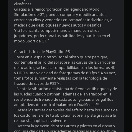
a
s
climáticas.
d
i
s
Gracias a la reincorporación del legendario Modo
e
n
Simulación de GT, puedes comprar y modificar autos,
a
l
t
correr con ellos y venderlos en campañas individuales, a
c
j
medida que desbloqueas nuevos autos y desafíos.
t
u
r
Y si te encanta competir mano a mano con otros
i
e
jugadores, perfecciona tus habilidades y participa en el
v
e
modo Sport de GT.²
g
a
o
r
Características de PlayStation®5:
l
l
P
- Mira en el espejo retrovisor al piloto que te persigue,
a
u
contempla el brillo del sol sobre las curvas de la carrocería
l
v
e
de tu auto gracias a la compatibilidad con los formatos 4K
i
d
y HDR a una velocidad de fotogramas de 60 fps.³ A su vez,
a
b
e
toma fotos sumamente realistas con la tecnología de
r
s
trazado de rayos de PS5™.
s
a
p
- Siente la vibración del sistema de frenos antibloqueo y de
c
a
las ruedas cuando patinan, además de la variación en la
e
i
u
resistencia de frenado de cada auto, gracias a los gatillos
ó
s
adaptativos del control inalámbrico DualSense™.
n
n
a
- Desde los sutiles desniveles del asfalto hasta los surcos de
d
r
los cordones, siente tu ubicación sobre la pista gracias a la
u
e
e
respuesta háptica envolvente.
l
l
- Detecta la posición de otros autos y pilotos en el circuito
n
c
j
con una claridad sin precedentes gracias al audio en 3D de