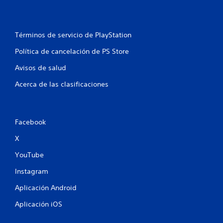
s
a
d
a
Términos de servicio de PlayStation
p
t
Política de cancelación de PS Store
a
t
Avisos de salud
i
v
Acerca de las clasificaciones
o
s
.
Facebook
X
YouTube
Instagram
Aplicación Android
Aplicación iOS