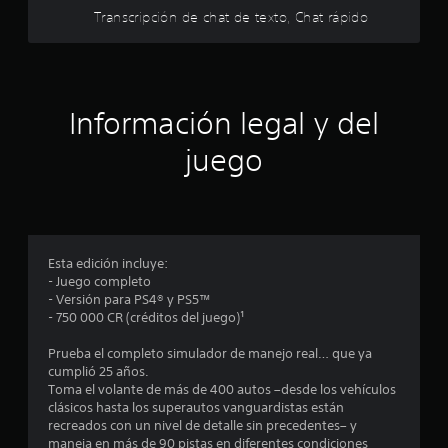
e
ó
Transcripción de chat de texto, Chat rápido
c
n
l
a
d
r
l
l
e
a
l
a
f
c
Información legal y del
o
o
r
s
n
juego
m
t
a
d
r
d
o
e
e
l
j
u
c
P
Esta edición incluye:
g
u
- Juego completo
a
i
e
- Versión para PS4® y PS5™
r
d
- 750 000 CR (créditos del juego)¹
.
n
e
s
Prueba el completo simulador de manejo real… que ya
j
c
P
cumplió 25 años.
u
a
Toma el volante de más de 400 autos –desde los vehículos
g
o
clásicos hasta los superautos vanguardistas están
u
a
recreados con un nivel de detalle sin precedentes– y
s
r
e
maneja en más de 90 pistas en diferentes condiciones