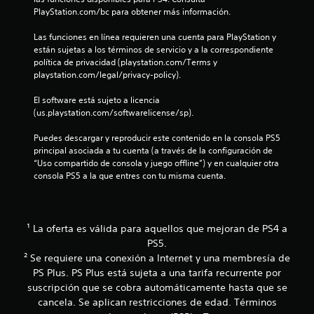
o
c
e
PlayStation.com/bc para obtener más información.
d
i
a
e
Las funciones en línea requieren una cuenta para PlayStation y 
s
c
g
están sujetas a los términos de servicio y a la correspondiente 
i
política de privacidad (playstation.com/Terms y 
a
n
playstation.com/legal/privacy-policy).
t
e
i
m
El software está sujeto a licencia 
l
á
(us.playstation.com/softwarelicense/sp).
l
t
o
i
Puedes descargar y reproducir este contenido en la consola PS5 
a
c
principal asociada a tu cuenta (a través de la configuración de 
a
d
“Uso compartido de consola y juego offline”) y en cualquier otra 
(
a
consola PS5 a la que entres con tu misma cuenta.
s
p
o
t
l
a
o
¹ La oferta es válida para aquellos que mejoran de PS4 a
t
e
PS5.
i
l
² Se requiere una conexión a Internet y una membresía de
v
j
PS Plus. PS Plus está sujeta a una tarifa recurrente por
o
u
e
suscripción que se cobra automáticamente hasta que se
P
g
cancela. Se aplican restricciones de edad. Términos
u
o