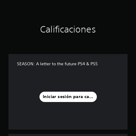
t
r
e
l
Calificaciones
l
a
s
e
n
u
n
SEASON: A letter to the future PS4 & PS5
t
o
t
a
l
d
Iniciar sesión para calificar
e
1
.
9
m
i
l
c