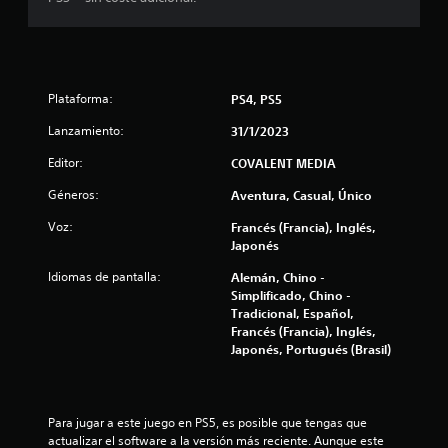
c
i
n
Plataforma:
PS4, PS5
c
Lanzamiento:
31/1/2023
o
Editor:
COVALENT MEDIA
Géneros:
e
Aventura, Casual, Único
Voz:
Francés (Francia), Inglés,
s
Japonés
t
Idiomas de pantalla:
Alemán, Chino -
Simplificado, Chino -
r
Tradicional, Español,
Francés (Francia), Inglés,
e
Japonés, Portugués (Brasil)
l
l
Para jugar a este juego en PS5, es posible que tengas que 
actualizar el software a la versión más reciente. Aunque este 