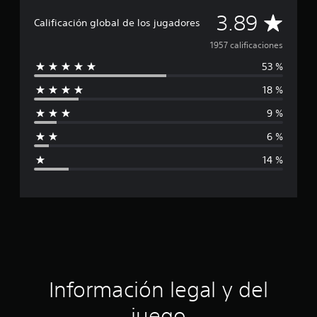
a
C
3.89
Calificación global de los jugadores
l
i
a
1957 calificaciones
f
i
53 %
l
c
a
18 %
i
c
9 %
i
f
o
6 %
n
i
e
14 %
s
c
a
c
i
ó
Información legal y del
n
juego