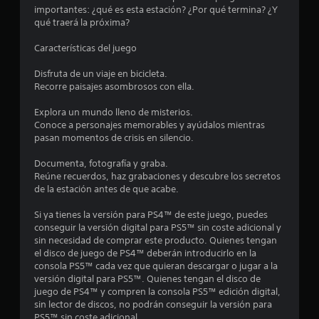
importantes: ¿qué es esta estación? ¿Por qué termina? ¿Y
9
qué traerá la próxima?
e
Características del juego
s
Disfruta de un viaje en bicicleta.
Recorre paisajes asombrosos con ella.
t
Explora un mundo lleno de misterios.
r
Conoce a personajes memorables y ayúdalos mientras
pasan momentos de crisis en silencio.
e
Documenta, fotografía y graba.
l
Reúne recuerdos, haz grabaciones y descubre los secretos
de la estación antes de que acabe.
l
Si ya tienes la versión para PS4™ de este juego, puedes
a
conseguir la versión digital para PS5™ sin coste adicional y
sin necesidad de comprar este producto. Quienes tengan
s
el disco de juego de PS4™ deberán introducirlo en la
consola PS5™ cada vez que quieran descargar o jugar a la
d
versión digital para PS5™. Quienes tengan el disco de
juego de PS4™ y compren la consola PS5™ edición digital,
e
sin lector de discos, no podrán conseguir la versión para
PS5™ sin coste adicional.