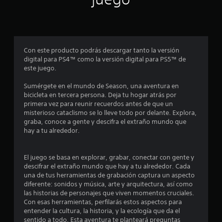
p
r
o
Con este producto podrás descargar tanto la versión
digital para PS4™ como la versión digital para PS5™ de
m
este juego.
e
Sumérgete en el mundo de Season, una aventura en
bicicleta en tercera persona. Deja tu hogar atrás por
d
primera vez para reunir recuerdos antes de que un
misterioso cataclismo se lo lleve todo por delante. Explora,
i
graba, conoce a gente y descifra el extraño mundo que
hay a tu alrededor.
o
:
El juego se basa en explorar, grabar, conectar con gente y
descifrar el extraño mundo que hay a tu alrededor. Cada
3
una de tus herramientas de grabación captura un aspecto
diferente: sonidos y música, arte y arquitectura, así como
.
las historias de personajes que viven momentos cruciales.
Con esas herramientas, perfilarás estos aspectos para
8
entender la cultura, la historia, y la ecología que da el
sentido a todo. Esta aventura te planteará preguntas