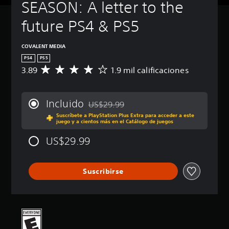
SEASON: A letter to the 
future PS4 & PS5
COVALENT MEDIA
PS4
PS5
3.89
1.9 mil calificaciones
C
a
l
i
Incluido
US$29.99
f
Rebajado del precio original de US$29.99
Suscríbete a PlayStation Plus Extra para acceder a este
i
juego y a cientos más en el Catálogo de juegos
c
a
US$29.99
c
i
ó
Suscribirse
n
p
r
o
m
e
d