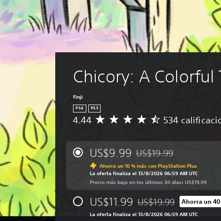
Chicory: A Colorful 
Finji
PS4
PS5
4.44
534 calificaci
C
a
l
i
US$9.99
US$19.99
Rebajado del precio origi
f
Ahorra un 10 % más con PlayStation Plus
i
La oferta finaliza el 13/8/2026 06:59 AM UTC
c
Precio más bajo en los últimos 30 días: US$19.99
a
c
US$11.99
US$19.99
Ahorra un 40
i
Rebajado del precio orig
ó
La oferta finaliza el 13/8/2026 06:59 AM UTC