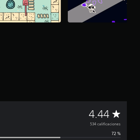
C
4.44
a
534 calificaciones
72 %
l