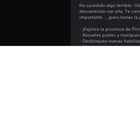
Ha sucedido algo terrible. Chi
desvanecido con ella. Te corr
importante..., ¡pero tienes l
- ¡Explora la provincia de Píc
- Resuelve puzles y manipula 
- Desbloquea nuevas habilida
- Vístete como quieras con r
- Descubre un mundo lleno d
- Experimenta más de 10 hora
fotos y mucho más.
- ¡Juega con tus amigos y pin
- Con diseño de sonido de Em 
- ¡Y una banda sonora origina
Plataforma:
Lanzamiento:
Editor: