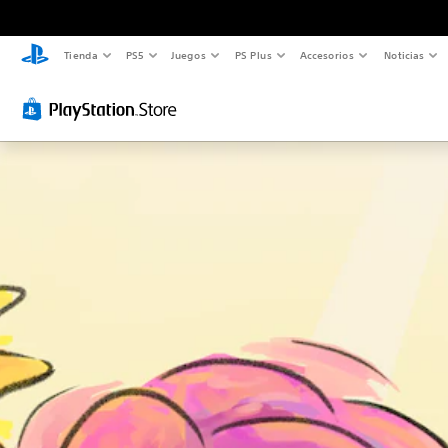
Tienda
PS5
Juegos
PS Plus
Accesorios
Noticias