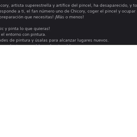
cory, artista superestrella y artífice del pincel, ha desaparecido, y to
esponde a ti, el fan número uno de Chicory, coger el pincel y ocupar
a preparación que necesitas! ¡Más o menos!
nic y pinta lo que quieras!
el entorno con pintura.
des de pintura y úsalas para alcanzar lugares nuevos.
opa, plantas y muebles coleccionables.
e más de 100 personajes animales.
s de juego y decenas de misiones secundarias, como repartir correo,
tad juntos en el modo cooperativo local!
Halberstadt y A Shell in the Pit (Untitled Goose Game, Night in the
l de Lena Raine (Celeste, Minecraft)!
Para jugar a este juego en PS5, es posib
PS4, PS5
software a la versión más reciente. Au
PS5, es posible que falten algunas de l
10/6/2021
Consulta PlayStation.com/bc para obte
Finji