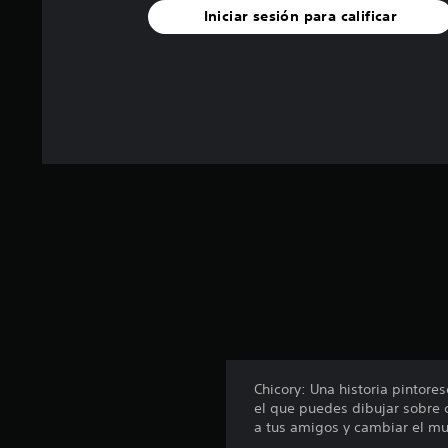
l
Iniciar sesión para calificar
d
e
5
3
4
c
a
l
i
f
i
c
a
c
i
o
n
e
s
Chicory: Una historia pintore
el que puedes dibujar sobre c
a tus amigos y cambiar el m