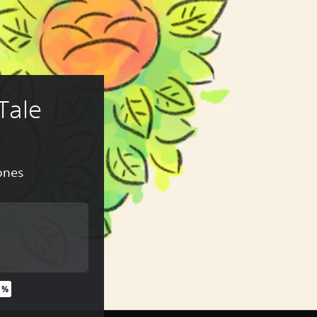
Tale
ones
nal de US$19.99
 %
inal de US$19.99