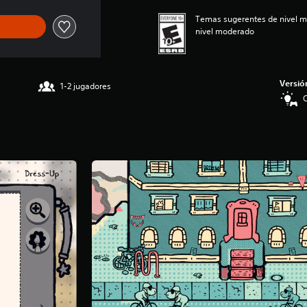
Temas sugerentes de nivel mo
nivel moderado
Versió
1-2 jugadores
C