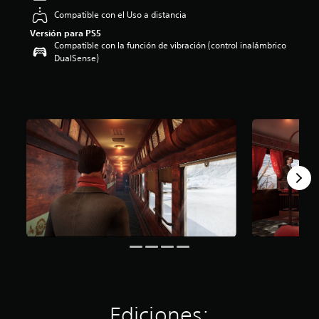
o
Compatible con el Uso a distancia
:
Versión para PS5
4
Compatible con la función de vibración (control inalámbrico
.
DualSense)
3
8
e
s
t
r
e
l
l
a
s
d
e
c
i
n
c
o
e
s
Ediciones: