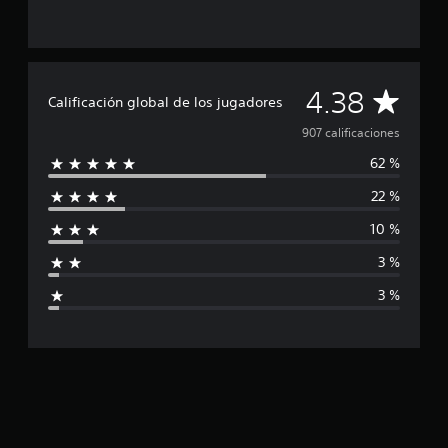
C
4.38
Calificación global de los jugadores
a
907 calificaciones
62 %
l
22 %
i
10 %
f
3 %
i
3 %
c
a
c
i