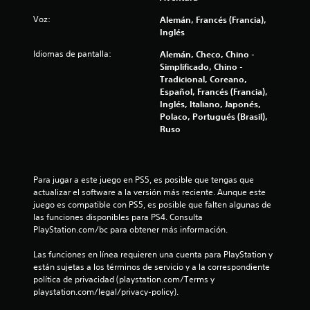
l
Voz:
Alemán, Francés (Francia),
l
Inglés
a
Idiomas de pantalla:
Alemán, Checo, Chino -
Simplificado, Chino -
s
Tradicional, Coreano,
Español, Francés (Francia),
e
Inglés, Italiano, Japonés,
Polaco, Portugués (Brasil),
n
Ruso
u
Para jugar a este juego en PS5, es posible que tengas que 
n
actualizar el software a la versión más reciente. Aunque este 
juego es compatible con PS5, es posible que falten algunas de 
t
las funciones disponibles para PS4. Consulta 
PlayStation.com/bc para obtener más información.
o
Las funciones en línea requieren una cuenta para PlayStation y 
t
están sujetas a los términos de servicio y a la correspondiente 
política de privacidad (playstation.com/Terms y 
a
playstation.com/legal/privacy-policy).