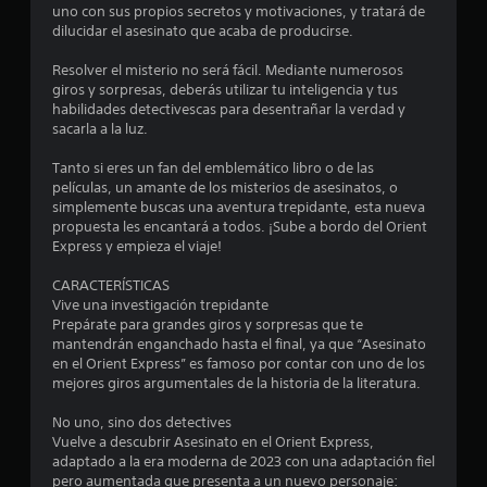
.
uno con sus propios secretos y motivaciones, y tratará de
dilucidar el asesinato que acaba de producirse.
3
Resolver el misterio no será fácil. Mediante numerosos
giros y sorpresas, deberás utilizar tu inteligencia y tus
8
habilidades detectivescas para desentrañar la verdad y
sacarla a la luz.
e
Tanto si eres un fan del emblemático libro o de las
s
películas, un amante de los misterios de asesinatos, o
simplemente buscas una aventura trepidante, esta nueva
t
propuesta les encantará a todos. ¡Sube a bordo del Orient
Express y empieza el viaje!
r
CARACTERÍSTICAS
e
Vive una investigación trepidante
Prepárate para grandes giros y sorpresas que te
l
mantendrán enganchado hasta el final, ya que “Asesinato
en el Orient Express” es famoso por contar con uno de los
l
mejores giros argumentales de la historia de la literatura.
a
No uno, sino dos detectives
Vuelve a descubrir Asesinato en el Orient Express,
s
adaptado a la era moderna de 2023 con una adaptación fiel
pero aumentada que presenta a un nuevo personaje: