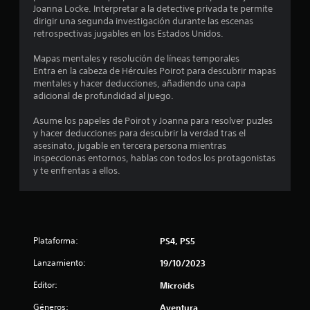
d
Joanna Locke. Interpretar a la detective privada te permite
dirigir una segunda investigación durante las escenas
e
retrospectivas jugables en los Estados Unidos.
c
Mapas mentales y resolución de líneas temporales
Entra en la cabeza de Hércules Poirot para descubrir mapas
i
mentales y hacer deducciones, añadiendo una capa
adicional de profundidad al juego.
n
Asume los papeles de Poirot y Joanna para resolver puzles
c
y hacer deducciones para descubrir la verdad tras el
asesinato, jugable en tercera persona mientras
o
inspeccionas entornos, hablas con todos los protagonistas
y te enfrentas a ellos.
e
s
t
Plataforma:
PS4, PS5
r
Lanzamiento:
19/10/2023
Editor:
e
Microids
Géneros:
Aventura