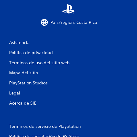
c
a
c
País/región: Costa Rica
i
Asistencia
o
Política de privacidad
n
Términos de uso del sitio web
e
Mapa del sitio
s
PlayStation Studios
Legal
Acerca de SIE
Términos de servicio de PlayStation
Política de cancelación de PS Store