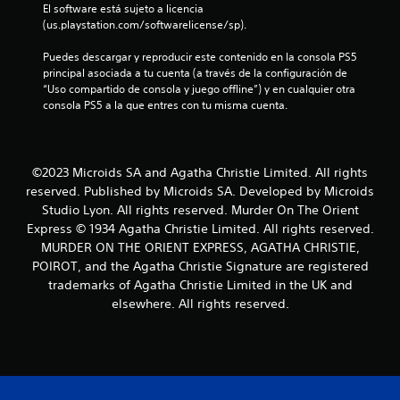
l
El software está sujeto a licencia 
(us.playstation.com/softwarelicense/sp).
d
Puedes descargar y reproducir este contenido en la consola PS5 
e
principal asociada a tu cuenta (a través de la configuración de 
“Uso compartido de consola y juego offline”) y en cualquier otra 
9
consola PS5 a la que entres con tu misma cuenta.
0
7
©2023 Microids SA and Agatha Christie Limited. All rights
reserved. Published by Microids SA. Developed by Microids
c
Studio Lyon. All rights reserved. Murder On The Orient
Express © 1934 Agatha Christie Limited. All rights reserved.
a
MURDER ON THE ORIENT EXPRESS, AGATHA CHRISTIE,
l
POIROT, and the Agatha Christie Signature are registered
trademarks of Agatha Christie Limited in the UK and
i
elsewhere. All rights reserved.
f
i