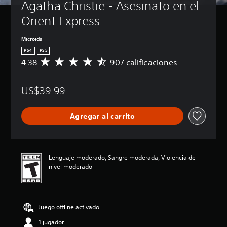
Agatha Christie - Asesinato en el 
Orient Express
Microids
PS4
PS5
4.38
907 calificaciones
C
a
l
US$39.99
i
f
i
Agregar al carrito
c
a
c
i
ó
Lenguaje moderado, Sangre moderada, Violencia de
n
nivel moderado
p
r
o
m
Juego offline activado
e
d
1 jugador
i