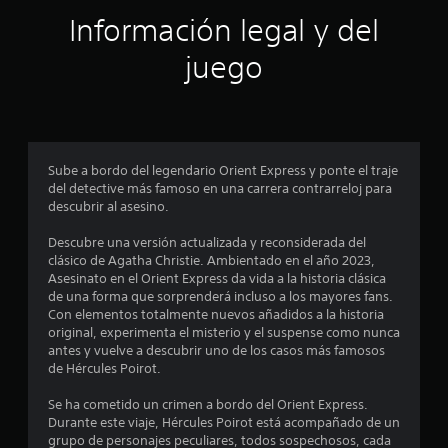
ó
Información legal y del
n
juego
p
r
o
Sube a bordo del legendario Orient Express y ponte el traje
del detective más famoso en una carrera contrarreloj para
m
descubrir al asesino.
e
Descubre una versión actualizada y reconsiderada del
clásico de Agatha Christie. Ambientado en el año 2023,
d
Asesinato en el Orient Express da vida a la historia clásica
de una forma que sorprenderá incluso a los mayores fans.
i
Con elementos totalmente nuevos añadidos a la historia
original, experimenta el misterio y el suspense como nunca
o
antes y vuelve a descubrir uno de los casos más famosos
de Hércules Poirot.
:
Se ha cometido un crimen a bordo del Orient Express.
4
Durante este viaje, Hércules Poirot está acompañado de un
grupo de personajes peculiares, todos sospechosos, cada