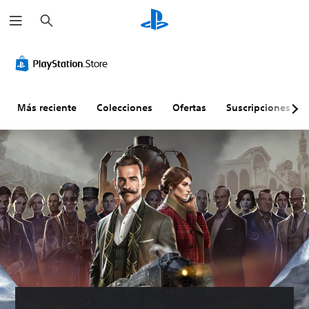
B
u
s
c
a
r
Más reciente
Colecciones
Ofertas
Suscripciones