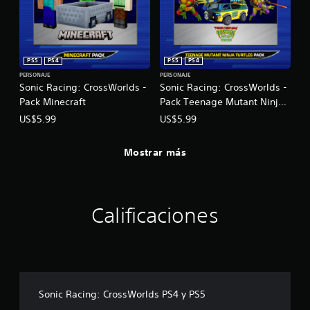
o
e
n
p
e
l
s
a
d
y
PS5
PS4
PS5
PS4
e
o
PERSONAJE
PERSONAJE
s
l
Sonic Racing: CrossWorlds -
Sonic Racing: CrossWorlds -
e
a
Pack Minecraft
Pack Teenage Mutant Ninja
n
e
Turtles
US$5.99
US$5.99
s
x
i
p
b
e
Mostrar más
i
r
l
i
i
e
d
n
a
c
Calificaciones
d
i
d
a
e
c
l
i
o
n
s
e
Sonic Racing: CrossWorlds PS4 y PS5
j
m
o
á