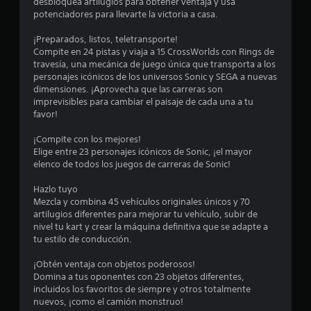
s
desbloquea artilugios para obtener ventaja y usa
potenciadores para llevarte la victoria a casa.
S
t
e
¡Preparados, listos, teletransporte!
r
p
Compite en 24 pistas y viaja a 15 CrossWorlds con Rings de
travesía, una mecánica de juego única que transporta a los
u
e
personajes icónicos de los universos Sonic y SEGA a nuevas
e
dimensiones. ¡Aprovecha que las carreras son
d
imprevisibles para cambiar el paisaje de cada una a tu
l
e
favor!
j
l
u
¡Compite con los mejores!
g
Elige entre 23 personajes icónicos de Sonic, ¡el mayor
a
a
elenco de todos los juegos de carreras de Sonic!
r
s
Hazlo tuyo
s
Mezcla y combina 45 vehículos originales únicos y 70
i
e
artilugios diferentes para mejorar tu vehículo, subir de
n
nivel tu kart y crear la máquina definitiva que se adapte a
n
c
tu estilo de conducción.
o
u
n
¡Obtén ventaja con objetos poderosos!
t
Domina a tus oponentes con 23 objetos diferentes,
n
r
incluidos los favoritos de siempre y otros totalmente
o
nuevos, ¡como el camión monstruo!