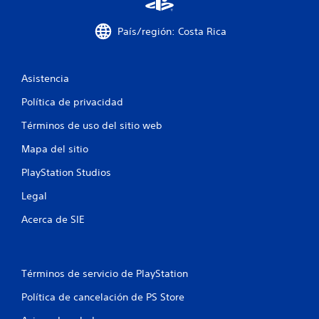
p
u
País/región: Costa Rica
e
d
e
j
Asistencia
u
Política de privacidad
g
a
Términos de uso del sitio web
r
s
Mapa del sitio
i
PlayStation Studios
n
c
Legal
o
n
Acerca de SIE
t
r
o
Términos de servicio de PlayStation
l
e
Política de cancelación de PS Store
s