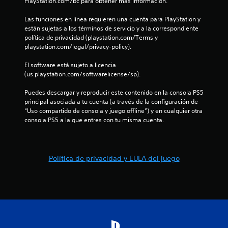
PlayStation.com/bc para obtener más información.
o
n
Las funciones en línea requieren una cuenta para PlayStation y 
t
están sujetas a los términos de servicio y a la correspondiente 
r
política de privacidad (playstation.com/Terms y 
o
playstation.com/legal/privacy-policy).
l
e
El software está sujeto a licencia 
s
(us.playstation.com/softwarelicense/sp).
d
e
Puedes descargar y reproducir este contenido en la consola PS5 
m
principal asociada a tu cuenta (a través de la configuración de 
o
“Uso compartido de consola y juego offline”) y en cualquier otra 
v
consola PS5 a la que entres con tu misma cuenta.
i
m
i
e
Política de privacidad y EULA del juego
n
t
o
.
S
e