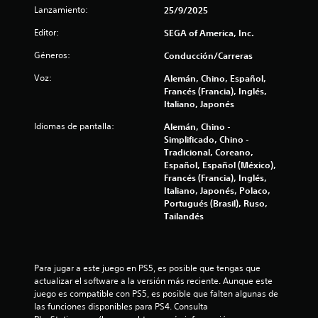
g
Lanzamiento:
25/9/2025
a
l
r
Editor:
SEGA of America, Inc.
s
i
Géneros:
i
Conducción/Carreras
n
f
Voz:
Alemán, Chino, Español,
n
Francés (Francia), Inglés,
e
i
Italiano, Japonés
c
e
c
Idiomas de pantalla:
Alemán, Chino -
s
Simplificado, Chino -
i
a
Tradicional, Coreano,
d
Español, Español (México),
a
c
Francés (Francia), Inglés,
d
Italiano, Japonés, Polaco,
d
Portugués (Brasil), Ruso,
i
e
Tailandés
u
o
s
a
n
r
Para jugar a este juego en PS5, es posible que tengas que 
l
actualizar el software a la versión más reciente. Aunque este 
e
o
juego es compatible con PS5, es posible que falten algunas de 
s
las funciones disponibles para PS4. Consulta 
s
c