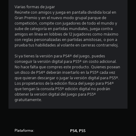
t
l
Varias formas de jugar
e
o
Reúnete con amigos y juega en pantalla dividida local en
s
Gran Premio y en el nuevo modo grupal parque de
d
t
competición, compite con jugadores de todo el mundo y
e
sube de categoría en partidas mundiales, juega contra
m
a
amigos en línea en lobbies de 12 jugadores como máximo
o
con reglas personalizadas en partidas amistosas, o pon a
l
v
prueba tus habilidades al volante en carreras contrarreloj.
i
d
Si ya tienes la versión para PS4® del juego, puedes
m
conseguir la versión digital para PS5® sin costo adicional.
i
e
No hace falta que compres este producto. Quienes posean
e
un disco de PS4® deberán insertarlo en la PS5® cada vez
n
9
que quieran descargar o jugar la versión digital para PS5®.
t
Los propietarios de la edición física del juego para PS4®
o
8
que tengan la consola PS5® edición digital no podrán
P
obtener la versión digital del juego para PS5®
8
u
gratuitamente.
e
d
2
e
s
c
j
Plataforma:
PS4, PS5
u
a