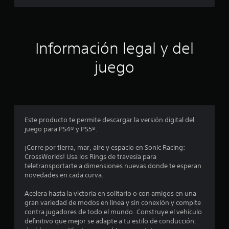
p
l
a
r
l
a
i
a
Información legal y del
n
v
s
juego
e
r
d
t
i
e
r
l
c
Este producto te permite descargar la versión digital del
o
juego para PS4® y PS5®.
s
i
j
¡Corre por tierra, mar, aire y espacio en Sonic Racing:
o
n
CrossWorlds! Usa los Rings de travesía para
y
teletransportarte a dimensiones nuevas donde te esperan
s
c
novedades en cada curva.
t
i
o
Acelera hasta la victoria en solitario o con amigos en una
c
gran variedad de modos en línea y sin conexión y compite
k
e
contra jugadores de todo el mundo. Construye el vehículo
s
definitivo que mejor se adapte a tu estilo de conducción,
.