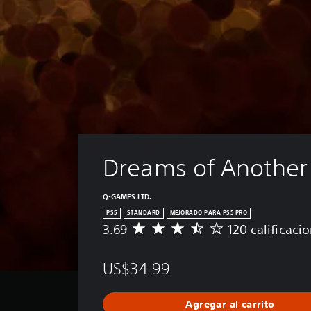
Dreams of Another
Q-GAMES LTD.
PS5
STANDARD
MEJORADO PARA PS5 PRO
3.69
120 calificaci
C
a
l
US$34.99
i
f
i
Agregar al carrito
c