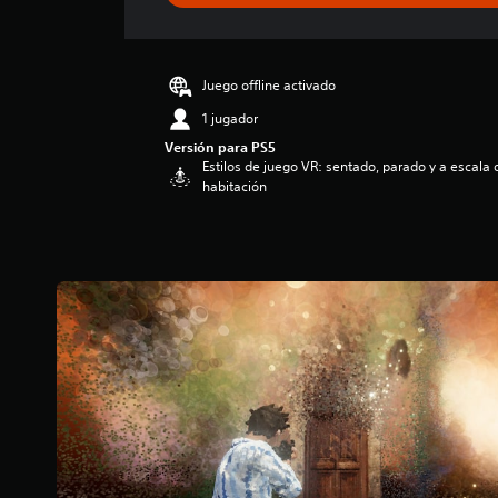
a
c
i
ó
Juego offline activado
n
1 jugador
p
r
Versión para PS5
o
Estilos de juego VR: sentado, parado y a escala 
habitación
m
e
d
i
o
:
3
.
6
9
e
s
t
r
e