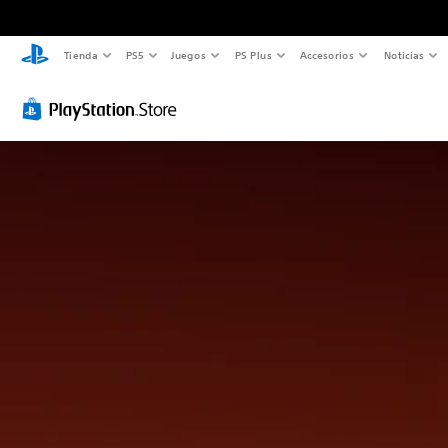
Tienda
PS5
Juegos
PS Plus
Accesorios
Noticias