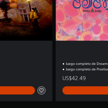
d
l
e
Juego completo de Dreams
Juego completo de PixelJu
US$42.49