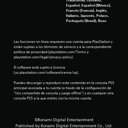
o
o
i
Español, Español (México),
.
o
t
Francés (Francia), Inglés,
n
Italiano, Japonés, Polaco,
e
a
P
Portugués (Brasil), Ruso
s
a
l
r
u
á
s
d
Las funciones en línea requieren una cuenta para PlayStation y 
p
a
están sujetas a los términos de servicio y a la correspondiente 
i
d
e
política de privacidad (playstation.com/Terms y 
d
e
playstation.com/legal/privacy-policy).
a
l
1
s
j
El software está sujeto a licencia 
d
u
5
(us.playstation.com/softwarelicense/sp).
e
e
b
g
6
Puedes descargar y reproducir este contenido en la consola PS5 
o
principal asociada a tu cuenta (a través de la configuración de 
o
“Uso compartido de consola y juego offline”) y en cualquier otra 
9
t
P
consola PS5 a la que entres con tu misma cuenta.
o
u
7
n
e
e
d
c
e
s
©Konami Digital Entertainment
s
P
a
Published by Konami Digital Entertainment Co., Ltd.
p