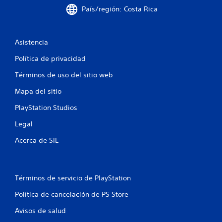
l
m
País/región: Costa Rica
o
e
s
n
m
t
e
Asistencia
o
n
d
ú
Política de privacidad
u
s
r
s
Términos de uso del sitio web
a
i
n
n
Mapa del sitio
t
n
e
PlayStation Studios
e
e
c
l
Legal
e
g
s
Acerca de SIE
a
i
m
d
e
a
p
d
l
Términos de servicio de PlayStation
d
a
e
y
Política de cancelación de PS Store
p
o
u
Avisos de salud
l
l
a