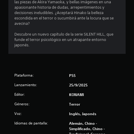
t
g
las piezas de Akira Yamaoka, y bellas imágenes en una
a
apasionante historia de dudas, arrepentimientos y
r
S
m
decisiones ineludibles. ¿Aceptará Hinako la belleza
e
e
escondida en el terror o sucumbirá ante la locura que se
e
p
p
avecina?
l
u
l
a
e
Descubre un nuevo capítulo de la serie SILENT HILL, que
y
funde el terror psicológico en un atrapante entorno
d
l
e
japonés.
e
n
j
c
a
u
u
g
a
s
a
l
Plataforma:
PS5
q
r
e
u
s
Lanzamiento:
25/9/2025
i
n
i
e
n
Editor:
KONAMI
r
u
p
m
Géneros:
Terror
u
o
n
l
m
Voz:
Inglés, Japonés
s
e
t
Idiomas de pantalla:
Alemán, Chino -
a
n
Simplificado, Chino -
t
c
Tradicional, Coreano,