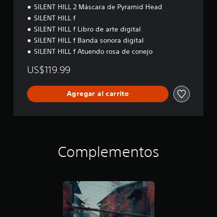
SILENT HILL 2 Máscara de Pyramid Head
i
R
SILENT HILL f
c
e
a
SILENT HILL f Libro de arte digital
c
)
SILENT HILL f Banda sonora digital
o
S
SILENT HILL f Atuendo rosa de conejo
r
e
d
o
US$119.99
a
f
t
r
o
e
Agregar al carrito
c
r
e
i
n
o
a
s
l
d
g
Complementos
e
u
c
n
o
a
n
s
o
t
p
r
c
o
i