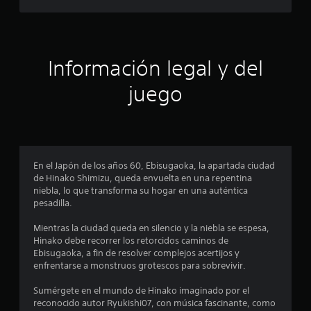
l
p
i
a
n
a
r
f
a
o
s
i
r
Información legal y del
n
m
v
d
a
juego
e
c
r
e
i
t
ó
i
c
n
r
d
l
i
e
o
En el Japón de los años 60, Ebisugaoka, la apartada ciudad
t
s
de Hinako Shimizu, queda envuelta en una repentina
n
u
j
niebla, lo que transforma su hogar en una auténtica
t
o
pesadilla.
c
o
y
r
s
Mientras la ciudad queda en silencio y la niebla se espesa,
o
i
t
Hinako debe recorrer los retorcidos caminos de
a
i
Ebisugaoka, a fin de resolver complejos acertijos y
e
l
c
enfrentarse a monstruos grotescos para sobrevivir.
d
k
s
e
s
Sumérgete en el mundo de Hinako imaginado por el
l
.
reconocido autor Ryukishi07, con música fascinante, como