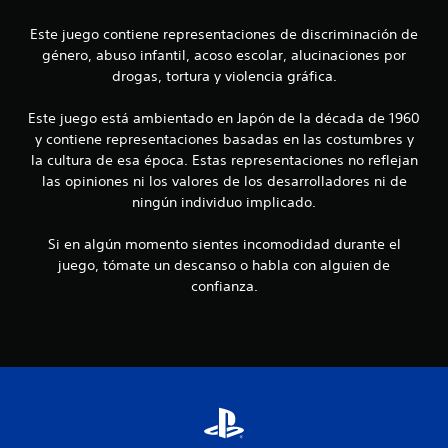
u
a
e
l
u
Este juego contiene representaciones de discriminación de
d
s
género, abuso infantil, acoso escolar, alucinaciones por
e
i
a
s
drogas, tortura y violencia gráfica.
r
j
f
e
u
Este juego está ambientado en Japón de la década de 1960
l
g
i
j
y contiene representaciones basadas en las costumbres y
a
u
la cultura de esa época. Estas representaciones no reflejan
r
e
c
las opiniones ni los valores de los desarrolladores ni de
y
g
d
ningún individuo implicado.
o
a
e
e
s
Si en algún momento sientes incomodidad durante el
n
c
p
c
juego, tómate un descanso o habla con alguien de
l
u
i
confianza.
a
a
z
l
o
a
q
r
u
n
t
i
e
e
e
p
r
o
m
s
r
o