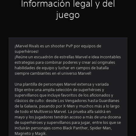
s
Información legal y del
a
v
t
juego
a
n
r
z
a
e
d
l
a
¡Marvel Rivals es un shooter PvP por equipos de
)
superhéroes!
l
¡Reúne un escuadrón de estrellas Marvel e idea incontables
P
estrategias para combinar poderes y crear así originales
u
a
habilidades de equipo y luchar en campos de batalla
e
siempre cambiantes en el universo Marvel!
d
s
e
Una plantilla de personajes Marvel extensa y variada
s
d
Elige entre una amplia selección de superhéroes y
i
supervillanos que incluye favoritos de los aficionados y
n
e
clásicos de culto: desde Los Vengadores hasta Guardianes
v
de la Galaxia, pasando por X-Men y muchos más a lo largo
e
de todo el Multiverso Marvel. La prueba alfa saldrá en
c
r
mayo y los jugadores tendrán acceso a más de una docena
t
de superhéroes y supervillanos para jugar, entre los que se
i
i
incluirán personajes como Black Panther, Spider-Man,
r
Magneto y Magik.
e