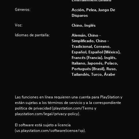
i
8
Géneros:
Acción, Pelea, Juego De
c
Disparos
o
5
q
Voz:
Chino, Inglés
u
8
e
Idiomas de pantalla:
Alemán, Chino -
s
Simplificado, Chino -
8
e
Tradicional, Coreano,
u
Español, Español (México),
c
s
Francés (Francia), Inglés,
e
Italiano, Japonés, Polaco,
a
e
Portugués (Brasil), Ruso,
n
Tailandés, Turco, Árabe
l
e
l
i
j
u
Las funciones en línea requieren una cuenta para PlayStation y 
f
e
están sujetas a los términos de servicio y a la correspondiente 
g
política de privacidad (playstation.com/Terms y 
i
o
playstation.com/legal/privacy-policy).
.
c
El software está sujeto a licencia 
(us.playstation.com/softwarelicense/sp).
a