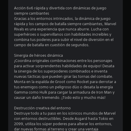
n
l
Acción 6v6 rápida y divertida con dinámicas de juego
c
m
siempre cambiantes
o
Gracias a los entornos intrincados, la dinámica de juego
v
o
rápida y los campos de batalla siempre cambiantes, Marvel
i
Rivals es una experiencia que nunca aburre. Lucha con
m
e
superhéroes o supervillanos con habilidades increíbles y
i
combina tus poderes para subir el nivel de diversión en el
e
s
campo de batalla en cuestión de segundos.
n
t
t
Sinergia de héroes dinámica
o
¡Coordina originales combinaciones entre los personajes
h
r
para activar sorprendentes habilidades de equipo! Desata
o
la sinergia de los superpoderes combinados e inventa
r
e
nuevas tácticas que pueden girar las tornas del combate.
i
Monta en la espalda de Groot como Rocket para derrotar a
z
l
tus enemigos como un peligroso dúo o desata la energía
o
Gamma como Hulk para cargar la armadura de Iron Man y
n
l
causar un daño tremendo. ¡Todo esto y mucho más!
t
a
a
Destrucción creativa del entorno
l
Destruye todo a tu paso en los icónicos mundos de Marvel
y
s
con entornos destructibles. Desde Asgard hasta Tokio en
v
2099, utiliza los súper poderes para alterar los entornos,
e
e
dar nuevas formas al terreno y crear una ventaja
r