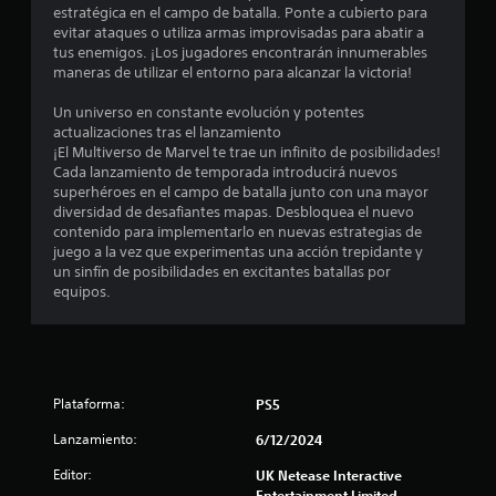
estratégica en el campo de batalla. Ponte a cubierto para
t
n
evitar ataques o utiliza armas improvisadas para abatir a
i
tus enemigos. ¡Los jugadores encontrarán innumerables
c
u
maneras de utilizar el entorno para alcanzar la victoria!
a
l
n
Un universo en constante evolución y potentes
d
actualizaciones tras el lanzamiento
e
¡El Multiverso de Marvel te trae un infinito de posibilidades!
t
c
Cada lanzamiento de temporada introducirá nuevos
a
superhéroes en el campo de batalla junto con una mayor
o
d
diversidad de desafiantes mapas. Desbloquea el nuevo
a
contenido para implementarlo en nuevas estrategias de
t
j
juego a la vez que experimentas una acción trepidante y
o
un sinfín de posibilidades en excitantes batallas por
a
y
equipos.
s
t
l
i
c
d
k
a
e
Plataforma:
PS5
n
a
Lanzamiento:
1
6/12/2024
l
Editor:
ó
UK Netease Interactive
7
g
Entertainment Limited