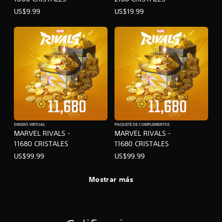
r
c
a
l
US$9.99
US$19.99
i
l
a
a
r
s
s
e
e
d
d
n
u
e
s
r
d
i
a
o
b
n
r
i
t
.
l
e
i
t
d
o
a
d
d
DINERO VIRTUAL
PAQUETE DE COMPLEMENTOS
o
MARVEL RIVALS -
MARVEL RIVALS -
h
e
o
11680 CRISTALES
11680 CRISTALES
l
r
j
US$99.99
US$99.99
i
u
z
e
o
Mostrar más
g
n
o
t
p
a
a
l
r