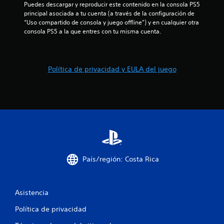
Puedes descargar y reproducir este contenido en la consola PS5 
c
principal asociada a tu cuenta (a través de la configuración de 
“Uso compartido de consola y juego offline”) y en cualquier otra 
i
consola PS5 a la que entres con tu misma cuenta.
o
n
Política de privacidad y EULA del juego
e
s
País/región: Costa Rica
Asistencia
Política de privacidad