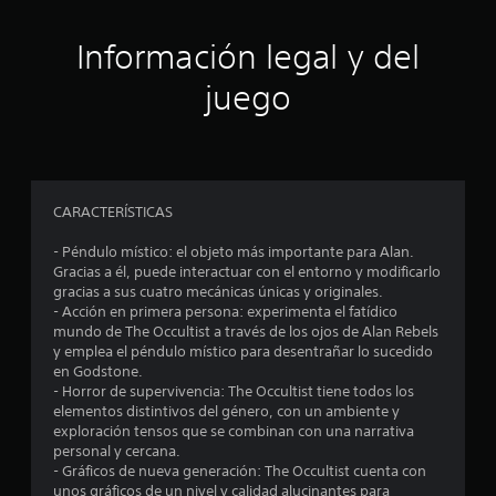
i
ó
Información legal y del
n
juego
p
r
o
CARACTERÍSTICAS
m
- Péndulo místico: el objeto más importante para Alan.
Gracias a él, puede interactuar con el entorno y modificarlo
e
gracias a sus cuatro mecánicas únicas y originales.
- Acción en primera persona: experimenta el fatídico
d
mundo de The Occultist a través de los ojos de Alan Rebels
y emplea el péndulo místico para desentrañar lo sucedido
i
en Godstone.
- Horror de supervivencia: The Occultist tiene todos los
o
elementos distintivos del género, con un ambiente y
exploración tensos que se combinan con una narrativa
:
personal y cercana.
- Gráficos de nueva generación: The Occultist cuenta con
unos gráficos de un nivel y calidad alucinantes para