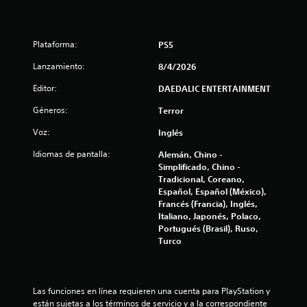
l
l
Plataforma:
PS5
a
Lanzamiento:
8/4/2026
Editor:
DAEDALIC ENTERTAINMENT
s
Géneros:
Terror
e
Voz:
Inglés
n
Idiomas de pantalla:
Alemán, Chino -
Simplificado, Chino -
u
Tradicional, Coreano,
Español, Español (México),
n
Francés (Francia), Inglés,
Italiano, Japonés, Polaco,
t
Portugués (Brasil), Ruso,
Turco
o
t
Las funciones en línea requieren una cuenta para PlayStation y 
a
están sujetas a los términos de servicio y a la correspondiente 