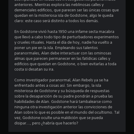
anteriores. Mientras explora las neblinosas calles y
d
demenciales edificios, que parecen ser las únicas cosas que
quedan en la misteriosa isla de Godstone, algo le queda
e
claro: este caso será distinto a todos los demás.
c
En Godstone vivió hasta 1950 una infame secta macabra
que llevó a cabo todo tipo de perturbadores experimentos
i
y crueles rituales. Hasta el día de hoy, nadie ha vuelto a
poner un pie en la isla. Empleando sus talentos
n
paranormales, Alan debe interactuar con las ominosas
almas que parecen permanecer en las fatídicas calles y
c
edificios que quedan en Godstone, o bien evitarlas a toda
costa si desatan su ira.
o
Como investigador paranormal, Alan Rebels ya se ha
e
enfrentado antes a cosas así. Sin embargo, la isla
misteriosa de Godstone y su búsqueda de respuestas
sobre la desaparición de su padre pondrán a prueba las
s
habilidades de Alan. Godstone hará tambalearse como
ninguna otra investigación anterior las convicciones de
t
Alan sobre lo que es posible en el mundo del ocultismo. Tal
vez, Godstone oculte una maldición que se pueda
r
disipar..., pero ¿habría que hacerlo?
e