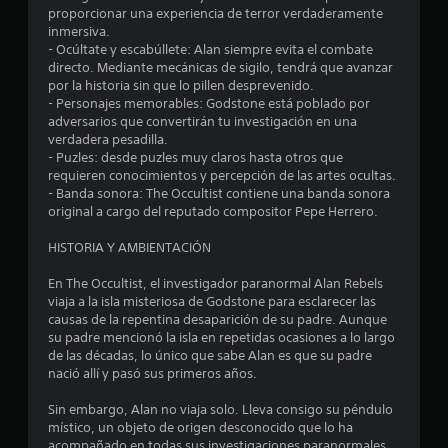
4
proporcionar una experiencia de terror verdaderamente
.
inmersiva.
- Ocúltate y escabúllete: Alan siempre evita el combate
1
directo. Mediante mecánicas de sigilo, tendrá que avanzar
por la historia sin que lo pillen desprevenido.
- Personajes memorables: Godstone está poblado por
7
adversarios que convertirán tu investigación en una
verdadera pesadilla.
e
- Puzles: desde puzles muy claros hasta otros que
requieren conocimientos y percepción de las artes ocultas.
s
- Banda sonora: The Occultist contiene una banda sonora
original a cargo del reputado compositor Pepe Herrero.
t
HISTORIA Y AMBIENTACIÓN
r
En The Occultist, el investigador paranormal Alan Rebels
e
viaja a la isla misteriosa de Godstone para esclarecer las
causas de la repentina desaparición de su padre. Aunque
l
su padre mencionó la isla en repetidas ocasiones a lo largo
de las décadas, lo único que sabe Alan es que su padre
l
nació allí y pasó sus primeros años.
a
Sin embargo, Alan no viaja solo. Lleva consigo su péndulo
místico, un objeto de origen desconocido que lo ha
s
acompañado en todas sus investigaciones paranormales