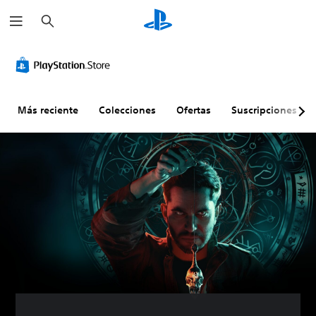
B
u
s
c
a
r
Más reciente
Colecciones
Ofertas
Suscripciones