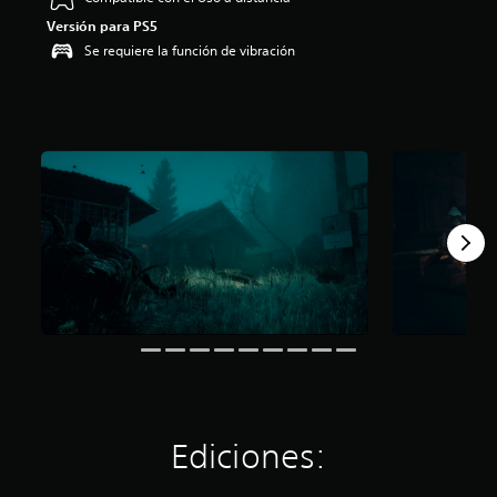
:
Versión para PS5
4
Se requiere la función de vibración
.
1
7
e
s
t
r
e
l
l
a
s
d
e
c
i
n
c
o
e
Ediciones:
s
t
r