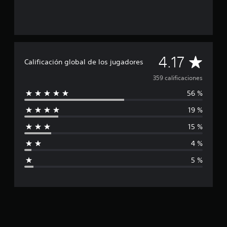
C
4.17
Calificación global de los jugadores
a
359 calificaciones
56 %
l
19 %
i
15 %
f
4 %
i
5 %
c
a
c