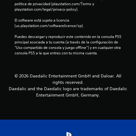
política de privacidad (playstation.com/Terms y 
l
playstation.com/legal/privacy-policy).
d
El software está sujeto a licencia 
(us.playstation.com/softwarelicense/sp).
e
Puedes descargar y reproducir este contenido en la consola PS5 
3
principal asociada a tu cuenta (a través de la configuración de 
“Uso compartido de consola y juego offline”) y en cualquier otra 
5
consola PS5 a la que entres con tu misma cuenta.
9
c
© 2026 Daedalic Entertainment GmbH and Daloar. All
rights reserved.
a
Daedalic and the Daedalic logo are trademarks of Daedalic
Entertainment GmbH, Germany.
l
i
f
i