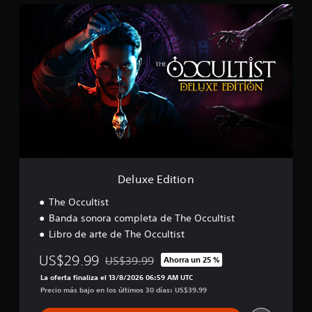
D
c
e
a
l
c
u
i
x
o
e
n
E
e
d
s
i
t
i
o
n
Deluxe Edition
The Occultist
Banda sonora completa de The Occultist
Libro de arte de The Occultist
US$29.99
US$39.99
Ahorra un 25 %
Rebajado del precio original de US$39.99
La oferta finaliza el 13/8/2026 06:59 AM UTC
Precio más bajo en los últimos 30 días: US$39.99