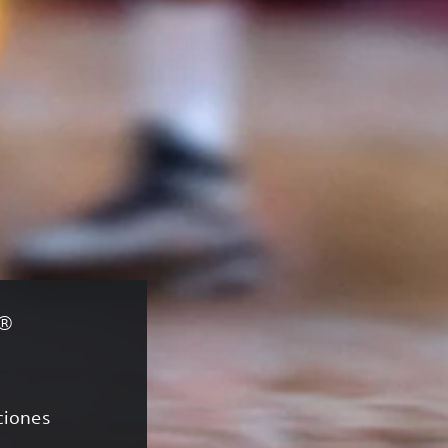
®
aciones