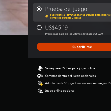
l
i
Prueba del juego
f
Suscríbete a PlayStation Plus Deluxe para jugar a 
i
completo durante 2 horas
c
a
US$45.19
c
Precio más bajo en los últimos 30 días: US$6.99
i
ó
n
Suscribirse
p
r
o
m
e
Se requiere PS Plus para jugar online
d
Compras dentro del juego opcionales
i
o
Admite hasta 10 jugadores online que tengan PS
:
Juego online opcional
3
.
6
2
e