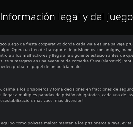
Información legal y del juego
tico juego de fiesta cooperativo donde cada viaje es una salvaje pr
equipo. Opera un tren de transporte de prisioneros con amigos, mane
rola a los malhechores y llega a la siguiente estación antes de que
s: te sumergirás en una aventura de comedia física (slapstick) impuls
pueden probar el papel de un policía malo.
, calma a los prisioneros y toma decisiones en fracciones de segun
s llegar a múltiples paradas de prisión obligatorias, cada una de las
desestabilización, más caos, más diversión!
 equipo como policías malos: mantén a los prisioneros a raya, evita 
habilidades y descubre soluciones creativas con amigos en escenario