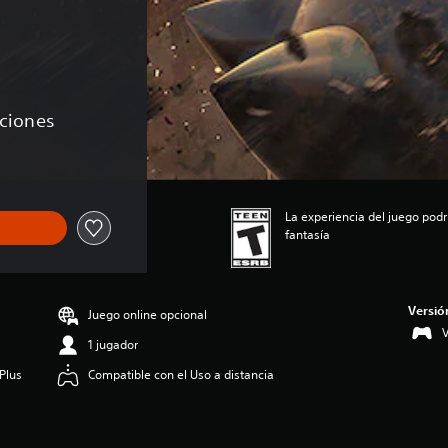
aciones
La experiencia del juego podr
fantasía
Versió
Juego online opcional
V
1 jugador
Plus
Compatible con el Uso a distancia