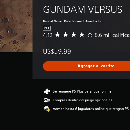
GUNDAM VERSUS
Bandai Namco Entertainment America Inc.
PS4
4.12
8.6 mil calific
C
a
l
US$59.99
i
f
i
Agregar al carrito
c
a
c
i
ó
Se requiere PS Plus para jugar online
n
Compras dentro del juego opcionales
p
r
Admite hasta 6 jugadores online que tengan PS 
o
m
e
d