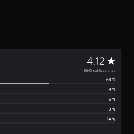
C
4.12
a
8645 calificaciones
68 %
l
9 %
i
6 %
f
3 %
14 %
i