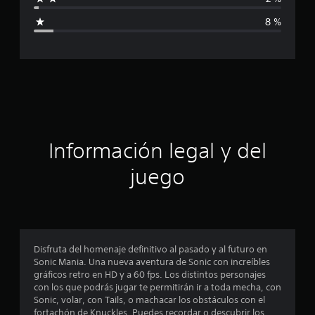
i
8 %
c
a
c
i
ó
Información legal y del
n
juego
p
r
o
Disfruta del homenaje definitivo al pasado y al futuro en
Sonic Mania. Una nueva aventura de Sonic con increíbles
m
gráficos retro en HD y a 60 fps. Los distintos personajes
con los que podrás jugar te permitirán ir a toda mecha, con
e
Sonic, volar, con Tails, o machacar los obstáculos con el
fortachón de Knuckles. Puedes recordar o descubrir los