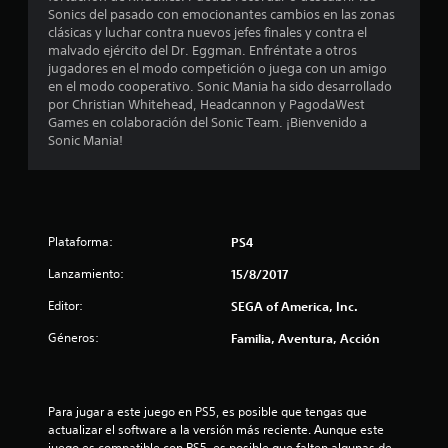
d
Sonics del pasado con emocionantes cambios en las zonas
clásicas y luchar contra nuevos jefes finales y contra el
i
malvado ejército del Dr. Eggman. Enfréntate a otros
jugadores en el modo competición o juega con un amigo
o
en el modo cooperativo. Sonic Mania ha sido desarrollado
por Christian Whitehead, Headcannon y PagodaWest
:
Games en colaboración del Sonic Team. ¡Bienvenido a
Sonic Mania!
4
.
3
Plataforma:
PS4
4
Lanzamiento:
15/8/2017
e
Editor:
SEGA of America, Inc.
Géneros:
Familia, Aventura, Acción
s
t
Para jugar a este juego en PS5, es posible que tengas que 
r
actualizar el software a la versión más reciente. Aunque este 
juego es compatible con PS5, es posible que falten algunas de 