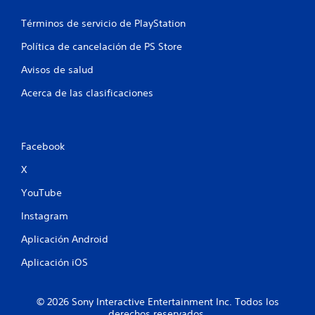
n
Términos de servicio de PlayStation
t
Política de cancelación de PS Store
o
Avisos de salud
t
Acerca de las clasificaciones
a
l
Facebook
d
X
e
YouTube
4
Instagram
3
Aplicación Android
8
Aplicación iOS
1
© 2026 Sony Interactive Entertainment Inc. Todos los
derechos reservados.