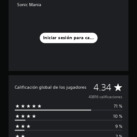
Sonic Mania
f
i
c
a
c
i
Iniciar sesión para calificar
o
n
e
s
C
4.34
Calificación global de los jugadores
a
43816 calificaciones
71 %
l
10 %
i
9 %
f
2 %