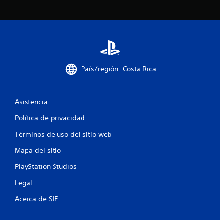
e
s
t
r
País/región: Costa Rica
e
l
Asistencia
l
Política de privacidad
a
Términos de uso del sitio web
s
Mapa del sitio
e
PlayStation Studios
n
Legal
Acerca de SIE
u