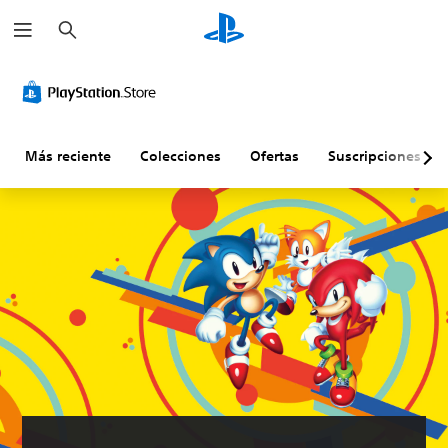
B
u
s
c
a
r
Más reciente
Colecciones
Ofertas
Suscripciones