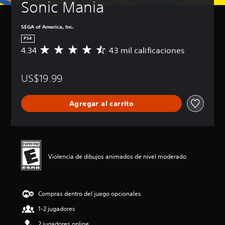
Sonic Mania
SEGA of America, Inc.
PS4
4.34
43 mil calificaciones
C
a
l
US$19.99
i
f
i
Agregar al carrito
c
a
c
i
ó
n
Violencia de dibujos animados de nivel moderado
p
r
o
m
Compras dentro del juego opcionales
e
d
1-2 jugadores
i
o
2 jugadores online