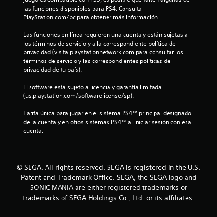
e
las funciones disponibles para PS4. Consulta 
PlayStation.com/bc para obtener más información.
l
Las funciones en línea requieren una cuenta y están sujetas a 
l
los términos de servicio y a la correspondiente política de 
privacidad (visita playstationnetwork.com para consultar los 
a
términos de servicio y las correspondientes políticas de 
privacidad de tu país).
s
El software está sujeto a licencia y garantía limitada 
d
(us.playstation.com/softwarelicense/sp).
e
Tarifa única para jugar en el sistema PS4™ principal designado 
de la cuenta y en otros sistemas PS4™ al iniciar sesión con esa 
c
cuenta.
i
n
© SEGA. All rights reserved. SEGA is registered in the U.S.
Patent and Trademark Office. SEGA, the SEGA logo and
c
SONIC MANIA are either registered trademarks or
trademarks of SEGA Holdings Co., Ltd. or its affiliates.
o