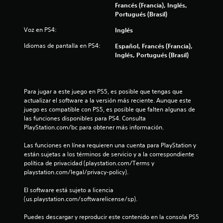
d
Francés (Francia), Inglés,
e
a
e
Portugués (Brasil)
p
s
r
l
Voz en PS4:
Inglés
p
o
l
v
Idiomas de pantalla en PS4:
Español, Francés (Francia),
i
a
i
Inglés, Portugués (Brasil)
z
e
f
a
n
r
e
i
t
n
Para jugar a este juego en PS5, es posible que tengas que 
e
l
actualizar el software a la versión más reciente. Aunque este 
c
p
o
juego es compatible con PS5, es posible que falten algunas de 
o
s
las funciones disponibles para PS4. Consulta 
a
r
s
PlayStation.com/bc para obtener más información.
l
o
c
o
n
Las funciones en línea requieren una cuenta para PlayStation y 
s
i
están sujetas a los términos de servicio y a la correspondiente 
m
i
d
política de privacidad (playstation.com/Terms y 
e
o
playstation.com/legal/privacy-policy).
n
o
s
ú
.
El software está sujeto a licencia 
s
n
(us.playstation.com/softwarelicense/sp).
s
i
e
Puedes descargar y reproducir este contenido en la consola PS5 
n