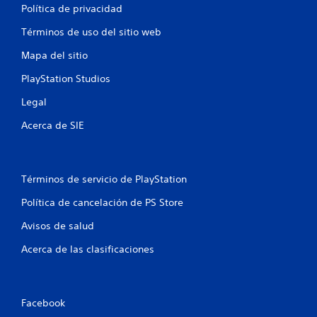
Política de privacidad
e
s
Términos de uso del sitio web
r
á
Mapa del sitio
p
i
PlayStation Studios
d
a
Legal
m
e
Acerca de SIE
n
t
e
o
Términos de servicio de PlayStation
d
e
Política de cancelación de PS Store
n
Avisos de salud
t
r
Acerca de las clasificaciones
o
d
e
u
n
Facebook
l