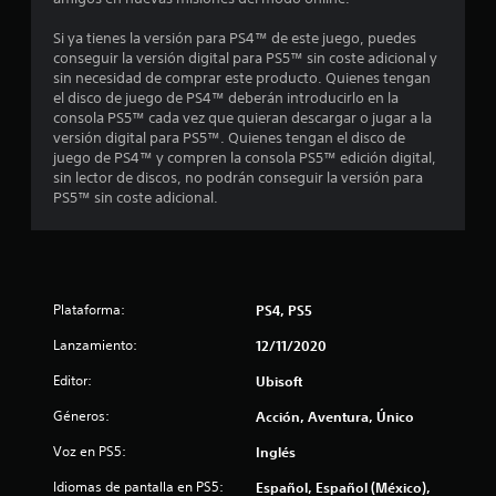
c
a
o
i
Si ya tienes la versión para PS4™ de este juego, puedes
s
o
conseguir la versión digital para PS5™ sin coste adicional y
d
t
n
sin necesidad de comprar este producto. Quienes tengan
e
a
el disco de juego de PS4™ deberán introducirlo en la
b
a
l
consola PS5™ cada vez que quieran descargar o jugar a la
o
a
versión digital para PS5™. Quienes tengan el disco de
l
t
y
juego de PS4™ y compren la consola PS5™ edición digital,
u
o
sin lector de discos, no podrán conseguir la versión para
d
d
n
PS5™ sin coste adicional.
a
e
e
a
s
m
P
o
3
u
s
e
Plataforma:
PS4, PS5
t
6
d
r
Lanzamiento:
12/11/2020
e
a
7
s
r
Editor:
Ubisoft
j
d
3
u
e
Géneros:
Acción, Aventura, Único
g
d
5
a
ó
Voz en PS5:
Inglés
r
n
c
y
Idiomas de pantalla en PS5:
Español, Español (México),
d