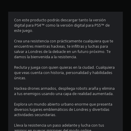
u
a
g
t
l
a
L
r
r
Con este producto podrás descargar tanto la versión
a
s
digital para PS4™ como la versión digital para PS5™ de
i
e
i
este juego.
n
n
f
l
Crea una resistencia con prácticamente cualquiera que te
p
o
encuentres mientras hackeas, te infiltras y luchas para
u
r
l
salvar a Londres de la debacle en un futuro próximo. Te
l
m
damos la bienvenida a la resistencia.
s
a
a
a
c
Recluta y juega con quien quieras en la ciudad. Cualquiera
i
c
que veas cuenta con historia, personalidad y habilidades
s
ó
i
únicas.
n
o
e
v
Hackea drones armados, despliega robots araña y elimina
n
i
a tus enemigos usando una capa de realidad aumentada.
n
e
s
s
u
Explora un mundo abierto urbano enorme que presenta
u
r
a
diversos lugares emblemáticos de Londres y divertidas
á
l
actividades secundarias.
n
p
a
d
i
Lleva la resistencia un paso adelante y lucha con tus
t
i
d
amigos en nuevas misiones del modo online.