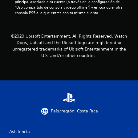
principal asociada a tu cuenta (a través de la configuración de 
n
s
“Uso compartido de consola y juego offline”) y en cualquier otra 
e
consola PS5 a la que entres con tu misma cuenta.
c
e
s
i
©2020 Ubisoft Entertainment. All Rights Reserved. Watch
d
a
Dogs, Ubisoft and the Ubisoft logo are registered or
d
unregistered trademarks of Ubisoft Entertainment in the
d
U.S. and/or other countries.
e
p
u
l
s
a
r
l
o
s
País/región: Costa Rica
b
o
t
o
Asistencia
n