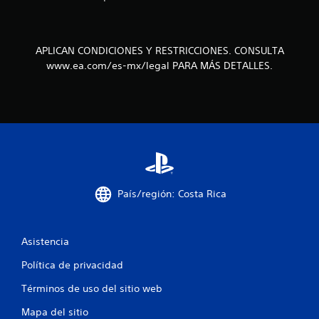
b
r
n
a
S
c
e
e
APLICAN CONDICIONES Y RESTRICCIONES. CONSULTA
i
p
www.ea.com/es-mx/legal PARA MÁS DETALLES.
ó
s
u
n
e
d
d
e
e
l
j
c
u
o
n
g
t
a
r
r
País/región: Costa Rica
o
s
l
i
.
n
Asistencia
v
i
Política de privacidad
b
r
Términos de uso del sitio web
a
Mapa del sitio
c