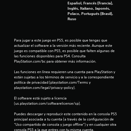
0
v
u
Español, Francés (Francia),
i
s
Inglés, Italiano, Japonés,
9
s
a
Polaco, Portugués (Brasil),
u
r
Ruso
c
a
l
l
o
a
m
s
e
c
Para jugar a este juego en PS5, es posible que tengas que 
l
n
o
actualizar el software a la versión más reciente. Aunque este 
t
n
juego es compatible con PS5, es posible que falten algunas de 
i
e
t
las funciones disponibles para PS4. Consulta 
o
r
PlayStation.com/bc para obtener más información.
f
a
o
t
l
Las funciones en línea requieren una cuenta para PlayStation y 
i
r
e
están sujetas a los términos de servicio y a la correspondiente 
a
s
política de privacidad (playstation.com/Terms y 
c
v
t
playstation.com/legal/privacy-policy).
é
á
s
a
c
El software está sujeto a licencia 
d
t
(us.playstation.com/softwarelicense/sp).
e
c
i
l
l
Puedes descargar y reproducir este contenido en la consola PS5 
a
i
e
principal asociada a tu cuenta (a través de la configuración de 
v
s
“Uso compartido de consola y juego offline”) y en cualquier otra 
i
o
.
consola PS5 a la que entres con tu misma cuenta.