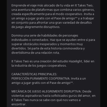
e
o
a
Emprende el viaje más alocado de tu vida en It Takes Two,
n
r
s
una aventura de plataformas que combina varios géneros,
e
s
creada específicamente para el modo cooperativo. Invita a
s
i
t
un amigo a jugar gratis con el Pase de amigo** y a trabajar
d
n
en conjunto para afrontar una gran variedad de desafíos
e
c
r
de juego alegremente disruptivos.
a
o
u
Domina una serie de habilidades de personajes
e
n
d
individuales o conectados. Haz que se ayuden entre sí para
t
superar obstáculos inesperados y momentos muy
l
i
r
divertidos. Sé parte de esta historia conmovedora y
o
o
divertidísima de una relación rota.
l
l
L
a
e
It Takes Two es una creación del estudio Hazelight, líder en
a
i
s
la industria de los juegos cooperativos.
n
t
s
f
á
CARACTERÍSTICAS PRINCIPALES:
o
PERFECCIÓN PURAMENTE COOPERATIVA: Invita a un
c
e
r
amigo a jugar gratis con el Pase de amigo**.
t
m
i
n
a
MECÁNICA DE JUEGO ALEGREMENTE DISRUPTIVA: Desde
l
c
violentas aspiradoras hasta sofisticados gurús del amor, en
u
e
i
It Takes Two nunca se sabe con qué nos vamos a
ó
s
encontrar.
n