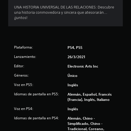
n
P
d
UNA HISTORIA UNIVERSAL DE LAS RELACIONES: Descubre
u
t
e
una historia conmovedora y sincera que atesorarán...
e
a
¡juntos!
d
o
u
e
d
s
i
t
j
o
u
t
a
g
a
Plataforma:
PS4, PS5
a
m
l
r
Lanzamiento:
26/3/2021
b
s
i
d
i
Editor:
Electronic Arts Inc
é
n
n
e
Géneros:
Único
n
s
e
e
Voz en PS5:
Inglés
1
c
c
e
Idiomas de pantalla en PS5:
Alemán, Español, Francés
o
4
s
(Francia), Inglés, Italiano
m
i
u
0
d
Voz en PS4:
Inglés
n
a
i
d
Idiomas de pantalla en PS4:
4
Alemán, Chino -
c
d
Simplificado, Chino -
a
e
Tradicional, Coreano,