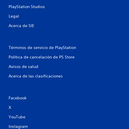
i
PlayStation Studios
ó
n
Legal
d
Acerca de SIE
e
l
c
o
Términos de servicio de PlayStation
n
t
Política de cancelación de PS Store
r
Avisos de salud
o
l
Acerca de las clasificaciones
P
u
e
d
Facebook
e
s
X
j
u
YouTube
g
Instagram
a