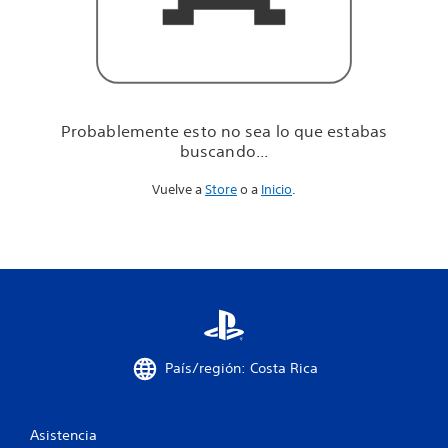
u
e
e
s
t
a
b
Probablemente esto no sea lo que estabas
a
buscando...
s
b
Vuelve a
Store
o a
Inicio
.
u
s
c
a
n
d
o
.
.
.
País/región: Costa Rica
Asistencia