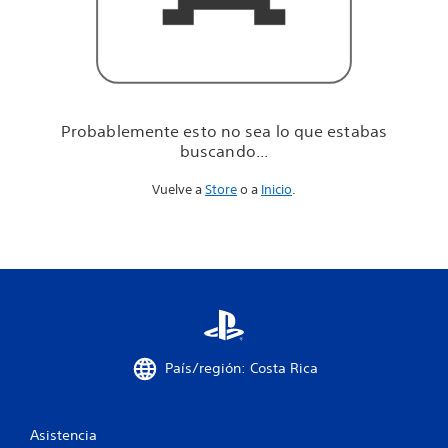
u
e
e
s
t
a
b
Probablemente esto no sea lo que estabas
a
buscando...
s
b
Vuelve a
Store
o a
Inicio
.
u
s
c
a
n
d
o
.
.
.
País/región: Costa Rica
Asistencia