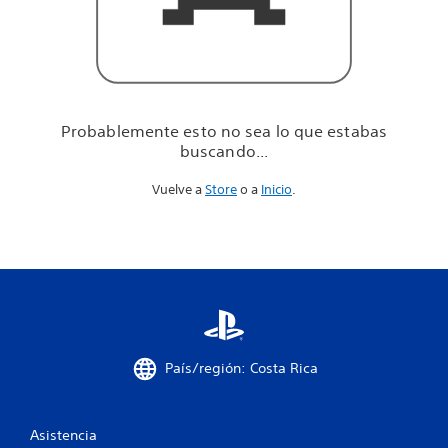
u
e
e
s
t
a
b
Probablemente esto no sea lo que estabas
a
buscando...
s
b
Vuelve a
Store
o a
Inicio
.
u
s
c
a
n
d
o
.
.
.
País/región: Costa Rica
Asistencia