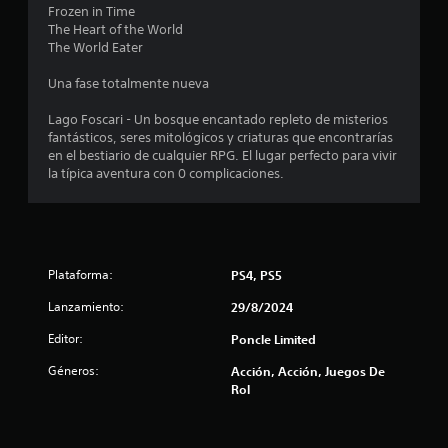
9
p
Frozen in Time
i
The Heart of the World
6
d
The World Eater
a
c
m
Una fase totalmente nueva
e
a
n
Lago Foscari - Un bosque encantado repleto de misterios
t
fantásticos, seres mitológicos y criaturas que encontrarías
l
e
en el bestiario de cualquier RPG. El lugar perfecto para vivir
o
la típica aventura con 0 complicaciones.
i
d
e
f
n
t
i
r
o
Plataforma:
PS4, PS5
d
c
Lanzamiento:
29/8/2024
e
u
a
Editor:
Poncle Limited
n
l
c
Géneros:
Acción, Acción, Juegos De
í
Rol
m
i
i
t