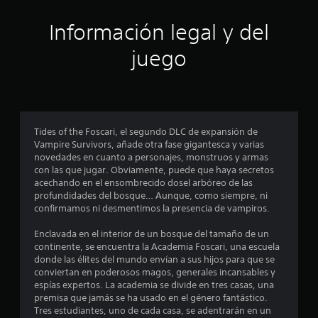
s
b
o
Información legal y del
t
t
juego
o
r
n
e
e
s
l
P
u
Tides of the Foscari, el segundo DLC de expansión de
l
e
Vampire Survivors, añade otra fase gigantesca y varias
d
novedades en cuanto a personajes, monstruos y armas
a
e
con las que jugar. Obviamente, puede que haya secretos
s
acechando en el ensombrecido dosel arbóreo de las
s
j
profundidades del bosque… Aunque, como siempre, ni
u
confirmamos ni desmentimos la presencia de vampiros.
g
d
a
Enclavada en el interior de un bosque del tamaño de un
r
e
continente, se encuentra la Academia Foscari, una escuela
y
donde las élites del mundo envían a sus hijos para que se
d
c
conviertan en poderosos magos, generales incansables y
e
espías expertos. La academia se divide en tres casas, una
s
i
premisa que jamás se ha usado en el género fantástico.
p
Tres estudiantes, uno de cada casa, se adentrarán en un
l