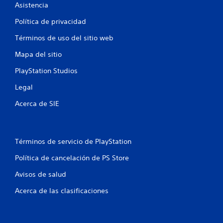
s
Asistencia
i
Política de privacidad
n
c
Términos de uso del sitio web
o
n
Mapa del sitio
t
PlayStation Studios
r
o
Legal
l
e
Acerca de SIE
s
d
e
Términos de servicio de PlayStation
m
o
Política de cancelación de PS Store
v
i
Avisos de salud
m
Acerca de las clasificaciones
i
e
n
t