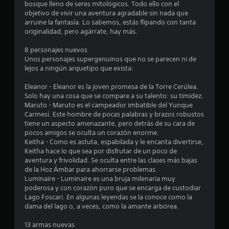
n
bosque lleno de seres mitológicos. Todo ello con el
a
objetivo de vivir una aventura agradable sin nada que
z
c
arruine la fantasía. Lo sabemos, estás flipando con tanta
a
originalidad, pero agárrate, hay más.
r
o
t
8 personajes nuevos
e
e
Unos personajes supergenuinos que no se parecen ni de
p
lejos a ningún arquetipo que exista:
o
s
r
Eleanor - Eleanor es la joven promesa de la Torre Cerúlea.
l
Solo hay una cosa que se compare a su talento: su timidez.
t
o
Maruto - Maruto es el campeador imbatible del Yunque
s
Carmesí. Este hombre de pocas palabras y brazos robustos
r
m
tiene un aspecto amenazante, pero detrás de su cara de
e
pocos amigos se oculta un corazón enorme.
e
n
Keitha - Como es astuta, espabilada y le encanta divertirse,
ú
Keitha hace lo que sea por disfrutar de un poco de
l
s
aventura y frivolidad. Se oculta entre las clases más bajas
s
de la Hoz Ámbar para ahorrarse problemas.
l
i
Luminaire - Luminaire es una bruja milenaria muy
n
poderosa y con corazón puro que se encarga de custodiar
a
n
Lago Foscari. En algunas leyendas se la conoce como la
e
dama del lago o, a veces, como la amante arbórea.
s
c
e
13 armas nuevas