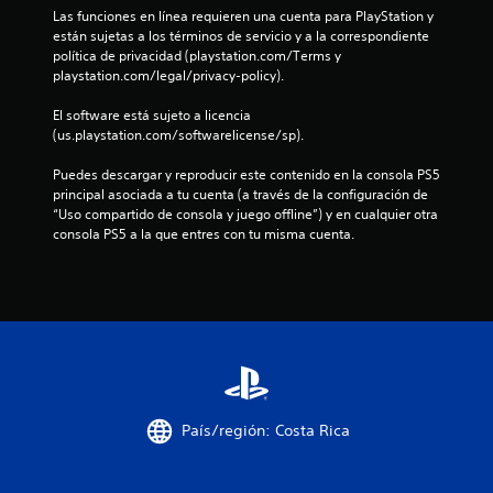
o
e
Las funciones en línea requieren una cuenta para PlayStation y 
d
n
están sujetas a los términos de servicio y a la correspondiente 
e
política de privacidad (playstation.com/Terms y 
t
e
playstation.com/legal/privacy-policy).
i
e
s
El software está sujeto a licencia 
m
(us.playstation.com/softwarelicense/sp).
p
o
Puedes descargar y reproducir este contenido en la consola PS5 
.
principal asociada a tu cuenta (a través de la configuración de 
“Uso compartido de consola y juego offline”) y en cualquier otra 
consola PS5 a la que entres con tu misma cuenta.
S
e
p
u
e
d
e
j
u
País/región: Costa Rica
g
a
r