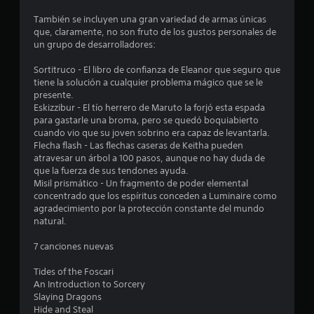
e
s
i
También se incluyen una gran variedad de armas únicas
n
d
que, claramente, no son fruto de los gustos personales de
a
un grupo de desarrolladores:
d
u
d
Sortitruco - El libro de confianza de Eleanor que seguro que
e
n
tiene la solución a cualquier problema mágico que se le
p
presente.
u
t
Eskizzibur - El tío herrero de Maruto la forjó esta espada
l
para gastarle una broma, pero se quedó boquiabierto
s
o
cuando vio que su joven sobrino era capaz de levantarla.
a
Flecha flash - Las flechas caseras de Keitha pueden
r
t
atravesar un árbol a 100 pasos, aunque no hay duda de
l
que la fuerza de sus tendones ayuda.
o
a
Misil prismático - Un fragmento de poder elemental
s
concentrado que los espíritus conceden a Luminaire como
b
l
agradecimiento por la protección constante del mundo
o
natural.
t
d
o
7 canciones nuevas
n
e
e
Tides of the Foscari
s
An Introduction to Sorcery
1
r
Slaying Dragons
á
Hide and Steal