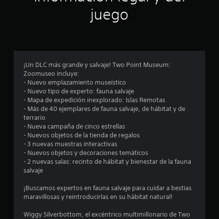
t
t
a
s
juego
e
i
o
b
p
r
.
l
r
c
l
e
i
o
c
n
P
i
s
e
c
a
j
r
i
u
¡Un DLC más grande y salvaje! Two Point Museum:
n
o
l
p
Zoomuseo incluye:
y
s
a
a
- Nuevo emplazamiento museístico
s
c
a
s
l
- Nuevo tipo de experto: fauna salvaje
t
d
a
e
- Mapa de expedición inexplorado: Islas Remotas
i
o
l
e
s
- Más de 40 ejemplares de fauna salvaje, de hábitat y de
c
i
l
.
terrario
k
e
d
j
- Nueva campaña de cinco estrellas
s
a
u
- Nuevos objetos de la tienda de regalos
.
S
s
d
e
- 3 nuevas muestras interactivas
u
e
g
- Nuevos objetos y decoraciones temáticos
t
a
b
S
- 2 nuevas salas: recinto de hábitat y bienestar de la fauna
o
u
t
e
salvaje
r
d
P
í
p
i
u
t
u
¡Buscamos expertos en fauna salvaje para cuidar a bestias
o
e
e
u
maravillosas y reintroducirlas en su hábitat natural!
e
p
d
l
d
a
l
e
Wiggy Silverbottom, el excéntrico multimillonario de Two
o
e
r
s