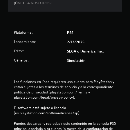
m
i
¡ÚNETE A NOSOTROS!
d
a
r
o
d
t
e
m
a
e
u
s
e
s
a
e
n
3
d
l
n
t
r
t
e
o
Plataforma:
PS5
8
e
a
d
b
d
n
Lanzamiento:
2/12/2025
u
o
e
d
c
r
t
Editor:
SEGA of America, Inc.
d
e
a
o
o
u
a
n
Géneros:
n
Simulación
r
n
t
e
.
a
e
l
s
m
e
a
l
i
P
Las funciones en línea requieren una cuenta para PlayStation y 
n
g
u
están sujetas a los términos de servicio y a la correspondiente 
e
a
e
f
política de privacidad (playstation.com/Terms y 
r
m
d
playstation.com/legal/privacy-policy).
a
e
e
i
q
p
s
El software está sujeto a licencia 
u
l
j
c
(us.playstation.com/softwarelicense/sp).
e
a
u
f
y
g
a
Puedes descargar y reproducir este contenido en la consola PS5 
a
o
a
principal asociada a tu cuenta (a través de la configuración de 