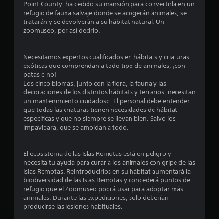
Point County, ha cedido su mansión para convertirla en un
s
a
j
p
l
refugio de fauna salvaje donde se acogerán animales, se
n
q
a
u
tratarán y se devolverán a su hábitat natural. Un
u
í
u
a
g
zoomuseo, por así decirlo.
e
s
t
a
s
a
s
i
r
e
r
d
s
Necesitamos expertos cualificados en hábitats y criaturas
p
e
e
o
exóticas que comprendan a todo tipo de animales, ¡con
i
u
l
s
patas o no!
n
e
j
n
Los cinco biomas, junto con la flora, la fauna y las
p
d
L
u
decoraciones de los distintos hábitats y terrarios, necesitan
a
o
u
e
u
un mantenimiento cuidadoso. El personal debe entender
n
s
g
l
que todas las criaturas tienen necesidades de hábitat
o
s
o
s
n
específicas y que no siempre se llevan bien. Salvo los
í
u
e
a
impavibara, que se amoldan a todo.
r
b
n
c
t
l
t
c
i
o
í
u
o
El ecosistema de las Islas Remotas está en peligro y
o
s
t
a
necesita tu ayuda para curar a los animales con gripe de las
n
s
u
l
Islas Remotas. Reintroducirlos en su hábitat aumentará la
t
e
o
l
q
biodiversidad de las Islas Remotas y concederá puntos de
n
o
s
u
refugio que el Zoomuseo podrá usar para adoptar más
a
i
s
i
r
animales. Durante las expediciones, solo deberían
d
s
e
á
producirse las lesiones habituales.
l
o
e
r
p
s
p