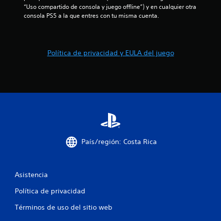
c
l
r
c
“Uso compartido de consola y juego offline”) y en cualquier otra 
i
a
y
consola PS5 a la que entres con tu misma cuenta.
l
e
d
i
i
x
e
t
p
s
o
a
e
p
Política de privacidad y EULA del juego
s
r
l
n
u
i
a
l
e
z
e
e
n
a
c
c
r
s
t
i
t
u
a
e
r
c
p
a
i
o
.
n
r
País/región: Costa Rica
e
l
m
o
S
á
s
u
t
m
Asistencia
b
i
e
t
c
n
Política de privacidad
í
a
ú
(
t
s
Términos de uso del sitio web
s
s
u