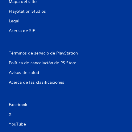
Mapa del sitio
o
i
l
l
n
o
PlayStation Studios
o
n
s
e
e
g
Legal
l
c
r
j
e
Acerca de SIE
a
u
s
n
e
i
g
d
d
o
a
e
Términos de servicio de PlayStation
o
d
s
f
d
Política de cancelación de PS Store
L
f
e
o
l
p
Avisos de salud
s
i
u
s
n
l
Acerca de las clasificaciones
u
e
s
b
)
a
t
.
r
í
l
Facebook
t
o
G
u
s
X
l
u
b
o
a
YouTube
o
s
r
t