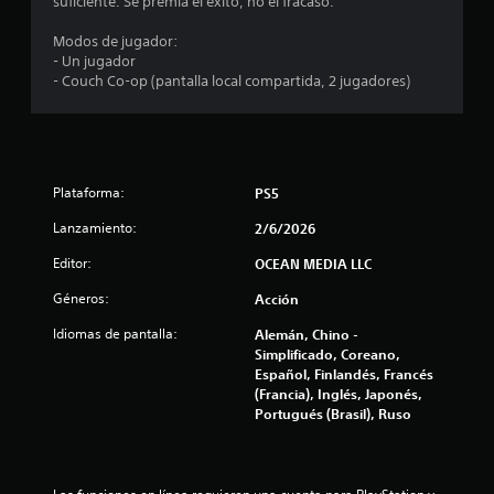
suficiente. Se premia el éxito, no el fracaso.
l
Modos de jugador:
- Un jugador
l
- Couch Co-op (pantalla local compartida, 2 jugadores)
a
s
d
Plataforma:
PS5
Lanzamiento:
2/6/2026
e
Editor:
OCEAN MEDIA LLC
c
Géneros:
Acción
i
Idiomas de pantalla:
Alemán, Chino -
n
Simplificado, Coreano,
Español, Finlandés, Francés
(Francia), Inglés, Japonés,
c
Portugués (Brasil), Ruso
o
e