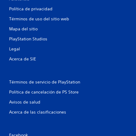
t
Política de privacidad
o
Términos de uso del sitio web
t
Mapa del sitio
PlayStation Studios
a
Legal
l
Acerca de SIE
d
e
Términos de servicio de PlayStation
1
Política de cancelación de PS Store
0
Avisos de salud
c
Acerca de las clasificaciones
a
l
Facebook