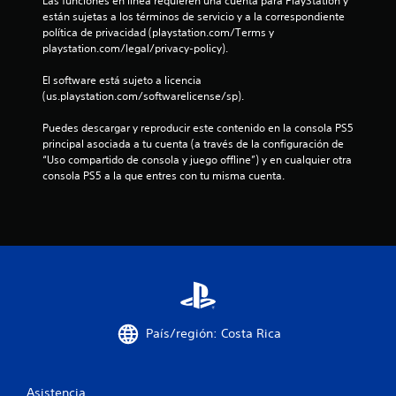
Las funciones en línea requieren una cuenta para PlayStation y 
están sujetas a los términos de servicio y a la correspondiente 
s
política de privacidad (playstation.com/Terms y 
playstation.com/legal/privacy-policy).
t
El software está sujeto a licencia 
r
(us.playstation.com/softwarelicense/sp).
e
Puedes descargar y reproducir este contenido en la consola PS5 
principal asociada a tu cuenta (a través de la configuración de 
l
“Uso compartido de consola y juego offline”) y en cualquier otra 
consola PS5 a la que entres con tu misma cuenta.
l
a
s
e
n
País/región: Costa Rica
u
n
Asistencia