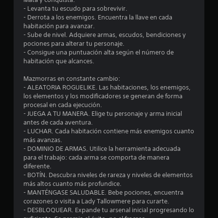
e
- Levanta tu escudo para sobrevivir.
d
- Derrota a los enemigos. Encuentra la llave en cada
habitación para avanzar.
i
- Sube de nivel. Adquiere armas, escudos, bendiciones y
pociones para alterar tu personaje.
o
- Consigue una puntuación alta según el número de
habitación que alcances.
:
Mazmorras en constante cambio:
4
- ALEATORIA ROGUELIKE. Las habitaciones, los enemigos,
los elementos y los modificadores se generan de forma
.
procesal en cada ejecución.
- JUEGA A TU MANERA. Elige tu personaje y arma inicial
3
antes de cada aventura.
- LUCHAR. Cada habitación contiene más enemigos cuanto
más avanzas.
e
- DOMINIO DE ARMAS. Utilice la herramienta adecuada
para el trabajo: cada arma se comporta de manera
s
diferente.
- BOTÍN. Descubra niveles de rareza y niveles de elementos
t
más altos cuanto más profundice.
- MANTÉNGASE SALUDABLE. Bebe pociones, encuentra
r
corazones o visita a Lady Tallowmere para curarte.
- DESBLOQUEAR. Expande tu arsenal inicial progresando lo
e