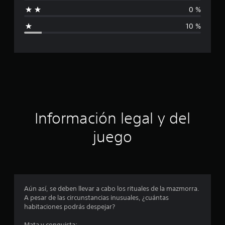
f
c
0 %
i
a
10 %
c
c
i
o
a
n
e
c
s
i
ó
Información legal y del
n
juego
p
r
o
Aún así, se deben llevar a cabo los rituales de la mazmorra.
A pesar de las circunstancias inusuales, ¿cuántas
m
habitaciones podrás despejar?
Mata y conquista: