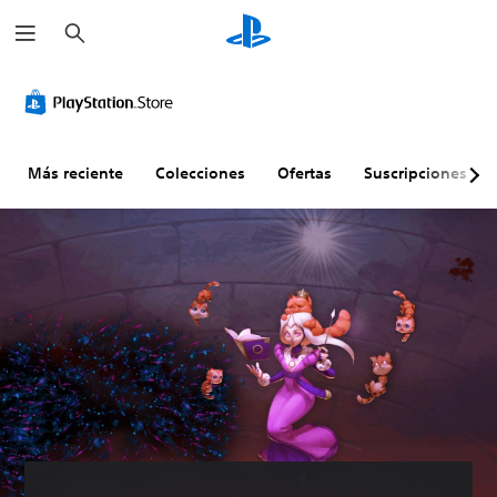
B
u
s
c
a
r
Más reciente
Colecciones
Ofertas
Suscripciones