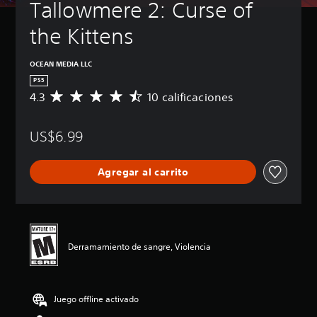
Tallowmere 2: Curse of 
the Kittens
OCEAN MEDIA LLC
PS5
4.3
10 calificaciones
C
a
l
US$6.99
i
f
i
Agregar al carrito
c
a
c
i
ó
n
Derramamiento de sangre, Violencia
p
r
o
m
Juego offline activado
e
d