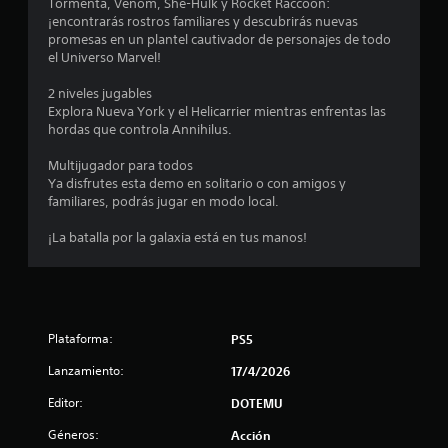
Tormenta, Venom, She-Hulk y Rocket Raccoon:
¡encontrarás rostros familiares y descubrirás nuevas
e
promesas en un plantel cautivador de personajes de todo
el Universo Marvel!
s
2 niveles jugables
t
Explora Nueva York y el Helicarrier mientras enfrentas las
hordas que controla Annihilus.
r
Multijugador para todos
e
Ya disfrutes esta demo en solitario o con amigos y
familiares, podrás jugar en modo local.
l
¡La batalla por la galaxia está en tus manos!
l
a
s
Plataforma:
PS5
d
Lanzamiento:
17/4/2026
e
Editor:
DOTEMU
c
Géneros:
Acción