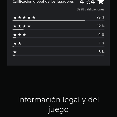
C
4.64
Calificación global de los jugadores
a
3998 calificaciones
79 %
l
12 %
i
4 %
f
1 %
i
3 %
c
a
c
i
ó
Información legal y del
n
juego
p