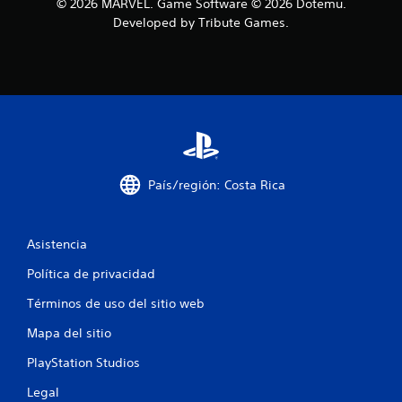
© 2026 MARVEL. Game Software © 2026 Dotemu.
s
Developed by Tribute Games.
e
n
u
n
t
País/región: Costa Rica
o
Asistencia
t
Política de privacidad
a
Términos de uso del sitio web
l
Mapa del sitio
d
PlayStation Studios
e
Legal