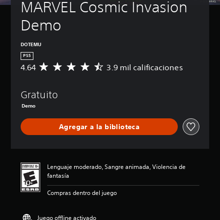
MARVEL Cosmic Invasion 
Demo
DOTEMU
PS5
4.64
3.9 mil calificaciones
C
a
l
Gratuito
i
f
Demo
i
c
Agregar a la biblioteca
a
c
i
ó
n
Lenguaje moderado, Sangre animada, Violencia de
p
fantasía
r
o
Compras dentro del juego
m
e
Juego offline activado
d