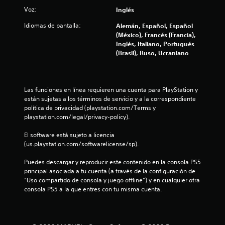
Voz:
i
Inglés
Idiomas de pantalla:
Alemán, Español, Español
n
(México), Francés (Francia),
Inglés, Italiano, Portugués
c
(Brasil), Ruso, Ucraniano
o
e
Las funciones en línea requieren una cuenta para PlayStation y 
están sujetas a los términos de servicio y a la correspondiente 
s
política de privacidad (playstation.com/Terms y 
playstation.com/legal/privacy-policy).
t
El software está sujeto a licencia 
r
(us.playstation.com/softwarelicense/sp).
e
Puedes descargar y reproducir este contenido en la consola PS5 
principal asociada a tu cuenta (a través de la configuración de 
l
“Uso compartido de consola y juego offline”) y en cualquier otra 
consola PS5 a la que entres con tu misma cuenta.
l
a