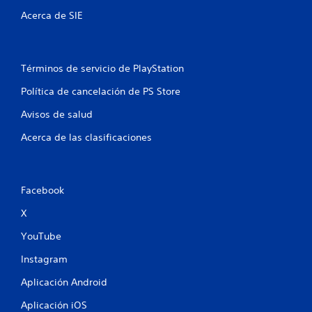
3
Acerca de SIE
9
9
Términos de servicio de PlayStation
8
Política de cancelación de PS Store
c
Avisos de salud
a
Acerca de las clasificaciones
l
i
Facebook
X
f
YouTube
i
Instagram
c
Aplicación Android
a
Aplicación iOS