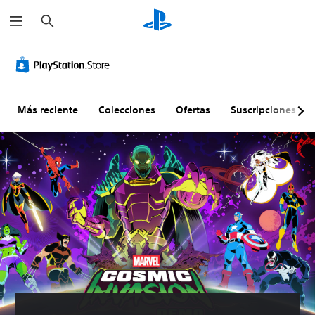
B
u
s
c
a
r
Más reciente
Colecciones
Ofertas
Suscripciones