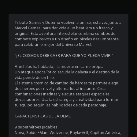
r
o
Tribute Games y Dotemu vuelven a unirse, esta vez junto a
Marvel Games, para dar vida a un beat 'em up fresco y
m
original. Esta aventura interestelar combina combos de
combate explosivos y un diseño en píxeles deslumbrante
e
para celebrar lo mejor del Universo Marvel.
d
"¡EL COSMOS DEBE CAER PARA QUE YO PUEDA VIVIR!"
i
Annihilus ha hablado, ¡la muerte en carne propia!
Un ataque apocalíptico sacude la galaxia y el destino de la
o
vida pende de un hilo.
El sistema cósmico de cambio de héroes te permite elegir
:
dos héroes por nivel y alternarlos al instante. Crea
combinaciones inéditas y ejecuta ataques especiales
4
devastadores. Usa la estrategia y creatividad para formar
tu equipo según las habilidades de cada personaje.
.
CARACTERÍSTICAS DE LA DEMO
6
9 superhéroes jugables
Nova, Spider-Man, Wolverine, Phyla-Vell, Capitán América,
4