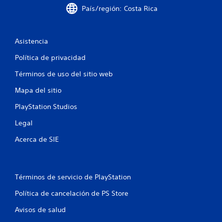
País/región: Costa Rica
n
u
Asistencia
n
Política de privacidad
t
Términos de uso del sitio web
o
Mapa del sitio
t
PlayStation Studios
a
Legal
l
Acerca de SIE
d
e
Términos de servicio de PlayStation
9
Política de cancelación de PS Store
Avisos de salud
5