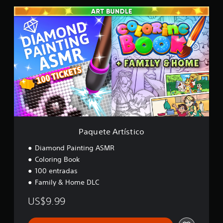
f
P
i
a
c
q
a
u
c
e
i
t
o
e
n
A
e
r
s
t
í
s
t
i
Paquete Artístico
c
o
Diamond Painting ASMR
Coloring Book
100 entradas
Family & Home DLC
US$9.99