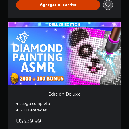
Agregar al carrito
E
d
i
c
i
ó
n
D
e
l
u
x
e
Edición Deluxe
Juego completo
2100 entradas
US$39.99