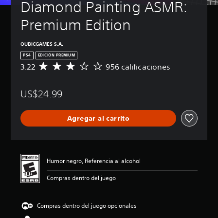
Diamond Painting ASMR: 
Premium Edition
QUBICGAMES S.A.
PS4
EDICIÓN PREMIUM
3.22
956 calificaciones
C
a
l
US$24.99
i
f
i
Agregar al carrito
c
a
c
i
ó
Humor negro, Referencia al alcohol
n
p
Compras dentro del juego
r
o
m
Compras dentro del juego opcionales
e
d