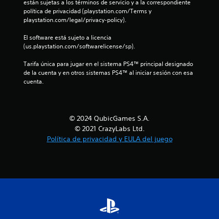
están sujetas a los términos de servicio y a la correspondiente 
política de privacidad (playstation.com/Terms y 
c
playstation.com/legal/privacy-policy).
o
El software está sujeto a licencia 
(us.playstation.com/softwarelicense/sp).
e
Tarifa única para jugar en el sistema PS4™ principal designado 
s
de la cuenta y en otros sistemas PS4™ al iniciar sesión con esa 
cuenta.
t
r
© 2024 QubicGames S.A.
e
© 2021 CrazyLabs Ltd.
l
Política de privacidad y EULA del juego
l
a
s
e