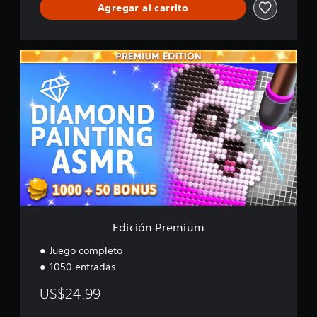
Agregar al carrito
E
d
i
c
i
ó
n
P
r
e
m
i
u
m
Edición Premium
Juego completo
1050 entradas
US$24.99