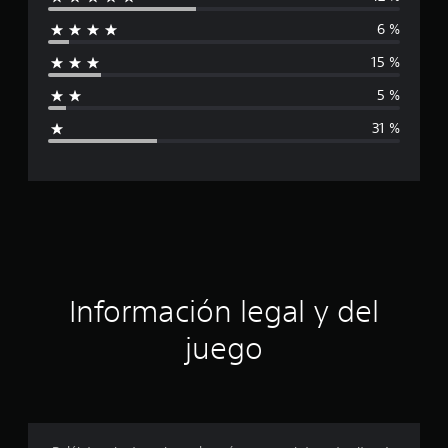
l
6 %
i
15 %
f
5 %
i
31 %
c
a
c
i
ó
Información legal y del
n
juego
p
r