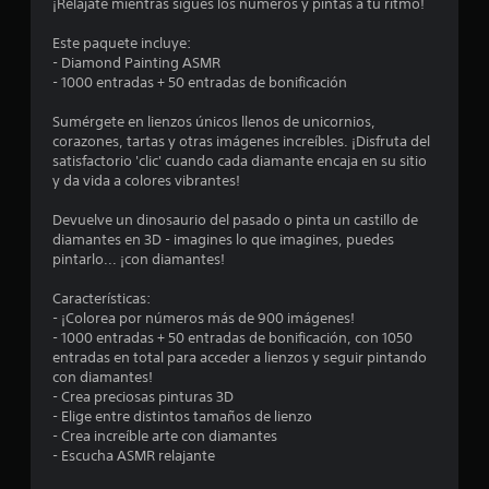
o
¡Relájate mientras sigues los números y pintas a tu ritmo!
m
Este paquete incluye:
- Diamond Painting ASMR
e
- 1000 entradas + 50 entradas de bonificación
d
Sumérgete en lienzos únicos llenos de unicornios,
corazones, tartas y otras imágenes increíbles. ¡Disfruta del
i
satisfactorio 'clic' cuando cada diamante encaja en su sitio
y da vida a colores vibrantes!
o
Devuelve un dinosaurio del pasado o pinta un castillo de
:
diamantes en 3D - imagines lo que imagines, puedes
pintarlo... ¡con diamantes!
3
Características:
.
- ¡Colorea por números más de 900 imágenes!
- 1000 entradas + 50 entradas de bonificación, con 1050
2
entradas en total para acceder a lienzos y seguir pintando
con diamantes!
- Crea preciosas pinturas 3D
2
- Elige entre distintos tamaños de lienzo
- Crea increíble arte con diamantes
e
- Escucha ASMR relajante
s