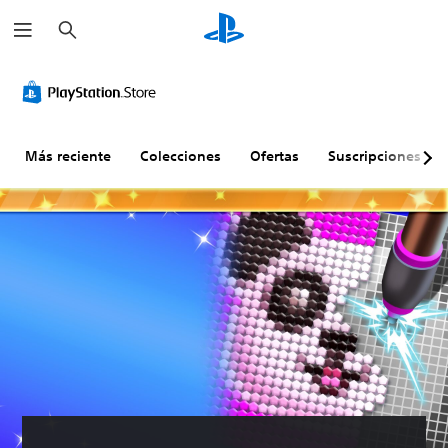
B
u
s
c
a
r
Más reciente
Colecciones
Ofertas
Suscripciones