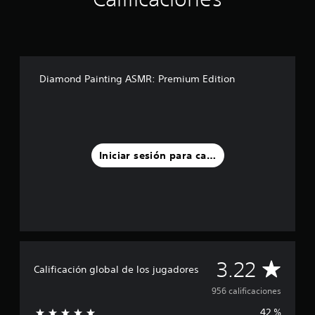
Diamond Painting ASMR: Premium Edition
Iniciar sesión para calificar
C
3.22
Calificación global de los jugadores
a
956 calificaciones
42 %