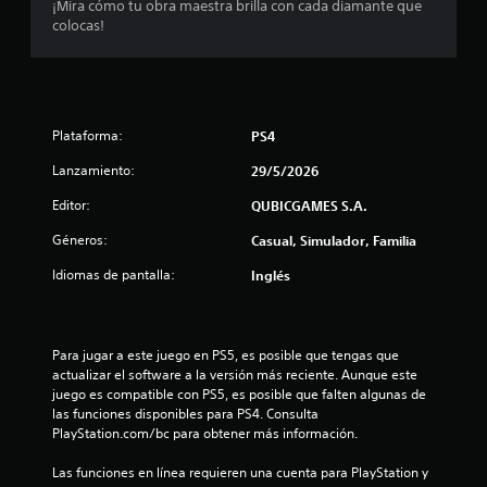
¡Mira cómo tu obra maestra brilla con cada diamante que
colocas!
t
r
e
Plataforma:
PS4
l
Lanzamiento:
29/5/2026
l
Editor:
QUBICGAMES S.A.
a
Géneros:
Casual, Simulador, Familia
s
Idiomas de pantalla:
Inglés
d
e
Para jugar a este juego en PS5, es posible que tengas que 
actualizar el software a la versión más reciente. Aunque este 
c
juego es compatible con PS5, es posible que falten algunas de 
las funciones disponibles para PS4. Consulta 
i
PlayStation.com/bc para obtener más información.
n
Las funciones en línea requieren una cuenta para PlayStation y 