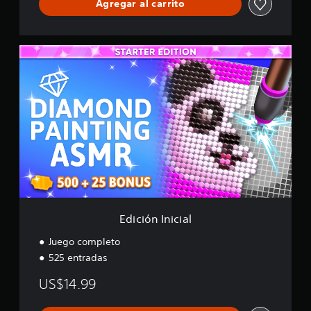
Agregar al carrito
E
d
i
c
i
ó
n
I
n
i
c
i
a
l
Edición Inicial
Juego completo
525 entradas
US$14.99