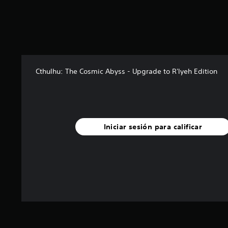
e
l
l
a
s
d
e
Cthulhu: The Cosmic Abyss - Upgrade to R'lyeh Edition
c
i
n
c
o
e
Iniciar sesión para calificar
s
t
r
e
l
l
a
s
e
n