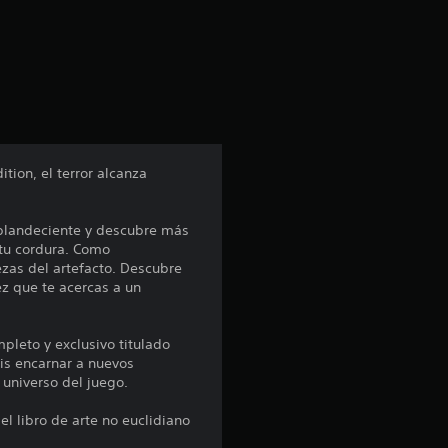
c
i
ó
n
tion, el terror alcanza
p
splandeciente y descubre más
r
 tu cordura. Como
zas del artefacto. Descubre
o
z que te acercas a un
m
mpleto y exclusivo titulado
e
is encarnar a nuevos
universo del juego.
d
el libro de arte no euclidiano