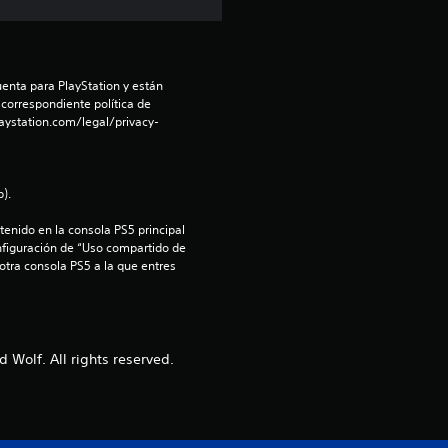
i
o
:
enta para PlayStation y están 
 correspondiente política de 
aystation.com/legal/privacy-
4
.
).
5
enido en la consola PS5 principal 
nfiguración de “Uso compartido de 
6
 otra consola PS5 a la que entres 
e
s
Wolf. All rights reserved.
t
r