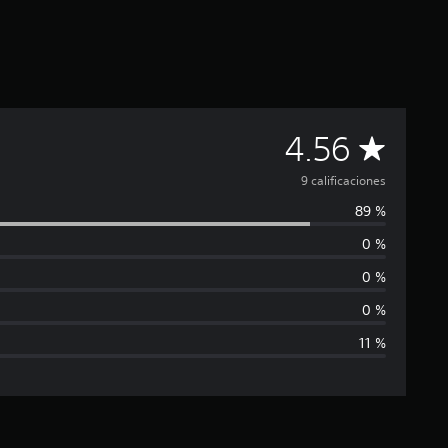
C
4.56
a
9 calificaciones
89 %
l
0 %
i
0 %
f
0 %
11 %
i
c
a