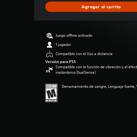
i
Agregar al carrito
c
a
c
i
ó
Juego offline activado
n
p
1 jugador
r
Compatible con el Uso a distancia
o
m
Versión para PS5
Compatible con la función de vibración y el efecto
e
inalámbrico DualSense)
d
i
o
Derramamiento de sangre, Lenguaje fuerte, 
:
4
.
5
6
e
s
t
r