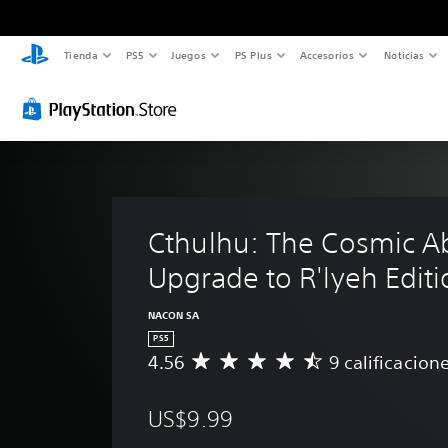
Tienda
PS5
Juegos
PS Plus
Accesorios
Noticias
Cthulhu: The Cosmic Ab
Upgrade to R'lyeh Edit
NACON SA
PS5
4.56
9 calificacion
C
a
l
US$9.99
i
f