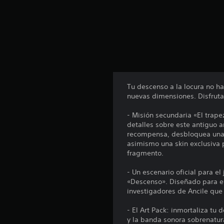
u
n
t
o
t
a
l
d
e
Tu descenso a la locura no h
9
nuevas dimensiones. Disfruta
c
a
- Misión secundaria «El trap
l
detalles sobre este antiguo a
i
recompensa, desbloquea una 
f
asimismo una skin exclusiva 
i
fragmento.
c
a
- Un escenario oficial para e
c
«Descenso». Diseñado para el
i
investigadores de Ancile que
o
n
- El Art Pack: inmortaliza tu 
e
y la banda sonora sobrenatur
s