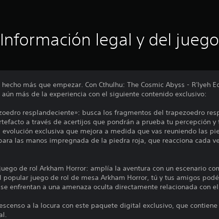
Información legal y del juego
a hecho más que empezar. Con Cthulhu: The Cosmic Abyss - R'lyeh Edi
 aún más de la experiencia con el siguiente contenido exclusivo:
ezoedro resplandeciente»: busca los fragmentos del trapezoedro re
rtefacto a través de acertijos que pondrán a prueba tu percepción y
evolución exclusiva que mejora a medida que vas reuniendo las pie
para las manos impregnada de la piedra roja, que reacciona cada ve
l juego de rol Arkham Horror: amplía la aventura con un escenario co
 popular juego de rol de mesa Arkham Horror, tú y tus amigos podé
 se enfrentan a una amenaza oculta directamente relacionada con el 
descenso a la locura con este paquete digital exclusivo, que contiene 
al.