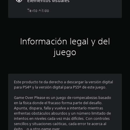
Elementos visuales
m
Texto nítido
e
d
Información legal y del
i
juego
o
:
5
Este producto te da derecho a descargar la versión digital
e
para PS4® y la versión digital para PS5® de este juego.
s
Game Over Please es un juego de rompecabezas basado
en la física donde el fracaso forma parte del desafío.
t
Apunta, dispara, falla y vuelve a intentarlo mientras
enfrentas obstáculos absurdos y un número limitado de
r
intentos en niveles cada vez más difíciles. Con controles
sencillos y situaciones caóticas, cada error te acerca al
e
éxito… o a otro game over.