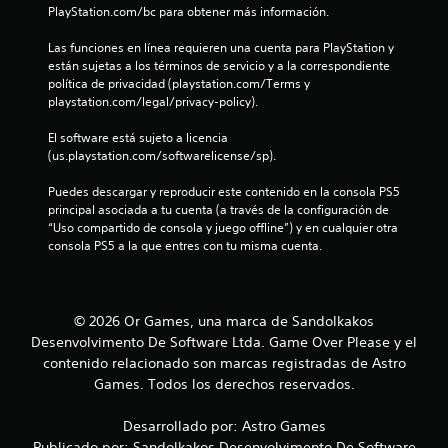
PlayStation.com/bc para obtener más información.
t
Las funciones en línea requieren una cuenta para PlayStation y 
o
están sujetas a los términos de servicio y a la correspondiente 
política de privacidad (playstation.com/Terms y 
t
playstation.com/legal/privacy-policy).
a
El software está sujeto a licencia 
(us.playstation.com/softwarelicense/sp).
l
Puedes descargar y reproducir este contenido en la consola PS5 
d
principal asociada a tu cuenta (a través de la configuración de 
“Uso compartido de consola y juego offline”) y en cualquier otra 
e
consola PS5 a la que entres con tu misma cuenta.
4
c
© 2026 Or Games, una marca de Sandolkakos
Desenvolvimento De Software Ltda. Game Over Please y el
a
contenido relacionado son marcas registradas de Astro
Games. Todos los derechos reservados.
l
i
Desarrollado por: Astro Games
Publicado por: Sandolkakos Desenvolvimento De Software