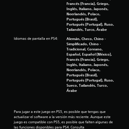
Francés (Francia), Griego,
s
Inglés, Italiano, Japonés,
Neerlandés, Polaco,
t
Portugués (Brasil),
Portugués (Portugal), Ruso,
r
Tailandés, Turco, Árabe
e
Idiomas de pantalla en PS4:
Alemán, Checo, Chino -
Simplificado, Chino -
l
Tradicional, Coreano,
Español, Español (México),
l
Francés (Francia), Griego,
Inglés, Italiano, Japonés,
a
Neerlandés, Polaco,
Portugués (Brasil),
s
Portugués (Portugal), Ruso,
Sueco, Tailandés, Turco,
e
Árabe
n
Para jugar a este juego en PS5, es posible que tengas que 
u
actualizar el software a la versión más reciente. Aunque este 
juego es compatible con PS5, es posible que falten algunas de 
n
las funciones disponibles para PS4. Consulta 