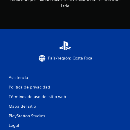
f
Ltda
i
c
a
c
i
País/región: Costa Rica
o
Asistencia
n
Política de privacidad
e
Términos de uso del sitio web
s
Mapa del sitio
PlayStation Studios
Legal