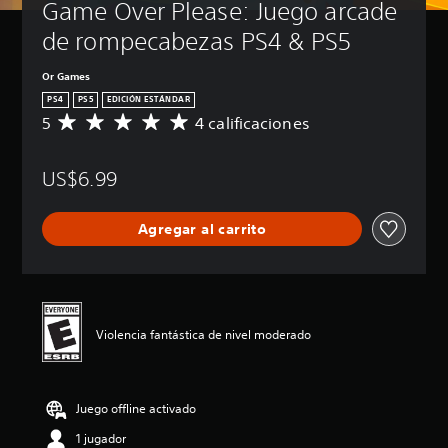
Game Over Please: Juego arcade 
e
n
de rompecabezas PS4 & PS5
ú
s
Or Games
y
PS4
PS5
EDICIÓN ESTÁNDAR
d
e
5
4 calificaciones
C
v
a
i
l
s
US$6.99
i
u
f
a
i
Agregar al carrito
l
c
i
a
z
c
a
i
c
ó
i
n
Violencia fantástica de nivel moderado
ó
p
n
r
f
o
r
m
Juego offline activado
o
e
n
d
1 jugador
t
i