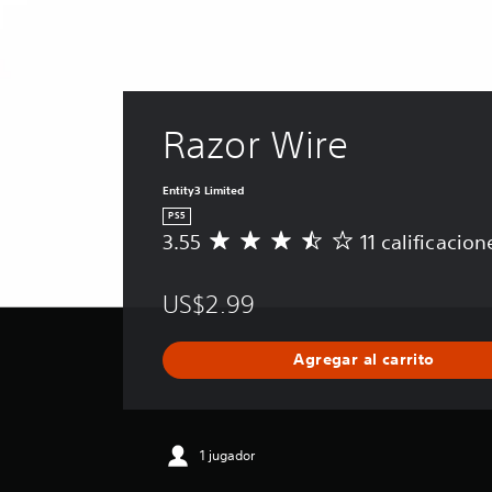
Razor Wire
Entity3 Limited
PS5
3.55
11 calificacion
C
a
l
US$2.99
i
f
i
Agregar al carrito
c
a
c
i
ó
1 jugador
n