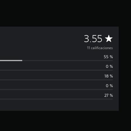
C
3.55
a
11 calificaciones
55 %
l
0 %
i
18 %
f
0 %
27 %
i
c
a