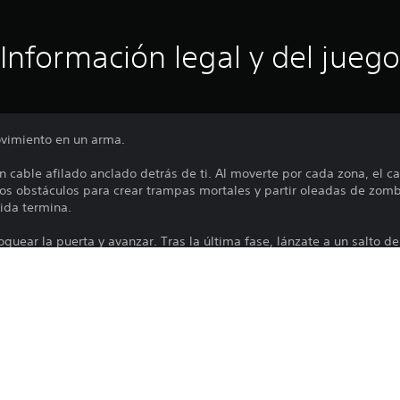
Información legal y del juego
movimiento en un arma.
 cable afilado anclado detrás de ti. Al moverte por cada zona, el c
 los obstáculos para crear trampas mortales y partir oleadas de zombi
tida termina.
uear la puerta y avanzar. Tras la última fase, lánzate a un salto de
 y aumentar tu recompensa de monedas. Mejora tu velocidad, el alca
ir más tiempo mientras el número de enemigos y la dificultad no deja
dominar y con rejugabilidad infinita.
Las funciones en línea requieren una cu
PS5