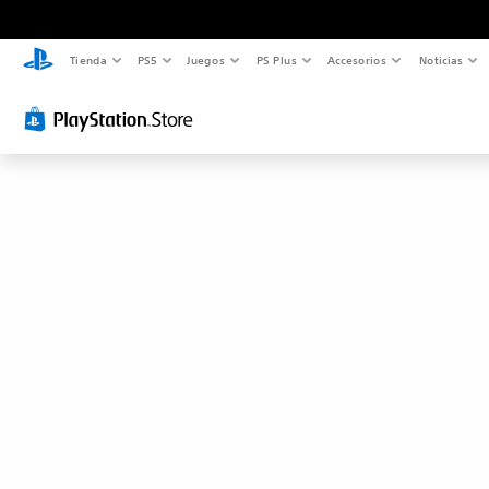
Tienda
PS5
Juegos
PS Plus
Accesorios
Noticias