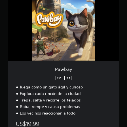
P
e
a
l
w
l
b
a
a
s
y
e
n
u
n
t
o
t
a
Pawbay
l
d
PS4
PS5
e
1
Juega como un gato ágil y curioso
8
Explora cada rincón de la ciudad
c
Trepa, salta y recorre los tejados
a
l
Roba, rompe y causa problemas
i
Los vecinos reaccionan a todo
f
i
US$19.99
c