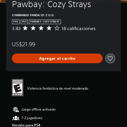
Pawbay: Cozy Strays
COMMANDO PANDA SP. Z O.O.
PS4
PS5
PAWBAY: COZY STRAYS
3.83
18 calificaciones
C
a
l
US$21.99
i
f
i
Agregar al carrito
c
a
c
i
ó
n
Violencia fantástica de nivel moderado
p
r
o
m
Juego offline activado
e
d
1-2 jugadores
i
Versión para PS4
o