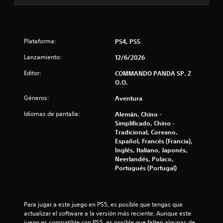
3
e
Plataforma:
PS4, PS5
s
Lanzamiento:
12/6/2026
t
Editor:
COMMANDO PANDA SP. Z
O.O.
r
Géneros:
Aventura
e
Idiomas de pantalla:
Alemán, Chino -
l
Simplificado, Chino -
Tradicional, Coreano,
l
Español, Francés (Francia),
Inglés, Italiano, Japonés,
a
Neerlandés, Polaco,
Portugués (Portugal)
s
d
Para jugar a este juego en PS5, es posible que tengas que 
e
actualizar el software a la versión más reciente. Aunque este 
juego es compatible con PS5, es posible que falten algunas de 