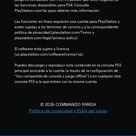
c
las funciones disponibles para PS4. Consulta 
PlayStation.com/bc para obtener más información.
i
Las funciones en línea requieren una cuenta para PlayStation y 
n
están sujetas a los términos de servicio y a la correspondiente 
política de privacidad (playstation.com/Terms y 
playstation.com/legal/privacy-policy).
c
El software está sujeto a licencia 
o
(us.playstation.com/softwarelicense/sp).
e
Puedes descargar y reproducir este contenido en la consola PS5 
principal asociada a tu cuenta (a través de la configuración de 
s
“Uso compartido de consola y juego offline”) y en cualquier otra 
consola PS5 a la que entres con tu misma cuenta.
t
r
© 2026 COMMANDO PANDA
e
Política de privacidad y EULA del juego
l
l