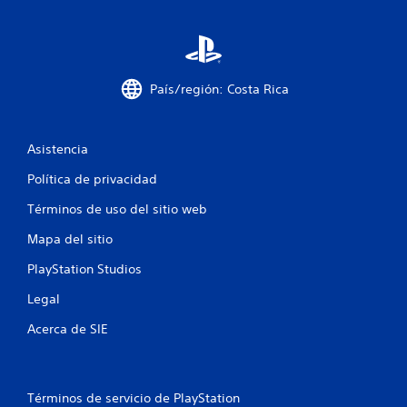
a
s
e
País/región: Costa Rica
n
u
Asistencia
n
Política de privacidad
Términos de uso del sitio web
t
Mapa del sitio
o
PlayStation Studios
t
Legal
a
Acerca de SIE
l
d
Términos de servicio de PlayStation