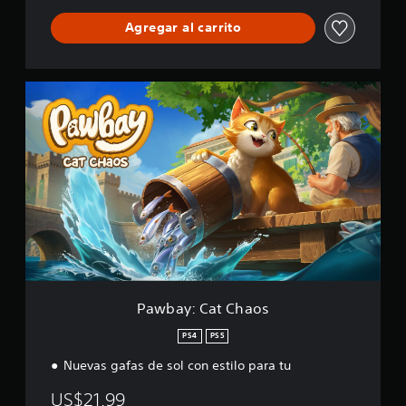
Agregar al carrito
P
a
w
b
a
y
:
C
a
t
C
h
a
o
Pawbay: Cat Chaos
s
PS4
PS5
Nuevas gafas de sol con estilo para tu
US$21.99