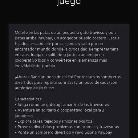
juego
p
r
o
Métete en las patas de un pequeño gato travieso y pon
patas arriba Pawbay, un acogedor pueblo costero. Escala
m
tejados, escabúllete por callejones y salta por un
encantador mundo donde la curiosidad siempre termina
e
en caos. Juega en solitario o junto a un amigo en
cooperativo local y conviértete en la amenaza más
d
inolvidable del pueblo.
i
¡Ahora añade un poco de estilo! Ponte nuevos sombreros
divertidos para repartir sonrisas (y un poco de caos) con
o
auténtico estilo felino.
:
Características:
• Juega como un gato ágil amante de las travesuras
3
• Aventura en solitario o cooperativo local para 2
jugadores
.
• Explora calles, tejados y rincones ocultos
• Provoca divertidos problemas con bromas y travesuras
8
• Ponte un sombrero divertido y revoluciona Pawbay