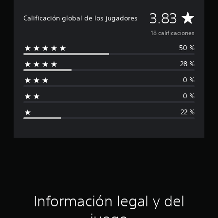
C
3.83
Calificación global de los jugadores
a
18 calificaciones
50 %
l
28 %
i
0 %
f
0 %
i
22 %
c
a
c
i
ó
Información legal y del
n