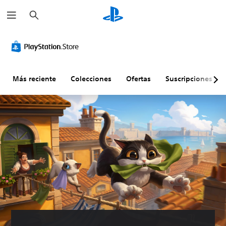
B
u
s
c
a
r
Más reciente
Colecciones
Ofertas
Suscripciones