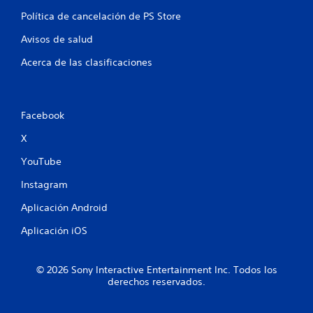
e
Política de cancelación de PS Store
1
Avisos de salud
8
Acerca de las clasificaciones
c
a
Facebook
l
X
i
YouTube
Instagram
f
Aplicación Android
i
Aplicación iOS
c
a
© 2026 Sony Interactive Entertainment Inc. Todos los
derechos reservados.
c