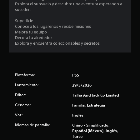
c
Explora el subsuelo y descubre una aventura esperando a
suceder.
o
Superficie
e
Conoce a los lugareños y recibe misiones
Mejora tu equipo
s
Decora tu alrededor
Explora y encuentra coleccionables y secretos
t
r
e
Plataforma:
PS5
l
Lanzamiento:
29/5/2026
l
Editor:
Talha And Jack Co Limited
Géneros:
Familia, Estrategia
a
Voz:
Inglés
s
Idiomas de pantalla:
Chino - Simplificado,
e
Español (México), Inglés,
Turco