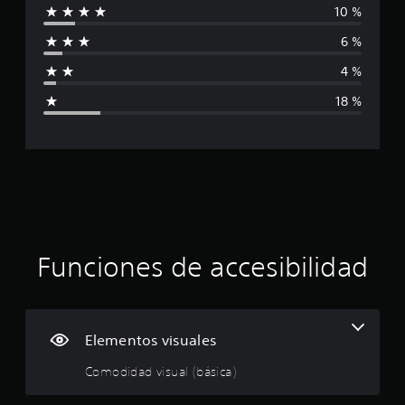
10 %
i
6 %
f
4 %
i
18 %
c
a
c
i
ó
Funciones de accesibilidad
n
p
Elementos visuales
r
Comodidad visual (básica)
o