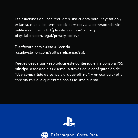
n
u
Las funciones en línea requieren una cuenta para PlayStation y 
n
están sujetas a los términos de servicio y a la correspondiente 
política de privacidad (playstation.com/Terms y 
t
playstation.com/legal/privacy-policy).
o
El software está sujeto a licencia 
(us.playstation.com/softwarelicense/sp).
t
Puedes descargar y reproducir este contenido en la consola PS5 
principal asociada a tu cuenta (a través de la configuración de 
a
“Uso compartido de consola y juego offline”) y en cualquier otra 
consola PS5 a la que entres con tu misma cuenta.
l
d
e
7
7
País/región: Costa Rica