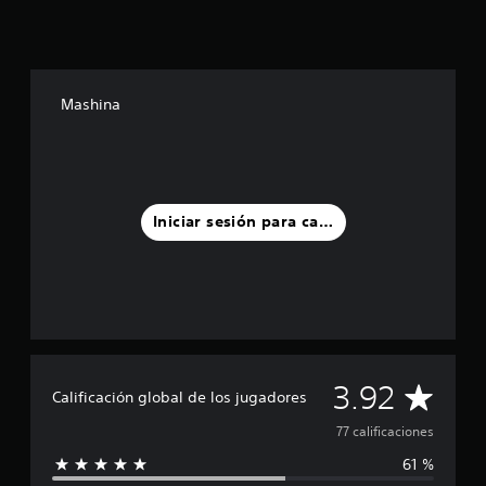
.
Mashina
Iniciar sesión para calificar
C
3.92
Calificación global de los jugadores
a
77 calificaciones
61 %
l