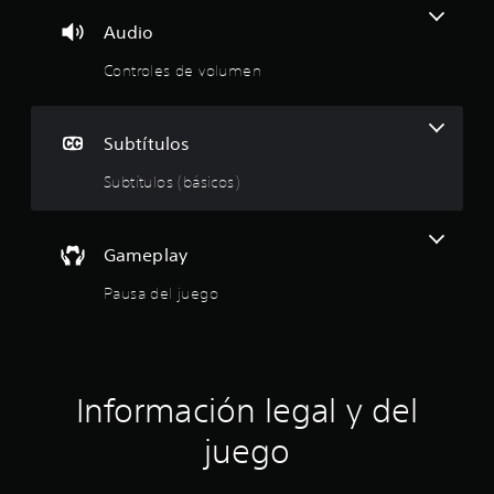
m
Audio
e
Controles de volumen
d
i
Subtítulos
o
Subtítulos (básicos)
:
Gameplay
3
Pausa del juego
.
9
2
Información legal y del
e
juego
s