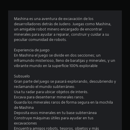
t
r
Mashina es una aventura de excavación de los
desarrolladores detrás de Judero. Juegas como Mashina,
e
un amigable robot minero encargado de encontrar
minerales para ayudar a reparar, construir y cuidar a su
l
peculiar comunidad de robots.
l
Experiencia de juego
En Mashina el juego se divide en dos secciones; un
a
inframundo misterioso, lleno de baratijas y minerales, y un
vibrante mundo en la superficie 100% explorable
s
Subsuelo
d
Gran parte del juego se pasará explorando, descubriendo y
reclamando el mundo subterráneo.
e
Usa tu radar para ubicar objetos de interés.
Excava para desenterrar minerales raros.
c
Guarda los minerales raros de forma segura en la mochila
de Mashina
i
Deposita esos minerales en tu base subterránea
Construye máquinas útiles para ayudar en tus
n
excavaciones
Encuentra amigos robots, tesoros, objetos y más