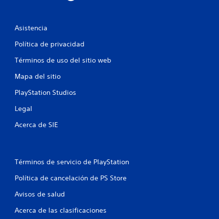
c
a
Asistencia
l
Política de privacidad
i
Términos de uso del sitio web
f
Mapa del sitio
i
PlayStation Studios
c
Legal
Acerca de SIE
a
c
Términos de servicio de PlayStation
i
Política de cancelación de PS Store
o
Avisos de salud
n
Acerca de las clasificaciones