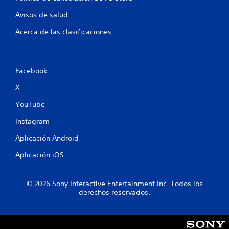
e
l
Avisos de salud
g
o
i
Acerca de las clasificaciones
o
f
f
f
l
i
Facebook
i
n
c
X
e
)
YouTube
a
.
Instagram
c
Aplicación Android
i
Aplicación iOS
o
n
© 2026 Sony Interactive Entertainment Inc. Todos los
derechos reservados.
e
s