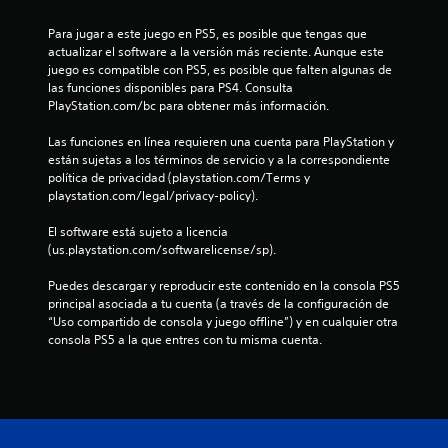
o
d
u
e
Para jugar a este juego en PS5, es posible que tengas que 
r
actualizar el software a la versión más reciente. Aunque este 
a
s
juego es compatible con PS5, es posible que falten algunas de 
n
las funciones disponibles para PS4. Consulta 
t
t
PlayStation.com/bc para obtener más información.
e
e
r
Las funciones en línea requieren una cuenta para PlayStation y 
l
están sujetas a los términos de servicio y a la correspondiente 
g
e
política de privacidad (playstation.com/Terms y 
a
playstation.com/legal/privacy-policy).
m
l
e
El software está sujeto a licencia 
p
(us.playstation.com/softwarelicense/sp).
l
l
a
Puedes descargar y reproducir este contenido en la consola PS5 
a
y
principal asociada a tu cuenta (a través de la configuración de 
o
“Uso compartido de consola y juego offline”) y en cualquier otra 
s
l
consola PS5 a la que entres con tu misma cuenta.
a
e
e
x
n
p
e
u
r