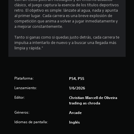
r
e
clásico, el juego captura la esencia de los títulos deportivos
l
e
retro. El objetivo es simple: lánzate al agua, nada y apunta
j
al primer lugar. Cada carrera es una breve explosión de
u
l
competición que anima a volver a jugar inmediatamente y
e
a mejorar constantemente.
g
l
o
Tanto si ganas como si quedas justo detrás, cada carrera te
e
impulsa a intentarlo de nuevo y a buscar una llegada más
a
n
limpia y rápida."
c
s
u
a
d
l
q
e
u
Plataforma:
PS4, PS5
i
c
Lanzamiento:
1/6/2026
e
r
Editor:
Christian Marcell de Oliveira
i
m
trading as chroda
o
n
m
Géneros:
Arcade
e
c
n
Idiomas de pantalla:
Inglés
t
o