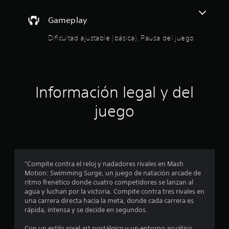
e
u
s
d
Gameplay
a
Dificultad ajustable (básica), Pausa del juego
i
d
e
o
l
j
:
u
Información legal y del
e
4
g
juego
o
.
P
u
6
e
d
1
e
"Compite contra el reloj y nadadores rivales en Mash
s
e
Motion: Swimming Surge, un juego de natación arcade de
p
ritmo frenético donde cuatro competidores se lanzan al
a
s
agua y luchan por la victoria. Compite contra tres rivales en
u
una carrera directa hacia la meta, donde cada carrera es
s
t
rápida, intensa y se decide en segundos.
a
r
Con un estilo pixel art nostálgico y un entorno acuático