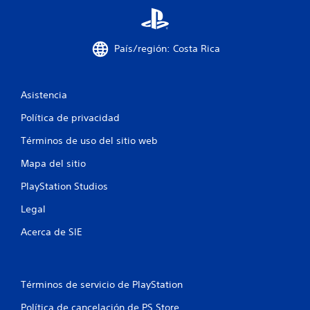
i
n
e
n
t
c
País/región: Costa Rica
i
o
a
c
t
Asistencia
i
n
Política de privacidad
a
e
m
Términos de uso del sitio web
á
l
t
Mapa del sitio
i
d
c
PlayStation Studios
a
e
(
Legal
s
3
Acerca de SIE
o
l
1
o
e
c
l
Términos de servicio de PlayStation
j
a
u
Política de cancelación de PS Store