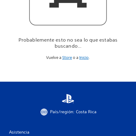
u
e
e
s
t
a
b
Probablemente esto no sea lo que estabas
a
buscando...
s
b
Vuelve a
Store
o a
Inicio
.
u
s
c
a
n
d
o
.
.
.
País/región: Costa Rica
Asistencia