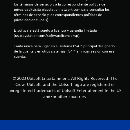
u
e
c
s
los términos de servicio y a la correspondiente política de 
a
s
a
n
n
privacidad (visita playstationnetwork.com para consultar los 
l
e
v
términos de servicio y las correspondientes políticas de 
í
q
u
i
t
privacidad de tu país).
t
u
s
s
i
i
a
u
o
El software está sujeto a licencia y garantía limitada 
e
d
e
a
(us.playstation.com/softwarelicense/sp).
r
n
o
l
t
m
e
m
s
Tarifa única para jugar en el sistema PS4™ principal designado 
o
l
e
a
de la cuenta y en otros sistemas PS4™ al iniciar sesión con esa 
L
m
j
n
cuenta.
o
e
u
t
s
l
n
e
e
s
t
g
o
u
d
o
o
a
b
© 2023 Ubisoft Entertainment. All Rights Reserved. The
.
.
t
t
e
Crew, Ubisoft, and the Ubisoft logo are registered or
r
í
unregistered trademarks of Ubisoft Entertainment in the US
a
R
t
I
1
v
and/or other countries.
e
u
n
é
l
c
1
v
s
o
o
e
d
s
r
2
r
e
s
d
l
s
e
c
a
a
i
p