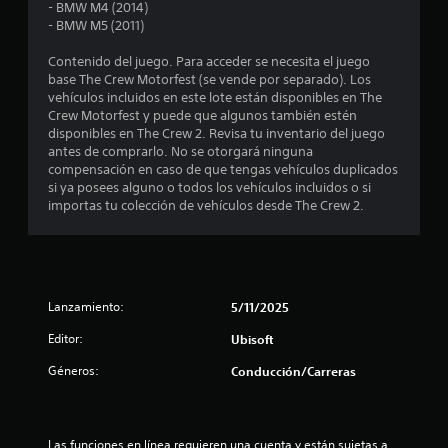
o
y
i
- BMW M4 (2014)
s
r
v
ó
- BMW M5 (2011)
e
p
l
e
n
r
o
r
d
Contenido del juego. Para acceder se necesita el juego
s
i
s
t
e
base The Crew Motorfest (se vende por separado). Los
n
c
i
a
vehículos incluidos en este lote están disponibles en The
t
c
o
c
u
Crew Motorfest y puede que algunos también estén
i
n
a
d
disponibles en The Crew 2. Revisa tu inventario del juego
p
t
r
l
i
antes de comprarlo. No se otorgará ninguna
a
r
d
o
compensación en caso de que tengas vehículos duplicados
l
o
e
e
t
si ya posees alguno o todos los vehículos incluidos o si
e
l
c
a
importas tu colección de vehículos desde The Crew 2.
s
e
l
a
m
.
s
d
b
d
l
a
i
e
j
é
S
l
o
a
n
u
j
Lanzamiento:
5/11/2025
y
s
b
u
s
s
e
Editor:
Ubisoft
t
e
t
c
g
í
i
o
e
Géneros:
Conducción/Carreras
o
t
c
m
e
k
u
u
n
n
q
n
l
c
u
i
u
o
Las funciones en línea requieren una cuenta y están sujetas a 