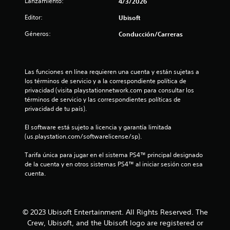
u
Lanzamiento:
4/3/2026
s
e
c
s
a
s
a
n
Editor:
Ubisoft
l
e
e
v
í
q
u
i
Géneros:
Conducción/Carreras
t
u
s
n
s
i
i
a
u
e
d
e
a
u
r
n
o
l
Las funciones en línea requieren una cuenta y están sujetas a 
m
e
m
s
n
los términos de servicio y a la correspondiente política de 
o
l
e
privacidad (visita playstationnetwork.com para consultar los 
L
m
j
n
t
términos de servicio y las correspondientes políticas de 
o
e
u
t
privacidad de tu país).
s
n
e
e
o
s
t
g
o
El software está sujeto a licencia y garantía limitada 
u
o
o
a
t
(us.playstation.com/softwarelicense/sp).
b
.
.
t
t
r
a
Tarifa única para jugar en el sistema PS4™ principal designado 
í
a
R
de la cuenta y en otros sistemas PS4™ al iniciar sesión con esa 
t
I
v
cuenta.
l
e
u
n
é
l
c
v
s
d
o
o
e
d
s
r
r
e
s
e
© 2023 Ubisoft Entertainment. All Rights Reserved. The
d
l
s
e
Crew, Ubisoft, and the Ubisoft logo are registered or
a
a
i
p