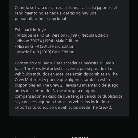
y
i
i
s
r
v
ó
Cuando se trata de carreras urbanas al estilo japonés, el
p
l
e
n
rendimiento no es nada si detrás no hay una
n
r
o
r
d
personalización excepcional.
i
s
t
e
c
n
c
i
a
Este pack incluye:
c
o
c
u
- Mitsubishi FTO GP Version R (1997) Nebula Edition
o
i
n
a
d
- Nissan 300ZX (1994) Malu Edition
p
t
l
i
- Nissan GT-R (2015) Haru Edition
e
a
r
d
o
- Mazda RX-8 (2010) Gold Edition
l
o
e
t
s
e
l
c
a
Contenido del juego. Para acceder se necesita el juego
s
e
a
m
base The Crew Motorfest (se vende por separado). Los
t
.
s
d
b
vehículos incluidos en este lote están disponibles en The
d
a
i
Crew Motorfest y puede que algunos también estén
r
e
j
é
disponibles en The Crew 2. Revisa tu inventario del juego
S
l
o
n
antes de comprarlo. No se otorgará ninguna
u
e
j
y
s
compensación en caso de que tengas vehículos duplicados
b
u
s
e
si ya posees alguno o todos los vehículos incluidos o si
t
e
l
t
c
importas tu colección de vehículos desde The Crew 2.
g
í
i
o
o
l
t
c
m
e
k
u
u
n
a
q
n
l
c
u
i
o