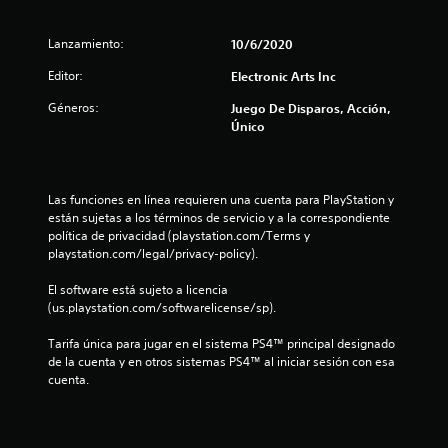
m
s
i
a
o
c
d
i
Lanzamiento:
10/6/2020
a
e
n
Editor:
Electronic Arts Inc
j
)
f
u
o
S
Géneros:
Juego De Disparos, Acción,
g
r
e
Único
a
m
o
r
a
f
.
c
r
i
e
Las funciones en línea requieren una cuenta para PlayStation y 
ó
c
están sujetas a los términos de servicio y a la correspondiente 
n
e
política de privacidad (playstation.com/Terms y 
e
n
playstation.com/legal/privacy-policy).
s
a
p
l
El software está sujeto a licencia 
e
g
(us.playstation.com/softwarelicense/sp).
c
u
í
n
Tarifa única para jugar en el sistema PS4™ principal designado 
f
a
de la cuenta y en otros sistemas PS4™ al iniciar sesión con esa 
i
s
cuenta.
c
o
a
p
p
c
a
i