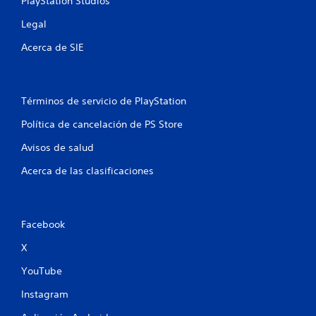
PlayStation Studios
s
y
o
Legal
s
p
t
a
Acerca de SIE
i
n
c
t
k
a
s
l
Términos de servicio de PlayStation
.
l
a
Política de cancelación de PS Store
I
s
Avisos de salud
d
n
e
v
Acerca de las clasificaciones
v
e
i
r
s
s
u
i
a
Facebook
ó
l
n
X
i
d
z
YouTube
a
e
c
j
Instagram
i
o
ó