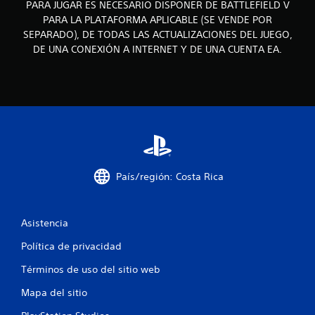
PARA JUGAR ES NECESARIO DISPONER DE BATTLEFIELD V
r
o
a
PARA LA PLATAFORMA APLICABLE (SE VENDE POR
n
o
SEPARADO), DE TODAS LAS ACTUALIZACIONES DEL JUEGO,
e
t
s
DE UNA CONEXIÓN A INTERNET Y DE UNA CUENTA EA.
r
d
o
e
s
s
j
e
u
n
g
s
a
i
d
b
o
i
r
l
País/región: Costa Rica
e
i
s
d
e
a
n
Asistencia
d
s
d
Política de privacidad
u
e
s
l
Términos de uso del sitio web
m
o
a
s
Mapa del sitio
p
j
a
o