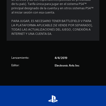
r
o
de tu país). Tarifa única para jugar en el sistema PS4™
o
a
n
principal designado de la cuenta y en otros sistemas PS4™
o
e
al iniciar sesión con esa cuenta.
t
t
s
r
d
PARA JUGAR, ES NECESARIO TENER BATTLEFIELD V PARA
a
o
e
LA PLATAFORMA APLICABLE (SE VENDE POR SEPARADO),
s
s
TODAS LAS ACTUALIZACIONES DEL JUEGO, CONEXIÓN A
l
j
e
INTERNET Y UNA CUENTA EA.
u
n
d
g
s
a
i
e
d
b
o
i
r
1
Lanzamiento:
4/4/2019
l
e
i
Editor:
Electronic Arts Inc
s
c
d
e
a
n
a
d
s
d
u
l
e
s
l
m
i
o
a
s
p
f
j
a
o