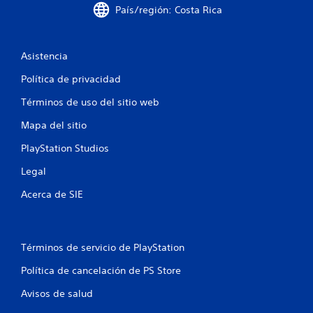
s
País/región: Costa Rica
y
i
o
s
p
t
c
a
i
Asistencia
n
c
a
t
k
Política de privacidad
a
s
c
l
.
Términos de uso del sitio web
l
i
a
Mapa del sitio
I
s
o
d
n
PlayStation Studios
e
v
n
Legal
v
e
i
r
e
Acerca de SIE
s
s
u
i
s
a
ó
l
n
i
Términos de servicio de PlayStation
d
z
Política de cancelación de PS Store
a
e
c
j
Avisos de salud
i
o
ó