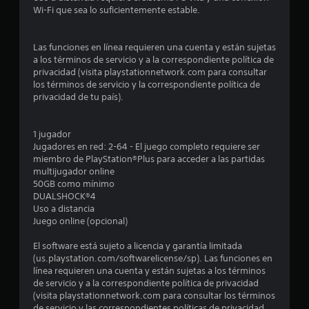
m
s
Wi-Fi que sea lo suficientemente estable.
i
a
o
t
c
d
i
a
e
n
r
Las funciones en línea requieren una cuenta y están sujetas
j
)
f
a los términos de servicio y a la correspondiente política de
u
o
e
S
privacidad (visita playstationnetwork.com para consultar
g
r
e
los términos de servicio y la correspondiente política de
a
m
l
o
privacidad de tu país).
r
a
f
.
c
l
r
i
e
1 jugador
ó
a
c
Jugadores en red: 2-64 - El juego completo requiere ser
n
e
miembro de PlayStation®Plus para acceder a las partidas
e
n
s
multijugador online
s
a
50GB como mínimo
p
l
e
DUALSHOCK®4
e
g
Uso a distancia
c
u
Juego online (opcional)
n
í
n
f
a
El software está sujeto a licencia y garantía limitada
u
i
s
(us.playstation.com/softwarelicense/sp). Las funciones en
c
o
línea requieren una cuenta y están sujetas a los términos
n
a
p
de servicio y a la correspondiente política de privacidad
p
c
(visita playstationnetwork.com para consultar los términos
t
a
i
de servicio y las correspondientes políticas de privacidad