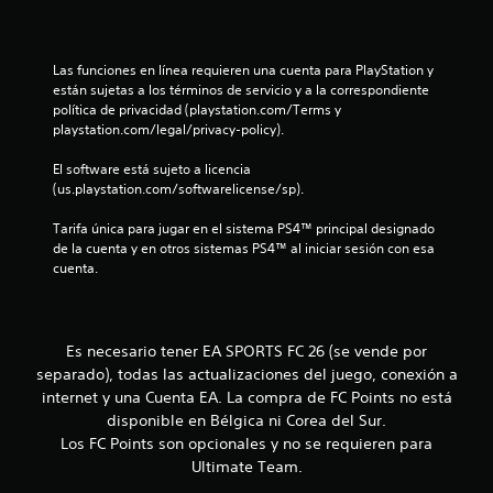
t
l
o
e
.
p
l
Las funciones en línea requieren una cuenta para PlayStation y 
o
M
están sujetas a los términos de servicio y a la correspondiente 
r
a
política de privacidad (playstation.com/Terms y 
o
l
playstation.com/legal/privacy-policy).
d
o
s
s
o
El software está sujeto a licencia 
m
d
e
(us.playstation.com/softwarelicense/sp).
e
e
n
n
p
Tarifa única para jugar en el sistema PS4™ principal designado 
ú
r
de la cuenta y en otros sistemas PS4™ al iniciar sesión con esa 
s
u
á
cuenta.
s
c
i
n
t
n
i
m
t
Es necesario tener EA SPORTS FC 26 (se vende por
a
c
n
separado), todas las actualizaciones del juego, conexión a
a
o
t
internet y una Cuenta EA. La compra de FC Points no está
P
e
disponible en Bélgica ni Corea del Sur.
u
t
n
e
Los FC Points son opcionales y no se requieren para
e
d
a
Ultimate Team.
r
e
p