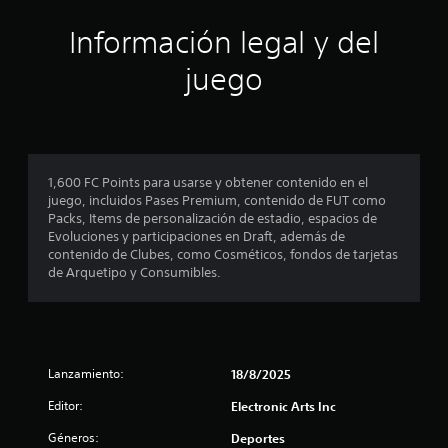
d
n
d
e
Información legal y del
e
l
e
s
j
juego
P
u
c
u
e
e
g
i
d
o
e
e
n
s
n
1,600 FC Points para usarse y obtener contenido en el
j
c
juego, incluidos Pases Premium, contenido de FUT como
c
u
u
Packs, Items de personalización de estadio, espacios de
g
a
Evoluciones y participaciones en Draft, además de
o
a
l
contenido de Clubes, como Cosméticos, fondos de tarjetas
r
q
de Arquetipo y Consumibles.
e
y
u
d
i
s
e
e
s
r
t
p
m
l
o
Lanzamiento:
18/8/2025
r
a
m
Editor:
Electronic Arts Inc
z
e
a
e
n
Géneros:
Deportes
r
t