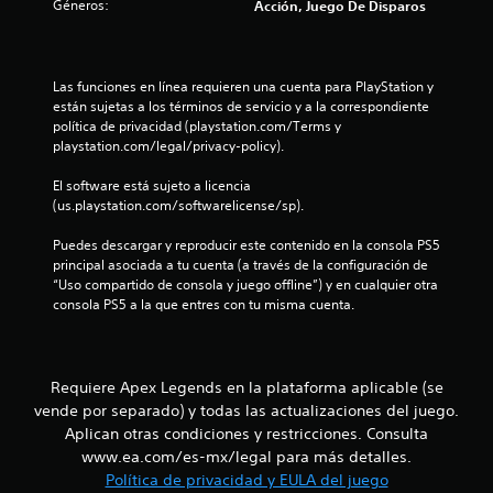
Géneros:
m
Acción, Juego De Disparos
o
e
c
i
a
n
i
c
d
l
e
b
a
e
i
s
j
)
Las funciones en línea requieren una cuenta para PlayStation y 
l
r
d
u
están sujetas a los términos de servicio y a la correspondiente 
p
S
e
g
política de privacidad (playstation.com/Terms y 
a
a
e
a
a
playstation.com/legal/privacy-policy).
l
o
u
r
a
s
f
d
.
El software está sujeto a licencia 
b
r
i
(us.playstation.com/softwarelicense/sp).
r
e
e
o
a
c
Puedes descargar y reproducir este contenido en la consola PS5 
s
e
n
L
principal asociada a tu cuenta (a través de la configuración de 
,
n
a
“Uso compartido de consola y juego offline”) y en cualquier otra 
f
a
i
u
consola PS5 a la que entres con tu misma cuenta.
r
l
n
a
g
f
n
s
u
o
e
n
r
t
Requiere Apex Legends en la plataforma aplicable (se
s
a
m
o
vende por separado) y todas las actualizaciones del juego.
s
a
o
i
o
c
Aplican otras condiciones y restricciones. Consulta
c
p
i
www.ea.com/es-mx/legal para más detalles.
t
o
c
ó
Política de privacidad y EULA del juego
n
i
n