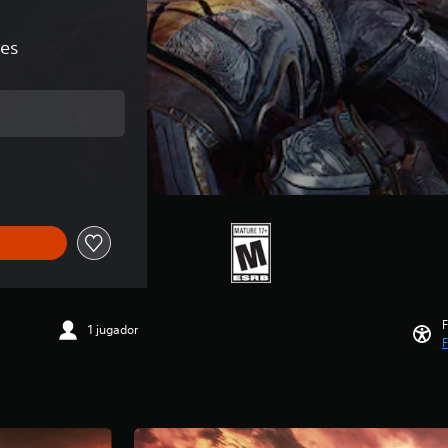
nes
nal de US$10.00
F
1 jugador
F