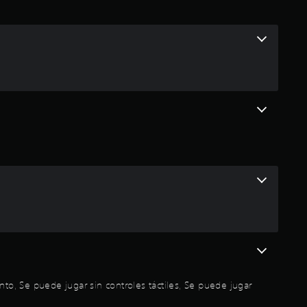
ó
n
p
r
o
m
e
d
i
o
ento, Se puede jugar sin controles táctiles, Se puede jugar
: