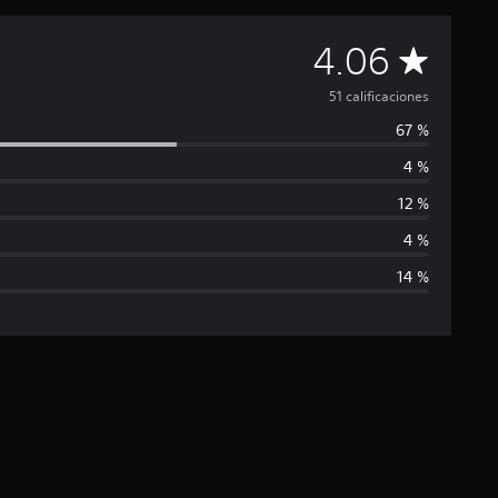
C
4.06
a
51 calificaciones
67 %
l
4 %
i
12 %
f
4 %
14 %
i
c
a
c
i