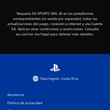
u
d
e
o
a
e
s
l
u
n
p
Requiere EA SPORTS NHL 26 en las plataformas
q
s
r
u
correspondientes (se vende por separado), todas las
a
u
e
i
actualizaciones del juego, conexión a internet y una Cuenta
r
d
e
l
EA. Aplican otras condiciones y restricciones. Consulta
n
e
r
o
ea.com/es-mx/legal para obtener más detalles.
f
m
s
i
t
o
c
n
m
o
i
o
e
n
d
n
t
o
t
t
r
s
o
o
p
a
.
l
a
e
r
l
s
M
a
País/región: Costa Rica
d
c
o
d
e
o
d
m
m
o
e
Asistencia
o
u
d
v
n
1
e
Política de privacidad
i
i
p
m
c