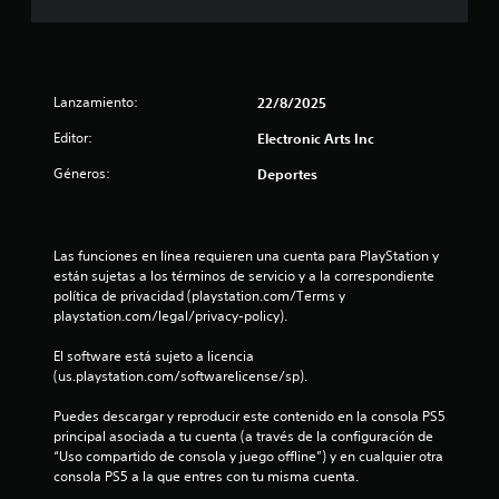
c
n
r
o
i
l
P
b
c
o
u
i
s
e
r
o
c
Lanzamiento:
22/8/2025
d
p
o
e
a
Editor:
e
Electronic Arts Inc
n
s
l
t
j
a
Géneros:
Deportes
r
s
u
b
o
g
r
l
t
a
a
e
r
s
Las funciones en línea requieren una cuenta para PlayStation y 
s
r
s
,
están sujetas a los términos de servicio y a la correspondiente 
d
i
f
política de privacidad (playstation.com/Terms y 
e
e
n
r
playstation.com/legal/privacy-policy).
l
n
a
j
l
e
s
El software está sujeto a licencia 
u
c
e
(us.playstation.com/softwarelicense/sp).
e
l
e
s
g
s
o
Puedes descargar y reproducir este contenido en la consola PS5 
o
a
i
i
principal asociada a tu cuenta (a través de la configuración de 
e
d
c
“Uso compartido de consola y juego offline”) y en cualquier otra 
n
s
a
o
consola PS5 a la que entres con tu misma cuenta.
c
d
n