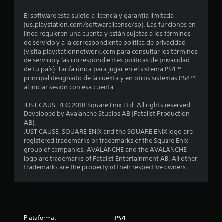
o
El software está sujeto a licencia y garantía limitada
:
(us.playstation.com/softwarelicense/sp). Las funciones en
línea requieren una cuenta y están sujetas a los términos
4
de servicio y a la correspondiente política de privacidad
(visita playstationnetwork.com para consultar los términos
.
de servicio y las correspondientes políticas de privacidad
de tu país). Tarifa única para jugar en el sistema PS4™
3
principal designado de la cuenta y en otros sistemas PS4™
al iniciar sesión con esa cuenta.
6
JUST CAUSE 4 © 2018 Square Enix Ltd. All rights reserved.
Developed by Avalanche Studios AB (Fatalist Production
e
AB).
JUST CAUSE, SQUARE ENIX and the SQUARE ENIX logo are
s
registered trademarks or trademarks of the Square Enix
group of companies. AVALANCHE and the AVALANCHE
t
logo are trademarks of Fatalist Entertainment AB. All other
trademarks are the property of their respective owners.
r
e
l
Plataforma:
PS4