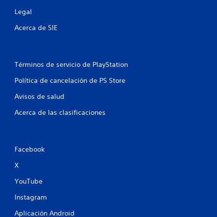
t
Legal
r
Acerca de SIE
e
l
Términos de servicio de PlayStation
l
Política de cancelación de PS Store
a
Avisos de salud
s
Acerca de las clasificaciones
e
n
Facebook
u
X
n
YouTube
Instagram
t
Aplicación Android