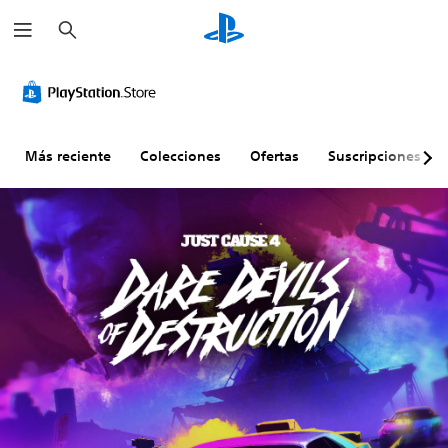
B
u
s
c
a
r
Más reciente
Colecciones
Ofertas
Suscripciones