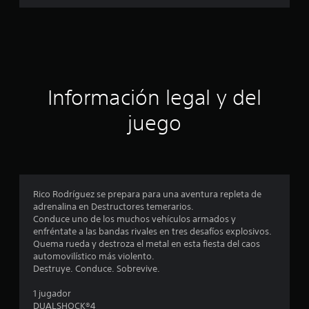
a
l
d
c
e
1
i
.
3
m
ó
Información legal y del
i
l
n
juego
c
a
p
l
i
r
f
i
o
Rico Rodríguez se prepara para una aventura repleta de
c
adrenalina en Destructores temerarios.
a
m
Conduce uno de los muchos vehículos armados y
c
enfréntate a las bandas rivales en tres desafíos explosivos.
i
e
Quema rueda y destroza el metal en esta fiesta del caos
o
automovilístico más violento.
n
d
Destruye. Conduce. Sobrevive.
e
s
i
1 jugador
DUALSHOCK®4