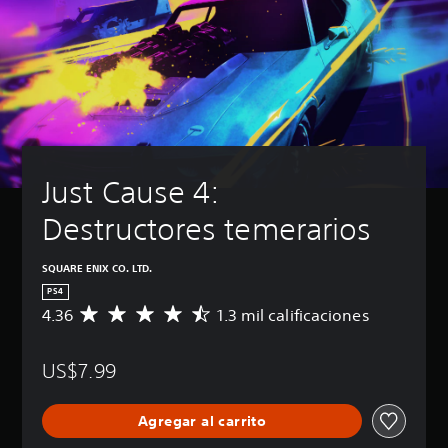
Just Cause 4: 
Destructores temerarios
SQUARE ENIX CO. LTD.
PS4
4.36
1.3 mil calificaciones
C
a
l
US$7.99
i
f
i
Agregar al carrito
c
a