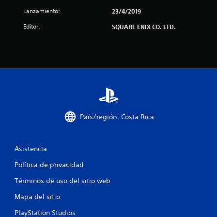
l
Lanzamiento:
23/4/2019
a
Editor:
SQUARE ENIX CO. LTD.
s
d
e
c
i
País/región: Costa Rica
n
c
Asistencia
o
Política de privacidad
Términos de uso del sitio web
e
Mapa del sitio
s
PlayStation Studios