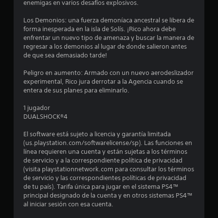
enemigas en varios desafíos explosivos.
o
Los Demonios: una fuerza demoníaca ancestral se libera de
:
forma inesperada en la isla de Solís. ¡Rico ahora debe
enfrentar un nuevo tipo de amenaza y buscar la manera de
4
regresar a los demonios al lugar de donde salieron antes
de que sea demasiado tarde!
.
Peligro en aumento: Armado con un nuevo aerodeslizador
2
experimental, Rico jura derrotar a la Agencia cuando se
entera de sus planes para eliminarlo.
e
1 jugador
DUALSHOCK®4
s
El software está sujeto a licencia y garantía limitada
t
(us.playstation.com/softwarelicense/sp). Las funciones en
línea requieren una cuenta y están sujetas a los términos
r
de servicio y a la correspondiente política de privacidad
(visita playstationnetwork.com para consultar los términos
e
de servicio y las correspondientes políticas de privacidad
de tu país). Tarifa única para jugar en el sistema PS4™
l
principal designado de la cuenta y en otros sistemas PS4™
al iniciar sesión con esa cuenta.
l