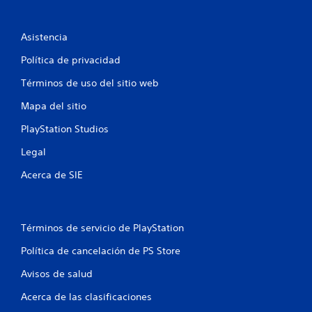
r
e
Asistencia
l
Política de privacidad
Términos de uso del sitio web
l
Mapa del sitio
a
PlayStation Studios
s
Legal
e
Acerca de SIE
n
u
Términos de servicio de PlayStation
n
Política de cancelación de PS Store
t
Avisos de salud
o
Acerca de las clasificaciones