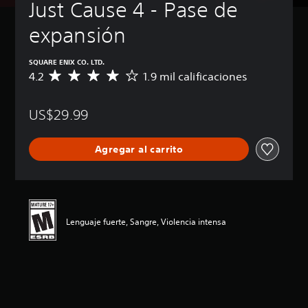
Just Cause 4 - Pase de 
expansión
SQUARE ENIX CO. LTD.
4.2
1.9 mil calificaciones
C
a
l
US$29.99
i
f
i
Agregar al carrito
c
a
c
i
ó
n
Lenguaje fuerte, Sangre, Violencia intensa
p
r
o
m
e
d
i