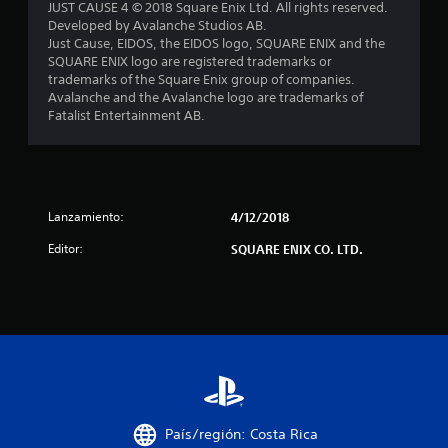
JUST CAUSE 4 © 2018 Square Enix Ltd. All rights reserved.
a
Developed by Avalanche Studios AB.
Just Cause, EIDOS, the EIDOS logo, SQUARE ENIX and the
s
SQUARE ENIX logo are registered trademarks or
trademarks of the Square Enix group of companies.
d
Avalanche and the Avalanche logo are trademarks of
Fatalist Entertainment AB.
e
c
i
Lanzamiento:
4/12/2018
n
Editor:
SQUARE ENIX CO. LTD.
c
o
e
s
t
País/región: Costa Rica