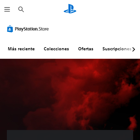
B
u
s
c
a
r
Más reciente
Colecciones
Ofertas
Suscripciones