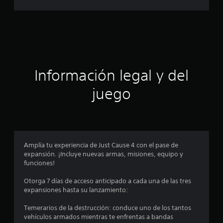
i
a
f
i
c
c
a
i
c
i
ó
o
Información legal y del
n
n
e
juego
s
p
r
o
Amplía tu experiencia de Just Cause 4 con el pase de
expansión. ¡Incluye nuevas armas, misiones, equipo y
m
funciones!
e
Otorga 7 días de acceso anticipado a cada una de las tres
expansiones hasta su lanzamiento:
d
Temerarios de la destrucción: conduce uno de los tantos
i
vehículos armados mientras te enfrentas a bandas