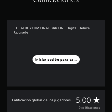
i
n
c
o
e
s
THEATRHYTHM FINAL BAR LINE Digital Deluxe
t
Upgrade
r
e
l
l
a
s
Iniciar sesión para calificar
e
n
u
n
t
o
t
a
C
5.00
l
Calificación global de los jugadores
d
a
9 calificaciones
e