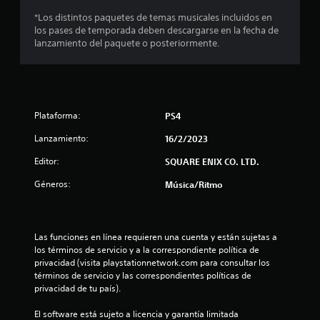
e
*Los distintos paquetes de temas musicales incluidos en
s
los pases de temporada deben descargarse en la fecha de
lanzamiento del paquete o posteriormente.
t
r
e
Plataforma:
PS4
l
Lanzamiento:
16/2/2023
l
Editor:
SQUARE ENIX CO. LTD.
Géneros:
Música/Ritmo
a
s
Las funciones en línea requieren una cuenta y están sujetas a 
e
los términos de servicio y a la correspondiente política de 
privacidad (visita playstationnetwork.com para consultar los 
n
términos de servicio y las correspondientes políticas de 
privacidad de tu país).
u
El software está sujeto a licencia y garantía limitada 