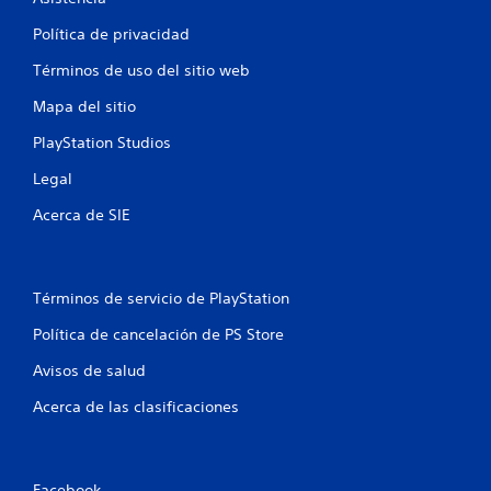
i
Política de privacidad
f
Términos de uso del sitio web
i
Mapa del sitio
c
PlayStation Studios
a
Legal
c
Acerca de SIE
i
o
Términos de servicio de PlayStation
n
Política de cancelación de PS Store
e
Avisos de salud
s
Acerca de las clasificaciones
Facebook