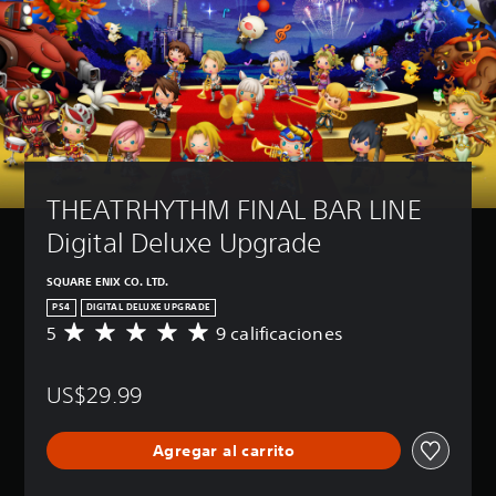
THEATRHYTHM FINAL BAR LINE 
Digital Deluxe Upgrade
SQUARE ENIX CO. LTD.
PS4
DIGITAL DELUXE UPGRADE
5
9 calificaciones
C
a
l
US$29.99
i
f
i
Agregar al carrito
c
a
c