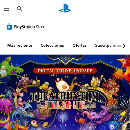
B
u
s
c
a
r
Más reciente
Colecciones
Ofertas
Suscripciones