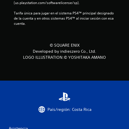
n
(us.playstation.com/softwarelicense/sp).
t
Tarifa única para jugar en el sistema PS4™ principal designado 
de la cuenta y en otros sistemas PS4™ al iniciar sesión con esa 
o
cuenta.
t
a
© SQUARE ENIX
Developed by indieszero Co., Ltd.
l
LOGO ILLUSTRATION:© YOSHITAKA AMANO
d
e
9
c
a
País/región: Costa Rica
l
Asistencia