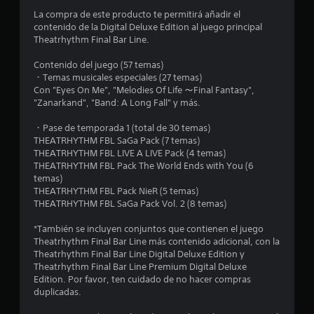
o
La compra de este producto te permitirá añadir el
contenido de la Digital Deluxe Edition al juego principal
m
Theatrhythm Final Bar Line.
e
Contenido del juego (57 temas)
・Temas musicales especiales (27 temas)
d
Con "Eyes On Me", "Melodies Of Life ～Final Fantasy",
"Zanarkand", "Band: A Long Fall" y más.
i
・Pase de temporada 1 (total de 30 temas)
o
THEATRHYTHM FBL SaGa Pack (7 temas)
THEATRHYTHM FBL LIVE A LIVE Pack (4 temas)
:
THEATRHYTHM FBL Pack The World Ends with You (6
temas)
5
THEATRHYTHM FBL Pack NieR (5 temas)
THEATRHYTHM FBL SaGa Pack Vol. 2 (8 temas)
e
*También se incluyen conjuntos que contienen el juego
s
Theatrhythm Final Bar Line más contenido adicional, con la
Theatrhythm Final Bar Line Digital Deluxe Edition y
Theatrhythm Final Bar Line Premium Digital Deluxe
t
Edition. Por favor, ten cuidado de no hacer compras
duplicadas.
r