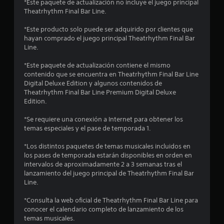
*Este paquete de actualización no incluye el juego principal
e
Theatrhythm Final Bar Line.
l
*Este producto solo puede ser adquirido por clientes que
hayan comprado el juego principal Theatrhythm Final Bar
l
Line.
a
*Este paquete de actualización contiene el mismo
contenido que se encuentra en Theatrhythm Final Bar Line
s
Digital Deluxe Edition y algunos contenidos de
Theatrhythm Final Bar Line Premium Digital Deluxe
d
Edition.
e
*Se requiere una conexión a Internet para obtener los
temas especiales y el pase de temporada 1.
c
*Los distintos paquetes de temas musicales incluidos en
i
los pases de temporada estarán disponibles en orden en
intervalos de aproximadamente 2 a 3 semanas tras el
n
lanzamiento del juego principal de Theatrhythm Final Bar
Line.
c
*Consulta la web oficial de Theatrhythm Final Bar Line para
o
conocer el calendario completo de lanzamiento de los
temas musicales.