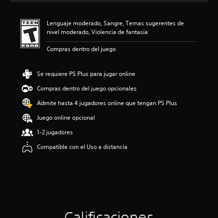
i
ó
Lenguaje moderado, Sangre, Temas sugerentes de
n
nivel moderado, Violencia de fantasía
p
r
Compras dentro del juego
o
m
e
Se requiere PS Plus para jugar online
d
i
Compras dentro del juego opcionales
o
Admite hasta 4 jugadores online que tengan PS Plus
:
5
Juego online opcional
e
s
1-2 jugadores
t
Compatible con el Uso a distancia
r
e
l
l
a
s
d
e
Calificaciones
c