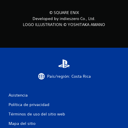
e
s
© SQUARE ENIX
Developed by indieszero Co., Ltd.
t
LOGO ILLUSTRATION:© YOSHITAKA AMANO
r
e
l
l
a
País/región: Costa Rica
s
Asistencia
e
Política de privacidad
n
Términos de uso del sitio web
u
Mapa del sitio