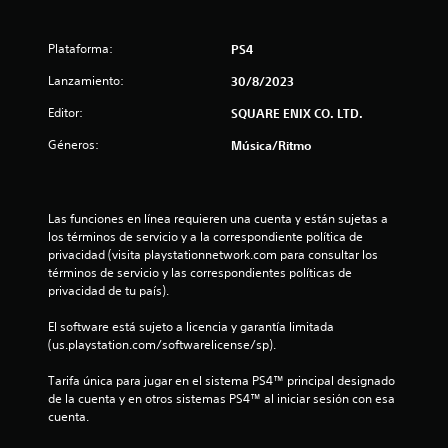
e
l
Plataforma:
PS4
l
Lanzamiento:
30/8/2023
Editor:
SQUARE ENIX CO. LTD.
a
Géneros:
Música/Ritmo
s
d
Las funciones en línea requieren una cuenta y están sujetas a 
e
los términos de servicio y a la correspondiente política de 
privacidad (visita playstationnetwork.com para consultar los 
c
términos de servicio y las correspondientes políticas de 
privacidad de tu país).
i
El software está sujeto a licencia y garantía limitada 
n
(us.playstation.com/softwarelicense/sp).
c
Tarifa única para jugar en el sistema PS4™ principal designado 
de la cuenta y en otros sistemas PS4™ al iniciar sesión con esa 
o
cuenta.