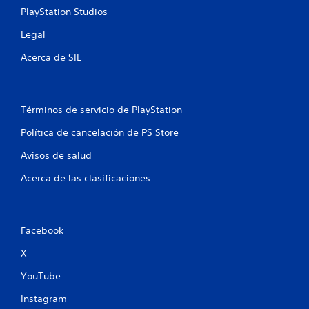
n
PlayStation Studios
t
Legal
o
Acerca de SIE
t
a
Términos de servicio de PlayStation
l
Política de cancelación de PS Store
d
Avisos de salud
e
Acerca de las clasificaciones
1
3
Facebook
c
X
YouTube
a
Instagram