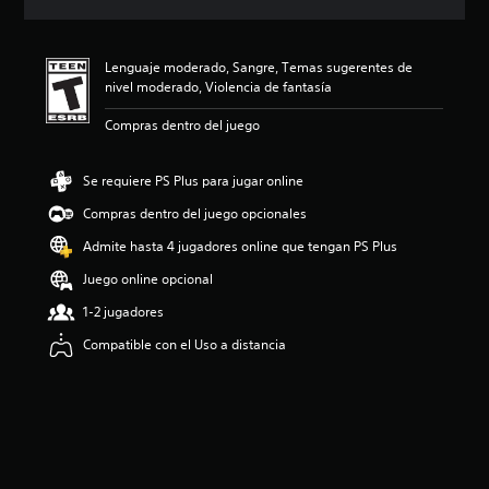
c
i
ó
Lenguaje moderado, Sangre, Temas sugerentes de
n
nivel moderado, Violencia de fantasía
p
r
Compras dentro del juego
o
m
e
Se requiere PS Plus para jugar online
d
i
Compras dentro del juego opcionales
o
Admite hasta 4 jugadores online que tengan PS Plus
:
5
Juego online opcional
e
s
1-2 jugadores
t
Compatible con el Uso a distancia
r
e
l
l
a
s
d
e