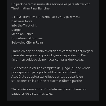
o
Un pack de temas musicales adicionales para utilizar con
Theatrhythm Final Bar Line.
m
♪ THEATRHYTHM FBL Mana Pack Vol. 2 (6 temas)
e
Darkness Nova
Into the Thick of It
d
Danger
Meridian Dance
i
Hometown of Domina
Bejeweled City in Ruins
o
*También hay disponibles ediciones completas del juego y
:
pases de temporada que incluyen este producto. Por
favor, ten cuidado de no hacer compras duplicadas.
5
*Se necesita la versión completa del juego (que se vende
e
por separado) para poder utilizar este contenido.
Asegúrate de actualizar el juego antes de usarlo en
s
situaciones en las que se requiera el último parche.
*Se requiere una conexión a Internet para obtener los
t
paquetes de pistas musicales.
r