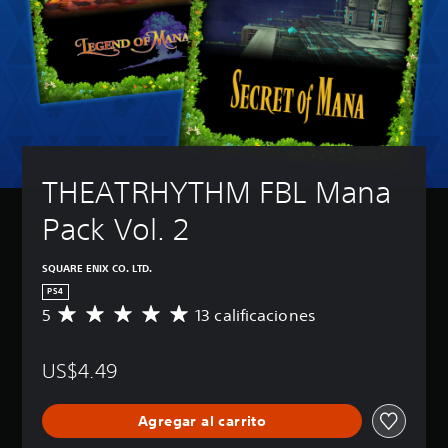
THEATRHYTHM FBL Mana 
Pack Vol. 2
SQUARE ENIX CO. LTD.
PS4
5
13 calificaciones
C
a
l
US$4.49
i
f
i
Agregar al carrito
c
a