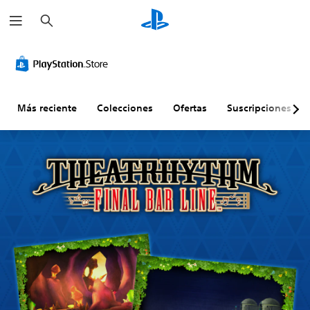
B
u
s
c
a
r
Más reciente
Colecciones
Ofertas
Suscripciones