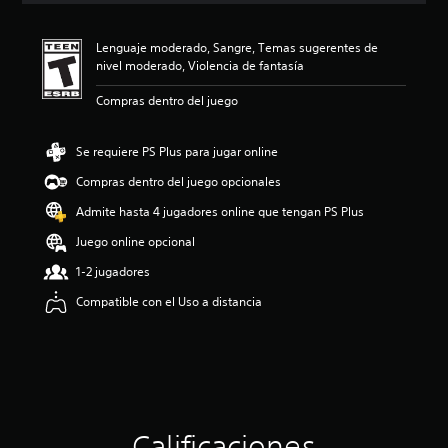
i
ó
Lenguaje moderado, Sangre, Temas sugerentes de
n
nivel moderado, Violencia de fantasía
p
r
Compras dentro del juego
o
m
e
Se requiere PS Plus para jugar online
d
i
Compras dentro del juego opcionales
o
Admite hasta 4 jugadores online que tengan PS Plus
:
4
Juego online opcional
.
9
1-2 jugadores
6
Compatible con el Uso a distancia
e
s
t
r
e
l
l
a
Calificaciones
s