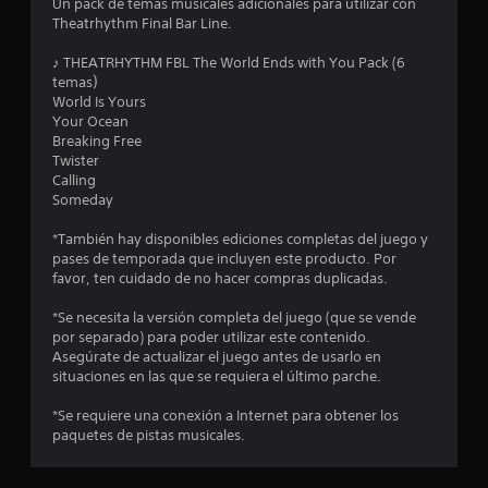
o
Un pack de temas musicales adicionales para utilizar con
Theatrhythm Final Bar Line.
m
♪ THEATRHYTHM FBL The World Ends with You Pack (6
e
temas）
World Is Yours
d
Your Ocean
Breaking Free
i
Twister
Calling
o
Someday
:
*También hay disponibles ediciones completas del juego y
pases de temporada que incluyen este producto. Por
4
favor, ten cuidado de no hacer compras duplicadas.
.
*Se necesita la versión completa del juego (que se vende
por separado) para poder utilizar este contenido.
9
Asegúrate de actualizar el juego antes de usarlo en
situaciones en las que se requiera el último parche.
6
*Se requiere una conexión a Internet para obtener los
paquetes de pistas musicales.
e
s