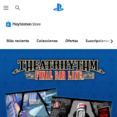
B
u
s
c
a
r
Más reciente
Colecciones
Ofertas
Suscripciones