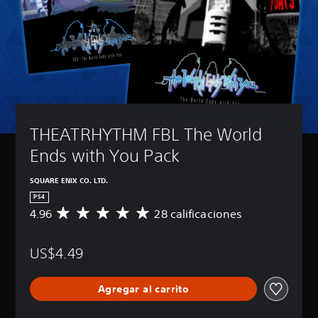
THEATRHYTHM FBL The World 
Ends with You Pack
SQUARE ENIX CO. LTD.
PS4
4.96
28 calificaciones
C
a
l
US$4.49
i
f
i
Agregar al carrito
c
a
c