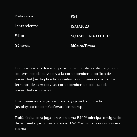
t
Plataforma:
PS4
r
Lanzamiento:
15/3/2023
e
Editor:
SQUARE ENIX CO. LTD.
l
Géneros:
Música/Ritmo
l
a
Las funciones en línea requieren una cuenta y están sujetas a 
los términos de servicio y a la correspondiente política de 
s
privacidad (visita playstationnetwork.com para consultar los 
términos de servicio y las correspondientes políticas de 
d
privacidad de tu país).
e
El software está sujeto a licencia y garantía limitada 
(us.playstation.com/softwarelicense/sp).
c
Tarifa única para jugar en el sistema PS4™ principal designado 
i
de la cuenta y en otros sistemas PS4™ al iniciar sesión con esa 
cuenta.
n