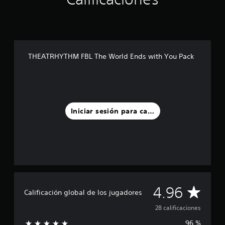
d
e
c
i
n
c
THEATRHYTHM FBL The World Ends with You Pack
o
e
s
t
r
e
Iniciar sesión para calificar
l
l
a
s
e
n
u
n
C
4.96
t
Calificación global de los jugadores
o
a
28 calificaciones
t
a
96 %