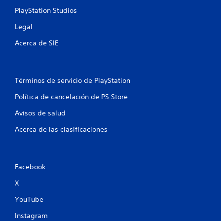
n
PlayStation Studios
Legal
u
Acerca de SIE
n
t
Términos de servicio de PlayStation
o
Política de cancelación de PS Store
t
Avisos de salud
a
Acerca de las clasificaciones
l
d
Facebook
e
X
2
YouTube
8
Instagram