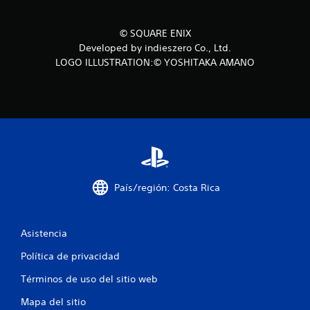
c
© SQUARE ENIX
o
Developed by indieszero Co., Ltd.
LOGO ILLUSTRATION:© YOSHITAKA AMANO
e
s
t
r
e
País/región: Costa Rica
l
l
Asistencia
a
Política de privacidad
s
Términos de uso del sitio web
e
Mapa del sitio