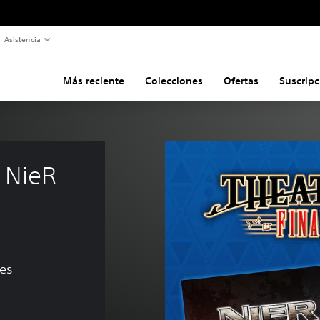
Asistencia
Más reciente
Colecciones
Ofertas
Suscripc
NieR 
nes