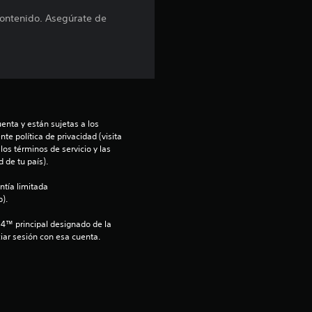
d
contenido. Asegúrate de
i
o
:
4
enta y están sujetas a los 
te política de privacidad (visita 
os términos de servicio y las 
.
 de tu país).
9
ntía limitada 
).
1
S4™ principal designado de la 
iar sesión con esa cuenta.
e
s
t