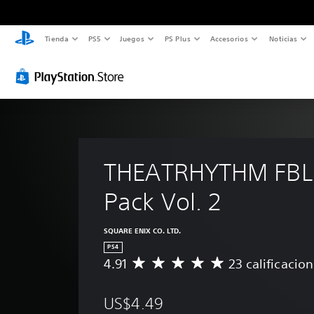
Tienda
PS5
Juegos
PS Plus
Accesorios
Noticias
THEATRHYTHM FBL 
Pack Vol. 2
SQUARE ENIX CO. LTD.
PS4
4.91
23 calificacio
C
a
l
US$4.49
i