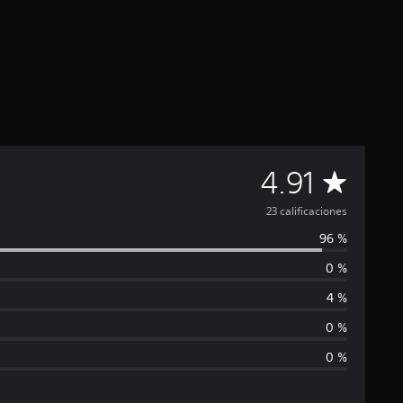
C
4.91
a
23 calificaciones
96 %
l
0 %
i
4 %
f
0 %
0 %
i