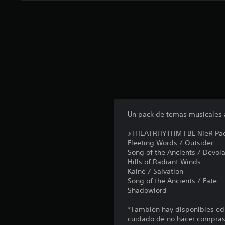
n
u
n
t
o
t
a
l
d
e
2
3
Un pack de temas musicales ad
c
a
♪THEATRHYTHM FBL NieR Pack
l
Fleeting Words / Outsider
i
Song of the Ancients / Devol
f
Hills of Radiant Winds
i
Kainé / Salvation
c
Song of the Ancients / Fate
a
Shadowlord
c
i
*También hay disponibles edi
o
cuidado de no hacer compras
n