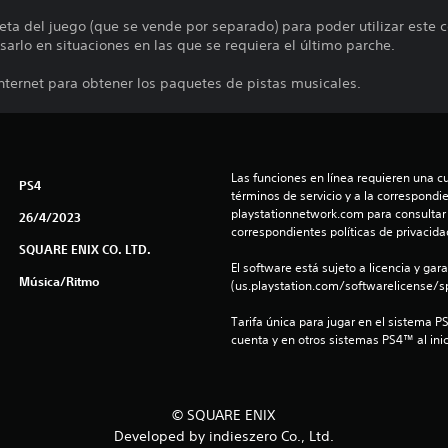
leta del juego (que se vende por separado) para poder utilizar este 
usarlo en situaciones en las que se requiera el último parche.
Internet para obtener los paquetes de pistas musicales.
Las funciones en línea requieren una cu
PS4
términos de servicio y a la correspondien
playstationnetwork.com para consultar l
26/4/2023
correspondientes políticas de privacidad
SQUARE ENIX CO. LTD.
El software está sujeto a licencia y gara
Música/Ritmo
(us.playstation.com/softwarelicense/sp
Tarifa única para jugar en el sistema P
cuenta y en otros sistemas PS4™ al inic
© SQUARE ENIX
Developed by indieszero Co., Ltd.