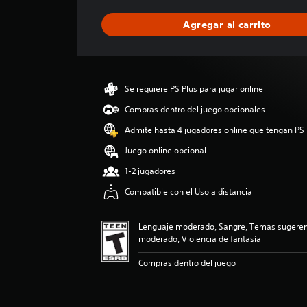
f
i
Agregar al carrito
c
a
c
i
ó
Se requiere PS Plus para jugar online
n
p
Compras dentro del juego opcionales
r
Admite hasta 4 jugadores online que tengan PS 
o
m
Juego online opcional
e
1-2 jugadores
d
i
Compatible con el Uso a distancia
o
:
4
Lenguaje moderado, Sangre, Temas sugerent
.
moderado, Violencia de fantasía
9
Compras dentro del juego
1
e
s
t