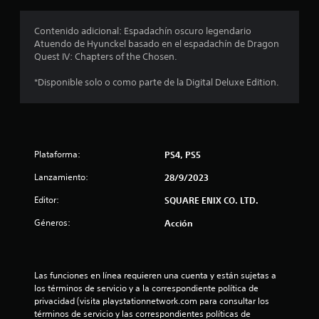
r
o
Contenido adicional: Espadachín oscuro legendario
Atuendo de Hyunckel basado en el espadachín de Dragon
m
Quest IV: Chapters of the Chosen.
e
*Disponible solo o como parte de la Digital Deluxe Edition.
d
i
Plataforma:
PS4, PS5
o
Lanzamiento:
28/9/2023
:
Editor:
SQUARE ENIX CO. LTD.
5
Géneros:
Acción
e
s
Las funciones en línea requieren una cuenta y están sujetas a 
t
los términos de servicio y a la correspondiente política de 
privacidad (visita playstationnetwork.com para consultar los 
términos de servicio y las correspondientes políticas de 