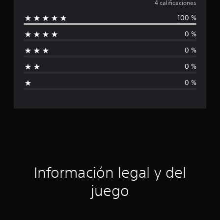
a
4 calificaciones
4
c
100 %
l
a
0 %
l
i
i
0 %
f
f
i
0 %
c
i
a
0 %
c
c
i
o
a
n
e
c
s
i
ó
Información legal y del
n
juego
p