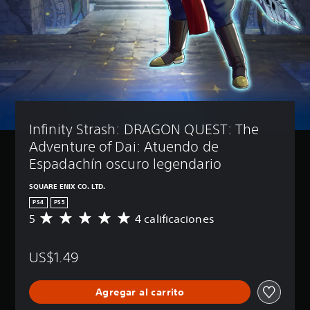
Infinity Strash: DRAGON QUEST: The 
Adventure of Dai: Atuendo de 
Espadachín oscuro legendario
SQUARE ENIX CO. LTD.
PS4
PS5
5
4 calificaciones
C
a
l
US$1.49
i
f
i
Agregar al carrito
c
a