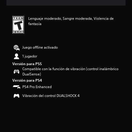
c
i
ó
Lenguaje moderado, Sangre moderada, Violencia de
n
fantasía
p
r
o
m
e
Juego offline activado
d
1 jugador
i
o
Versión para PS5
:
Compatible con la función de vibración (control inalámbrico
5
DualSense)
e
Versión para PS4
s
PS4 Pro Enhanced
t
r
Vibración del control DUALSHOCK 4
e
l
l
a
s
d
e