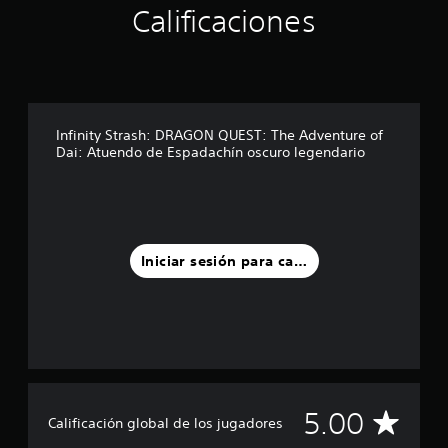
Calificaciones
c
i
n
c
o
e
s
Infinity Strash: DRAGON QUEST: The Adventure of
t
Dai: Atuendo de Espadachín oscuro legendario
r
e
l
l
a
s
Iniciar sesión para calificar
e
n
u
n
t
o
t
a
l
C
5.00
Calificación global de los jugadores
d
e