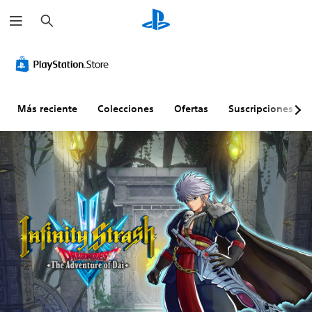
B
u
s
c
a
r
Más reciente
Colecciones
Ofertas
Suscripciones