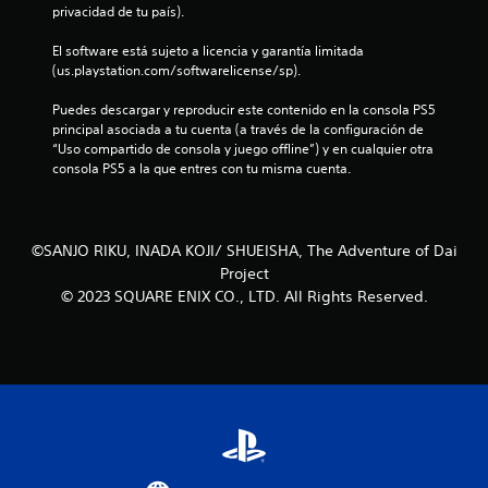
r
privacidad de tu país).
e
El software está sujeto a licencia y garantía limitada 
(us.playstation.com/softwarelicense/sp).
l
Puedes descargar y reproducir este contenido en la consola PS5 
l
principal asociada a tu cuenta (a través de la configuración de 
“Uso compartido de consola y juego offline”) y en cualquier otra 
a
consola PS5 a la que entres con tu misma cuenta.
s
d
©SANJO RIKU, INADA KOJI/ SHUEISHA, The Adventure of Dai
Project
e
© 2023 SQUARE ENIX CO., LTD. All Rights Reserved.
c
i
n
c
o