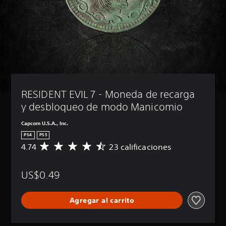
RESIDENT EVIL 7 - Moneda de recarga 
y desbloqueo de modo Manicomio
Capcom U.S.A., Inc.
PS4
PS5
4.74
23 calificaciones
C
a
l
US$0.49
i
f
i
Agregar al carrito
c
a
c