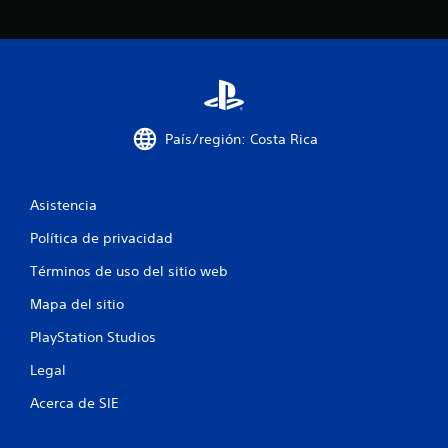
c
o
e
s
País/región: Costa Rica
t
r
Asistencia
e
Política de privacidad
l
Términos de uso del sitio web
l
Mapa del sitio
a
PlayStation Studios
s
Legal
Acerca de SIE
e