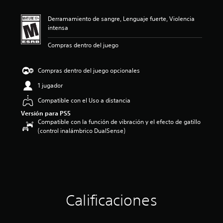
i
ó
Derramamiento de sangre, Lenguaje fuerte, Violencia
n
intensa
p
r
Compras dentro del juego
o
m
e
Compras dentro del juego opcionales
d
i
1 jugador
o
Compatible con el Uso a distancia
:
4
Versión para PS5
.
Compatible con la función de vibración y el efecto de gatillo
7
(control inalámbrico DualSense)
4
e
s
t
r
e
l
Calificaciones
l
a
s