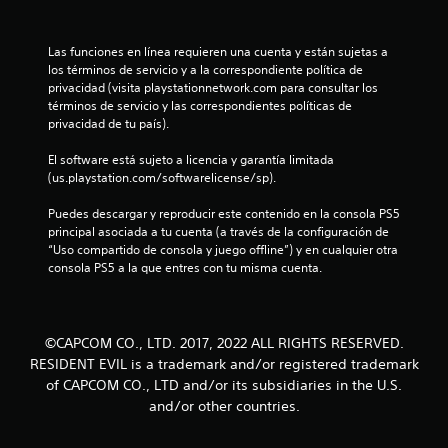
t
r
Las funciones en línea requieren una cuenta y están sujetas a 
los términos de servicio y a la correspondiente política de 
e
privacidad (visita playstationnetwork.com para consultar los 
términos de servicio y las correspondientes políticas de 
l
privacidad de tu país).
l
El software está sujeto a licencia y garantía limitada 
(us.playstation.com/softwarelicense/sp).
a
Puedes descargar y reproducir este contenido en la consola PS5 
s
principal asociada a tu cuenta (a través de la configuración de 
“Uso compartido de consola y juego offline”) y en cualquier otra 
d
consola PS5 a la que entres con tu misma cuenta.
e
c
©CAPCOM CO., LTD. 2017, 2022 ALL RIGHTS RESERVED.
RESIDENT EVIL is a trademark and/or registered trademark
i
of CAPCOM CO., LTD and/or its subsidiaries in the U.S.
and/or other countries.
n