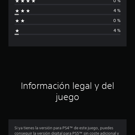
0 %
i
d
e
4 %
f
2
3
0 %
c
i
a
4 %
l
c
i
f
a
i
c
c
a
c
i
i
o
ó
Información legal y del
n
e
n
juego
s
p
r
o
Si ya tienes la versión para PS4™ de este juego, puedes
conseguir la versión digital para PS5™ sin coste adicional y