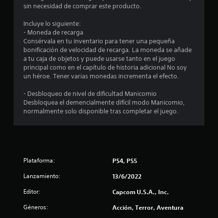
m
sin necesidad de comprar este producto.
e
Incluye lo siguiente:
- Moneda de recarga
d
Consérvala en tu inventario para tener una pequeña
bonificación de velocidad de recarga. La moneda se añade
i
a tu caja de objetos y puede usarse tanto en el juego
principal como en el capítulo de historia adicional No soy
o
un héroe. Tener varias monedas incrementa el efecto.
:
- Desbloqueo de nivel de dificultad Manicomio
Desbloquea el demencialmente difícil modo Manicomio,
4
normalmente solo disponible tras completar el juego.
.
7
Plataforma:
PS4, PS5
4
Lanzamiento:
13/6/2022
e
Editor:
Capcom U.S.A., Inc.
s
Géneros:
Acción, Terror, Aventura