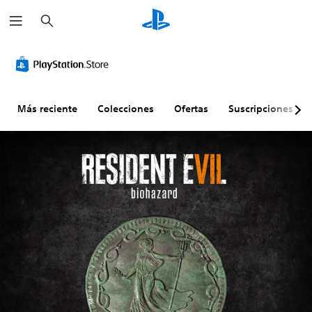
B
u
s
c
a
r
Más reciente
Colecciones
Ofertas
Suscripciones