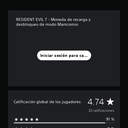
d
e
c
i
RESIDENT EVIL 7 - Moneda de recarga y
n
desbloqueo de modo Manicomio
c
o
e
s
t
r
Iniciar sesión para calificar
e
l
l
a
s
e
n
u
C
4.74
n
Calificación global de los jugadores
t
a
o
23 calificaciones
t
91 %
l
a
l