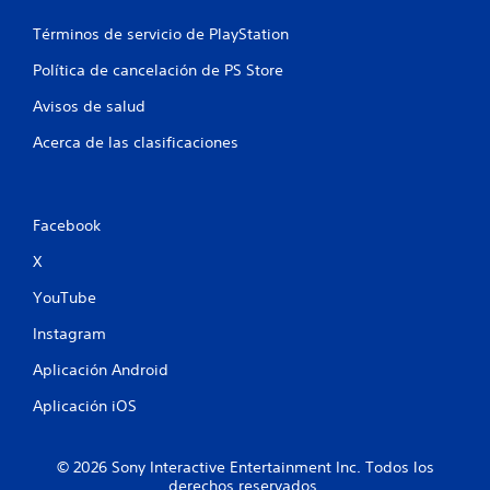
n
u
Términos de servicio de PlayStation
Política de cancelación de PS Store
n
Avisos de salud
t
Acerca de las clasificaciones
o
t
Facebook
a
X
l
YouTube
d
Instagram
e
Aplicación Android
2
Aplicación iOS
3
© 2026 Sony Interactive Entertainment Inc. Todos los
c
derechos reservados.